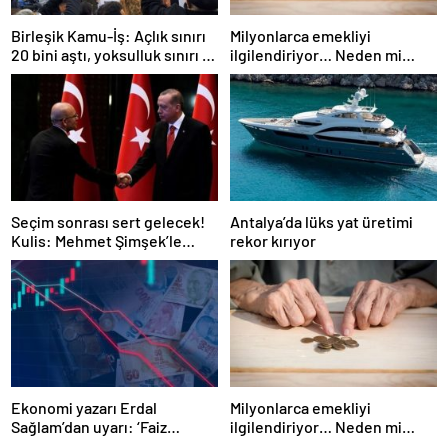
Birleşik Kamu-İş: Açlık sınırı
Milyonlarca emekliyi
20 bini aştı, yoksulluk sınırı 57
ilgilendiriyor… Neden mi
bine dayandı!
düşük maaş alıyorsunuz?
Uzmanlar anlattı
Seçim sonrası sert gelecek!
Antalya’da lüks yat üretimi
Kulis: Mehmet Şimşek’le
rekor kırıyor
Erdoğan’ın ‘yoksulları
öldürdün’ tartışması
Ekonomi yazarı Erdal
Milyonlarca emekliyi
Sağlam’dan uyarı: ‘Faiz
ilgilendiriyor… Neden mi
oranlarına etkisini yarından
düşük maaş alıyorsunuz?