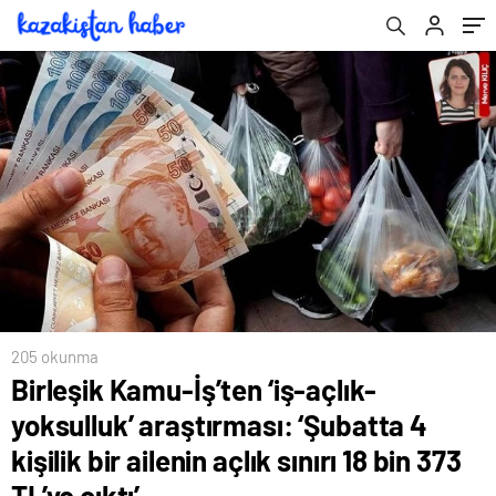
sınırı 18 bin 373 TL’ye çıktı’
205 okunma
Birleşik Kamu-İş’ten ‘iş-açlık-
yoksulluk’ araştırması: ‘Şubatta 4
kişilik bir ailenin açlık sınırı 18 bin 373
TL’ye çıktı’