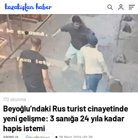
172 okunma
Beyoğlu’ndaki Rus turist cinayetinde
yeni gelişme: 3 sanığa 24 yıla kadar
hapis istemi
26 Mart 2024 00:36
ABONE OL
News