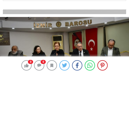
0
0
0
0
168 okunma
İzmir Barosu: İzmir’in İliç olmaması
için mücadele edeceğiz
26 Mart 2024 00:06
ABONE OL
News