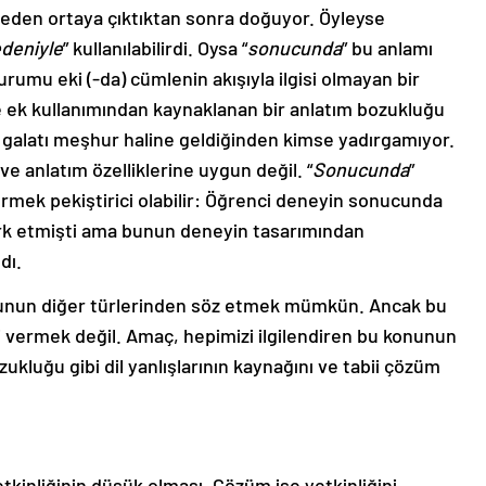
eden ortaya çıktıktan sonra doğuyor. Öyleyse
deniyle
” kullanılabilirdi. Oysa “
sonucunda
” bu anlamı
umu eki (-da) cümlenin akışıyla ilgisi olmayan bir
e ek kullanımından kaynaklanan bir anlatım bozukluğu
la galatı meşhur haline geldiğinden kimse yadırgamıyor.
 ve anlatım özelliklerine uygun değil. “
Sonucunda
”
mek pekiştirici olabilir: Öğrenci deneyin sonucunda
 fark etmişti ama bunun deneyin tasarımından
dı.
ğunun diğer türlerinden söz etmek mümkün. Ancak bu
si vermek değil. Amaç, hepimizi ilgilendiren bu konunun
kluğu gibi dil yanlışlarının kaynağını ve tabii çözüm
tkinliğinin düşük olması. Çözüm ise yetkinliğini