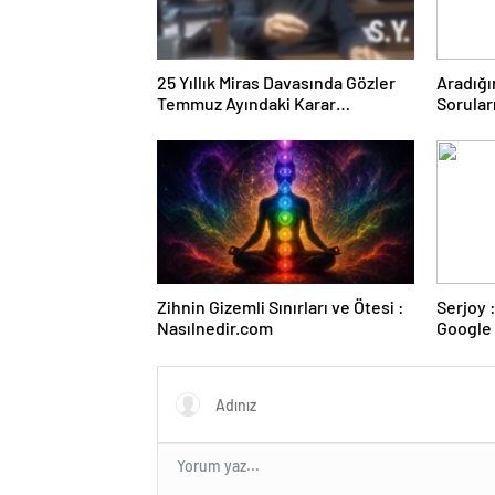
25 Yıllık Miras Davasında Gözler
Aradığı
Temmuz Ayındaki Karar
Sorular
Duruşmasına Çevrildi
Forumu
Zihnin Gizemli Sınırları ve Ötesi :
Serjoy : Dijital Medya Ajansı,
Nasılnedir.com
Google 
ve Web 