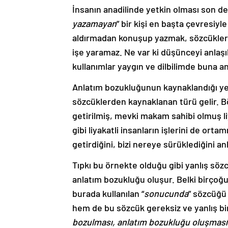
İnsanın anadilinde yetkin olması son de
yazamayan
” bir kişi en başta çevresiyle
aldırmadan konuşup yazmak, sözcükleri 
işe yaramaz. Ne var ki düşünceyi anlaşılm
kullanımlar yaygın ve dilbilimde buna an
Anlatım bozukluğunun kaynaklandığı yer
sözcüklerden kaynaklanan türü gelir. B
getirilmiş, mevki makam sahibi olmuş l
gibi liyakatli insanların işlerini de or
getirdiğini, bizi nereye sürüklediğini 
Tıpkı bu örnekte olduğu gibi yanlış sö
anlatım bozukluğu oluşur. Belki birço
burada kullanılan “
sonucunda
” sözcüğü
hem de bu sözcük gereksiz ve yanlış bi
bozulması, anlatım bozukluğu oluşması