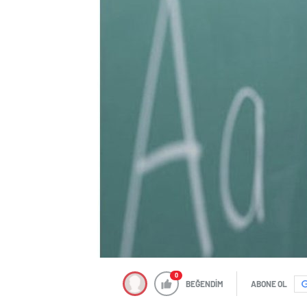
0
BEĞENDİM
ABONE OL