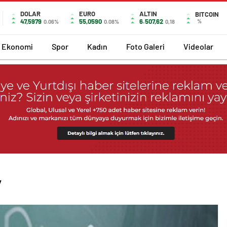
DOLAR
EURO
ALTIN
BITCOIN
47,5979
55,0590
6.507,62
%
0.06%
0.08%
0,18
Ekonomi
Spor
Kadın
Foto Galeri
Videolar
’