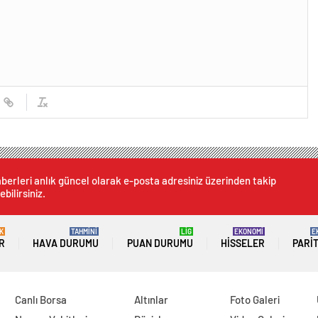
berleri anlık güncel olarak e-posta adresiniz üzerinden takip
ebilirsiniz.
K
TAHMİNİ
LİG
EKONOMİ
E
R
HAVA DURUMU
PUAN DURUMU
HISSELER
PARI
Canlı Borsa
Altınlar
Foto Galeri