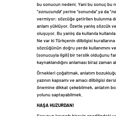
bu sonucun nedeni. Yani bu sonuç bu n
“
sonucunda
” yerine “sonunda” ya da “
ne
vermiyor; sözcüğe getirilen bulunma dur
anlam yüklüyor. Özetle yanlış sözcük v
oluşuyor. Bu yanlış da kullanıla kullanı
Ne var ki Türkçenin dilbilgisi kurallarına
sözcüğünün doğru yerde kullanımını ver
(sonucuyla ilgili) bir terslik olduğunu
kaynaklandığını anlaması biraz zaman al
Örnekleri çoğaltmak, anlatım bozuklu
yazının kapsamı ve amacı dilbilgisi der
önemine dikkat çekebilmek, anlatım bozu
yolunu saptayabilmek.
HAŞA HUZURDAN!
Sorunun kaynağı bireyin anadilindeki ye