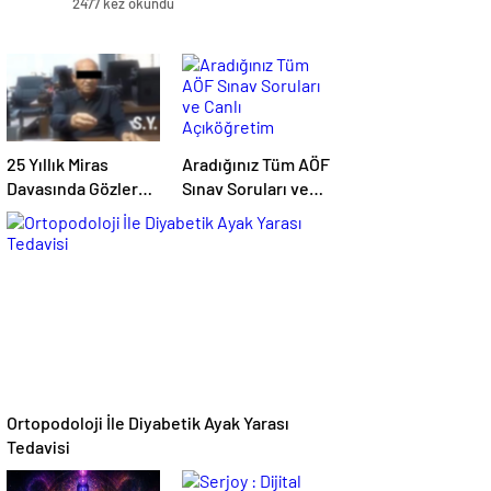
2477 kez okundu
25 Yıllık Miras
Aradığınız Tüm AÖF
Davasında Gözler
Sınav Soruları ve
Temmuz Ayındaki
Canlı Açıköğretim
Karar Duruşmasına
Forumu Burada
Çevrildi
Ortopodoloji İle Diyabetik Ayak Yarası
Tedavisi