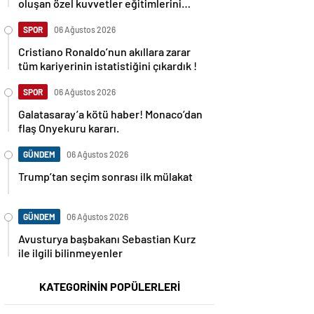
oluşan özel kuvvetler eğitimlerini
başlattı.
SPOR
06 Ağustos 2026
Cristiano Ronaldo’nun akıllara zarar
tüm kariyerinin istatistiğini çıkardık !
SPOR
06 Ağustos 2026
Galatasaray’a kötü haber! Monaco’dan
flaş Onyekuru kararı.
GÜNDEM
06 Ağustos 2026
Trump’tan seçim sonrası ilk mülakat
GÜNDEM
06 Ağustos 2026
Avusturya başbakanı Sebastian Kurz
ile ilgili bilinmeyenler
KATEGORİNİN POPÜLERLERİ