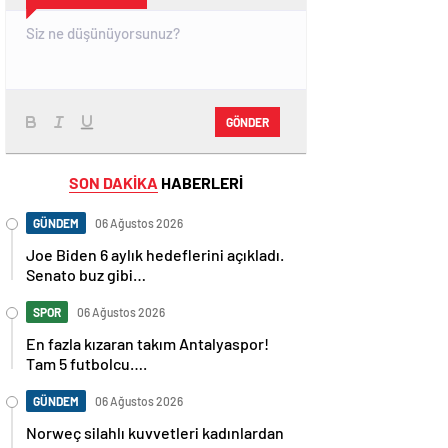
GÖNDER
SON DAKİKA
HABERLERİ
GÜNDEM
06 Ağustos 2026
Joe Biden 6 aylık hedeflerini açıkladı.
Senato buz gibi…
SPOR
06 Ağustos 2026
En fazla kızaran takım Antalyaspor!
Tam 5 futbolcu….
GÜNDEM
06 Ağustos 2026
Norweç silahlı kuvvetleri kadınlardan