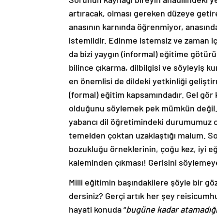
artıracak, olması gereken düzeye getir
anasının karnında öğrenmiyor, anasında
istemlidir. Edinme istemsiz ve zaman için
da bizi yaygın (informal) eğitime götürü
bilince çıkarma, dilbilgisi ve söyleyiş k
en önemlisi de dildeki yetkinliği gelişti
(formal) eğitim kapsamındadır. Gel gör 
olduğunu söylemek pek mümkün değil. A
yabancı dil öğretimindeki durumumuz ort
temelden çoktan uzaklaştığı malum. S
bozukluğu örneklerinin, çoğu kez, iyi eğ
kaleminden çıkması! Gerisini söyleme
Milli eğitimin başındakilere şöyle bir 
dersiniz? Gerçi artık her şey reisicumh
hayati konuda “
bugüne kadar atamadığ