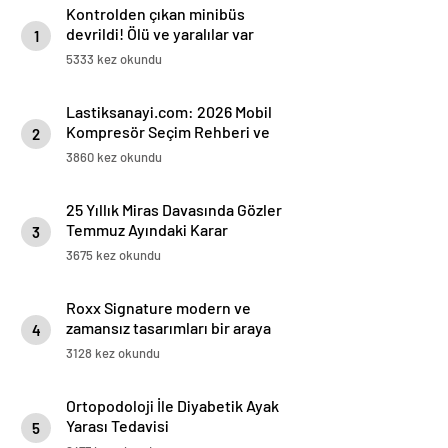
Kontrolden çıkan minibüs
devrildi! Ölü ve yaralılar var
1
5333 kez okundu
Lastiksanayi.com: 2026 Mobil
Kompresör Seçim Rehberi ve
2
Verimlilik Analizi
3860 kez okundu
25 Yıllık Miras Davasında Gözler
Temmuz Ayındaki Karar
3
Duruşmasına Çevrildi
3675 kez okundu
Roxx Signature modern ve
zamansız tasarımları bir araya
4
getiriyor
3128 kez okundu
Ortopodoloji İle Diyabetik Ayak
Yarası Tedavisi
5