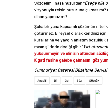
Sözgelimi, haşa huzurdan “
Eşeğe bile 
vizyonuyla reisin huzuruna çıkmaz mı? O
cihan yapmaz mı?…
Şaka bir yana kapsamlı çözümün nitelikli
götürmez. Bireysel olarak kendiniz için 
kurallarına ve yaygın anlatım bozukluklar
mısın şiirinde dediği gibi: “
Yırt otuzunda
yüksünmeyin ve elinizin altından sözlü
lügati fasihe galebe çalmasın, göz y
Cumhuriyet Gazetesi Düzeltme Servisi 
Anadili
Dil
Gel
Söz
Sözcük