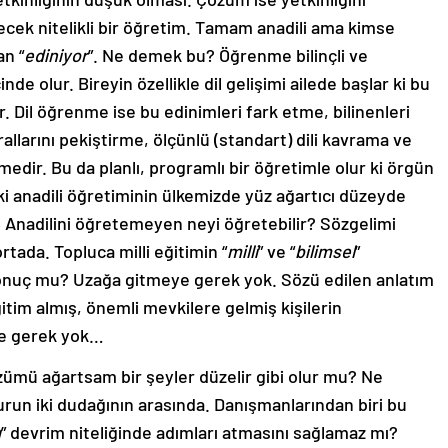
ecek nitelikli bir öğretim. Tamam anadili ama kimse
n “
ediniyor
”. Ne demek bu? Öğrenme bilinçli ve
de olur. Bireyin özellikle dil gelişimi ailede başlar ki bu
r. Dil öğrenme ise bu edinimleri fark etme, bilinenleri
urallarını pekiştirme, ölçünlü (standart) dili kavrama ve
rmedir. Bu da planlı, programlı bir öğretimle olur ki örgün
ki anadili öğretiminin ülkemizde yüz ağartıcı düzeyde
nadilini öğretemeyen neyi öğretebilir? Sözgelimi
ada. Topluca milli eğitimin “
milli
” ve “
bilimsel
”
onuç mu? Uzağa gitmeye gerek yok. Sözü edilen anlatım
itim almış, önemli mevkilere gelmiş kişilerin
ye gerek yok…
gözümü ağartsam bir şeyler düzelir gibi olur mu? Ne
urun iki dudağının arasında. Danışmanlarından biri bu
ı
” devrim niteliğinde adımları atmasını sağlamaz mı?