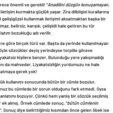
rece önemli ve gerekli! “
Anadilini düzgün konuşamayan,
 iletişim kurmakta güçlük yaşar. Zira dilbilgisi kurallarına
gelişigüzel kullanmak iletişimi aksatmaktan başka bir
az, belirsiz, karışık, çelişkili hale getiren bu tür
latım bozukluğu adı verilir.
e göre birçok türü var. Başta da yerinde kullanılmayan
öyle sözcükler deyiş yerindeyse torpille göreve
iyakatsiz kişilere benzer. Bulunduğu yere yakışmadığı
tamını da mahveder. Liyakatsizliğin yurdumuzu ne hale
anlatmaya gerek yok!
zcük kullanımı sonucunda bütün bir cümle bozulur,
ğunuz bu cümlede bir sorun olduğunu fark etmedi. Oysa
 anlatımı bozuyor. Çünkü hem yanlış bir sözcük seçilmiş
r ek almış. Örnek cümlede sonuç, “
bütün cümlenin
”. Sonuç diye belirttiğimiz kısımdan önce gelen öbek ise