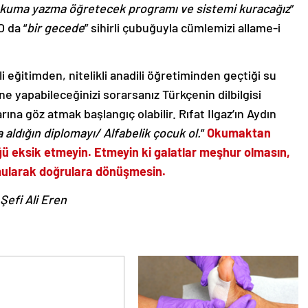
okuma yazma öğretecek programı ve sistemi kuracağız
”
 da “
bir gecede
” sihirli çubuğuyla cümlemizi allame-i
 eğitimden, nitelikli anadili öğretiminden geçtiği su
ne yapabileceğinizi sorarsanız Türkçenin dilbilgisi
ına göz atmak başlangıç olabilir. Rıfat Ilgaz’ın Aydın
 aldığın diplomayı/ Alfabelik çocuk ol.
”
Okumaktan
ğü eksik etmeyin. Etmeyin ki galatlar meşhur olmasın,
umularak doğrulara dönüşmesin.
Şefi Ali Eren