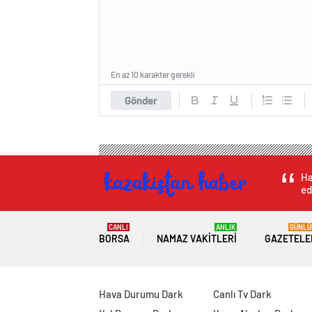
En az 10 karakter gerekli
Gönder
Ha
ed
CANLI
ANLIK
GÜNLÜ
BORSA
NAMAZ VAKITLERI
GAZETELE
Hava Durumu Dark
Canlı Tv Dark