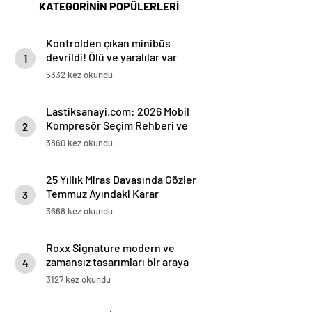
KATEGORİNİN POPÜLERLERİ
Kontrolden çıkan minibüs
devrildi! Ölü ve yaralılar var
1
5332 kez okundu
Lastiksanayi.com: 2026 Mobil
Kompresör Seçim Rehberi ve
2
Verimlilik Analizi
3860 kez okundu
25 Yıllık Miras Davasında Gözler
Temmuz Ayındaki Karar
3
Duruşmasına Çevrildi
3668 kez okundu
Roxx Signature modern ve
zamansız tasarımları bir araya
4
getiriyor
3127 kez okundu