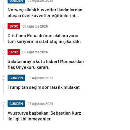
GÜNDEM
06 Ağustos 2026
Norweç silahlı kuvvetleri kadınlardan
oluşan özel kuvvetler eğitimlerini
başlattı.
SPOR
06 Ağustos 2026
Cristiano Ronaldo’nun akıllara zarar
tüm kariyerinin istatistiğini çıkardık !
SPOR
06 Ağustos 2026
Galatasaray’a kötü haber! Monaco’dan
flaş Onyekuru kararı.
GÜNDEM
06 Ağustos 2026
Trump’tan seçim sonrası ilk mülakat
GÜNDEM
06 Ağustos 2026
Avusturya başbakanı Sebastian Kurz
ile ilgili bilinmeyenler