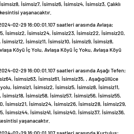
İsimsiz8, İsimsiz7, İsimsiz6, İsimsiz4, İsimsiz3, Çalıklı
 kesintisi yaşanacaktır.
24-02-29 16:00:01.107 saatleri arasında Avlaşa;
25, İsimsiz2, İsimsiz24, İsimsiz23, İsimsiz22, İsimsiz20,
, İsimsiz12, İsimsiz11, İsimsiz10, İsimsiz9, İsimsiz8,
 Avlaşa Köyü İç Yolu, Avlaşa Köyü İç Yoku, Avlaşa Köyü
24-02-29 16:00:01.107 saatleri arasında Aşağı Tefen;
siz64, İsimsiz63, İsimsiz61, İsimsiz35, , Aşağıgüllüce
olu, İsimsiz1, İsimsiz2, İsimsiz5, İsimsiz8, İsimsiz11,
, İsimsiz18, İsimsiz58, İsimsiz57, İsimsiz56, İsimsiz55,
0, İsimsiz21, İsimsiz24, İsimsiz26, İsimsiz28, İsimsiz29,
5, İsimsiz44, İsimsiz41, İsimsiz40, İsimsiz37, İsimsiz36,
kesintisi yaşanacaktır.
24-02-29 16:00:01.107 saatleri arasında Kurtuluş;