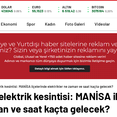
DOLAR
EURO
ALTIN
BITCOIN
47,6045
55,1523
6.519,42
3075164
0.05%
0.13%
0,36
0,20%
Ekonomi
Spor
Kadın
Foto Galeri
Videolar
ik kesintisi: MANİSA ilçelerinde elektrikler ne zaman ve saat kaçta gelecek?
ektrik kesintisi: MANİSA i
an ve saat kaçta gelecek?