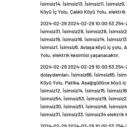
İsimsiz14, İsimsiz13, İsimsiz11, İsimsiz9, 
Köyü İç Yolu, Çalıklı Köyü Yolu, elektrik
2024-02-29 2024-02-29 10:00:53.254-20
İsimsiz31, İsimsiz29, İsimsiz28, İsimsiz
İsimsiz19, İsimsiz16, İsimsiz14, İsimsiz13
İsimsiz1, İsimsiz6, Avlaşa köyü iç yolu,
Yolu, elektrik kesintisi yaşanacaktır.
2024-02-29 2024-02-29 10:00:53.254-20
dolaydamları, İsimsiz66, İsimsiz65, İsim
Köyü Yolu, Patika, Aşağıgüllüce köyü iç y
İsimsiz12, İsimsiz14, İsimsiz15, İsimsiz16
İsimsiz54, İsimsiz53, İsimsiz19, İsimsiz2
İsimsiz30, İsimsiz51, İsimsiz48, İsimsiz4
İsimsiz31, İsimsiz33, İsimsiz34 elektrik 
2024-02-29 2024-02-29 10:00:53.254-20