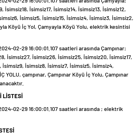
24-02-29 16:00:01.107 saatleri arasında Çamyayla;
, İsimsiz18, İsimsiz17, İsimsiz14, İsimsiz13, İsimsiz12,
İsimsiz6, İsimsiz5, İsimsiz15, İsimsiz4, İsimsiz3, İsimsiz2,
la Köyü İç Yol, Çamyayla Köyü Yolu, elektrik kesintisi
24-02-29 16:00:01.107 saatleri arasında Çampınar;
8, İsimsiz27, İsimsiz26, İsimsiz25, İsimsiz20, İsimsiz17,
, İsimsiz9, İsimsiz8, İsimsiz7, İsimsiz5, İsimsiz4,
R İÇ YOLU, çampınar, Çampınar Köyü İç Yolu, Çampınar
şanacaktır.
 LİSTESİ
4-02-29 16:00:01.107 saatleri arasında ; elektrik
STESİ