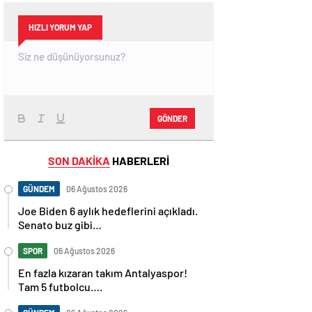
HIZLI YORUM YAP
GÖNDER
SON DAKİKA
HABERLERİ
GÜNDEM
06 Ağustos 2026
Joe Biden 6 aylık hedeflerini açıkladı.
Senato buz gibi…
SPOR
06 Ağustos 2026
En fazla kızaran takım Antalyaspor!
Tam 5 futbolcu….