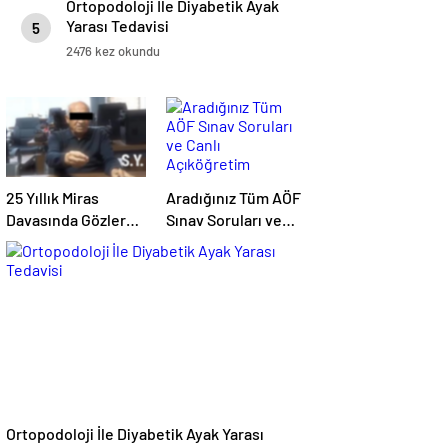
Ortopodoloji İle Diyabetik Ayak
Yarası Tedavisi
5
2476 kez okundu
25 Yıllık Miras
Aradığınız Tüm AÖF
Davasında Gözler
Sınav Soruları ve
Temmuz Ayındaki
Canlı Açıköğretim
Karar Duruşmasına
Forumu Burada
Çevrildi
Ortopodoloji İle Diyabetik Ayak Yarası