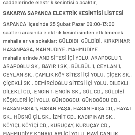
caddelerinde elektrik kesintisi olacaktır.
SAKARYA SAPANCA ELEKTRİK KESİNTİSİ LİSTESİ
SAPANCA ilçesinde 25 Şubat Pazar 09:00-13:00
saatleri arasında elektrik kesintisinden etkilenecek
mahalleler ve sokaklar: GÜLDIBI, GÜLDİBİ, KIRKPINAR
HASANPAŞA, MAHMUDIYE, MAHMUDİYE
mahallelerinde AND SİTESİ İÇİ YOLU, ARAPOGLU 1,
ARAPOĞLU SK., BAYIR 1 SK., BÜLBÜL 1, CEYLAN 1,
CEYLAN SK., ÇAMLIK KÖY SİTESİ İÇİ YOLU, ÇİÇEK SK.,
ÇİÇEKLİ SK., DEMİRCİOĞLU SİTESİ İÇİ YOLU, DILEKLI,
DİLEKLİ CD., ENGIN 1, ENGİN SK., GÜL CD., GÜLDİBİ
KÖŞKLERİ İÇİ YOLU, GÜNDOGDU, GÜNDOĞDU CD.,
HASAN PASA 1, HASAN PAŞA, HASAN PAŞA CD., HAYAT
SK., HÜSNÜ ÇİL SK., İZMİT CD., KADIPINAR SK.,
KÖYIÇI, KÖYİÇİ CD., KURUÇAY, KURUÇAY CD.,
MAHMUDİYE KONAKLARI İÇİ YOLU, MAVİ ÇAMLIK