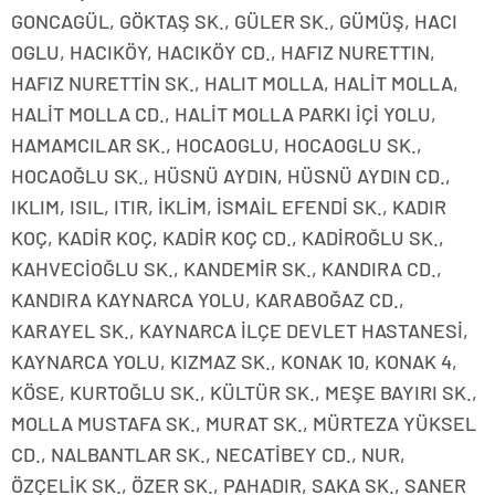
GONCAGÜL, GÖKTAŞ SK., GÜLER SK., GÜMÜŞ, HACI
OGLU, HACIKÖY, HACIKÖY CD., HAFIZ NURETTIN,
HAFIZ NURETTİN SK., HALIT MOLLA, HALİT MOLLA,
HALİT MOLLA CD., HALİT MOLLA PARKI İÇİ YOLU,
HAMAMCILAR SK., HOCAOGLU, HOCAOGLU SK.,
HOCAOĞLU SK., HÜSNÜ AYDIN, HÜSNÜ AYDIN CD.,
IKLIM, ISIL, ITIR, İKLİM, İSMAİL EFENDİ SK., KADIR
KOÇ, KADİR KOÇ, KADİR KOÇ CD., KADİROĞLU SK.,
KAHVECİOĞLU SK., KANDEMİR SK., KANDIRA CD.,
KANDIRA KAYNARCA YOLU, KARABOĞAZ CD.,
KARAYEL SK., KAYNARCA İLÇE DEVLET HASTANESİ,
KAYNARCA YOLU, KIZMAZ SK., KONAK 10, KONAK 4,
KÖSE, KURTOĞLU SK., KÜLTÜR SK., MEŞE BAYIRI SK.,
MOLLA MUSTAFA SK., MURAT SK., MÜRTEZA YÜKSEL
CD., NALBANTLAR SK., NECATİBEY CD., NUR,
ÖZÇELİK SK., ÖZER SK., PAHADIR, SAKA SK., SANER