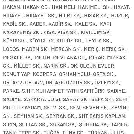
HAKAN, HAKAN CD., HANIMELI, HANIMELİ SK., HAYAT,
HIDAYET, HİDAYET SK., HİLMİ SK., HİSAR SK., HUZUR,
KABİL SK., KADER, KADİR SK., KALE SK., KAPI,
KARAYEMİŞ SK., KISA, KISA SK., KIVILCIM SK.,
KÖYDISI/1, KÖYIÇI 1/2, KUDÜS CD., LEYLA SK.,
LODOS, MADEN SK., MERCAN SK., MERIÇ, MERIÇ SK.,
MESALE SK., METİN, MEVLANA CD., MIRAÇ, MIZRAK
SK., MİLLET SK., NARİN SK., OK, OLGUN EVLER
KONUT YAPI KOOPERA, ORMAN YOLU, ORTA SK.,
ORTA/13, ORTA/2, ORTA/6, ÖZGÜR SK., ÖZLEM SK.,
PARKE, S.H.T.MUHAMMET FATIH SAFITÜRK, SADIYE,
SADİYE, SAKARYA CD.Sİ, SARAY SK., SEFA SK., SEHIT
MUTLU SAYDAM, SELVI SK., SEN, SEVEN SK., SEVİNÇ
SK., SEYHAN SK., SEYRAN SK., SHT.BARIS KAPLAN,
SIRIN, SULTAN SK., SUSAM SK., ŞÜHEDA SK., TAMER,
TANK, TEPE SK., TUĞBA, TUNA CD., TÜRKAN, ULUS,