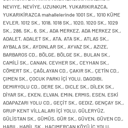
NEVIYE, NEVİYE, UZUNKUM, YUKARIKIRAZCA,
YUKARIKİRAZCA mahallelerinde 1001 SK., 1010 KÜME
EVLER, 1012 SK., 1018, 1018 SK., 1020, 1020 SK., 1029
SK., 286, SK., 6. SK., ADA MERKEZ, ADA MERKEZ SK.,
ADALET, ADALET SK., ATA, ATA SK., ATLAS SK.,
AYBALA SK., AYDINLAR SK., AYVAZ SK., AZIZE,
BARBAROS CD., BÖLGE, BÖLGE SK., BULAN SK.,
CAMİLİ SK., CANAN, CEVHER SK., CEYHAN SK.,
CÖMERT SK., ÇAĞLAYAN CD., ÇAKIR SK., ÇETİN CD.,
ÇIMEN SK., ÇOCUK PARKI İÇİ YOLU, DAGDIBI,
DEMIRYOLU CD., DERE SK., DICLE SK., DİLEK SK.,
DİYAR SK., EKEN, ELVAN, EMIN, ERMIS, ESEN, ESKİ
ADAPAZARI YOLU CD., GEÇİT SK., GEDIZ, GENÇAY SK.,
GRUP KENT VİLLALARI İÇİ YOLU, GÜLERYÜZ,
GÜLİSTAN SK., GÜMÜS, GÜR SK., GÜVEN, GÜVEN CD.,
HABIL, HABİL SK., HACIMERCAN KÖYÜ İÇ YOLU,