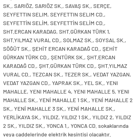
SK., SARIÖZ, SARIÖZ SK., SAVAŞ SK., SERÇE,
SEYFETTIN SELIM, SEYFETTIN SELIM CD.,
SEYFETTİN SELİM, SEYFETTİN SELİM CD.,
SHT.ERCAN KARADAG, SHT.GÜRKAN TÜRK 1,
SHT.YILMAZ VURAL CD., SOLMAZ SK., SOYSAL SK.,
SÖĞÜT SK., ŞEHİT ERCAN KARADAĞ CD., ŞEHİT
GÜRKAN TÜRK CD., ŞENTÜRK SK., ŞHT.ERCAN
KARADAĞ CD., ŞHT.GÜRKAN TÜRK CD., ŞHT.YILMAZ
VURAL CD., TEZCAN SK., TEZER SK., VEDAT YAZGAN,
VEDAT YAZGAN CD., YAPRAK SK., YEL SK., YENI
MAHALLE, YENI MAHALLE 4, YENI MAHALLE 5, YENI
MAHALLE SK., YENİ MAHALLE 1 SK., YENİ MAHALLE 2
SK., YENİ MAHALLE 3 SK., YENİ MAHALLE SK.,
YERLİKAYA SK., YILDIZ, YILDIZ 1 SK., YILDIZ 2, YILDIZ
2 SK., YILDIZ SK., YONCA 1., YONCA CD. sokaklarında
veya caddelerinde elektrik kesintisi olacaktır.