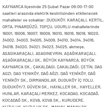
KAYNARCA ilçesinde 25 Şubat Pazar 09:00-17:00
saatleri arasında elektrik kesintisinden etkilenecek
mahalleler ve sokaklar: DUDUKÖY, KARAÇALI, KERTIL,
ORTA, PINARDÜZÜ, TOPÇU, UGURLU mahallelerinde
16001, 16006, 16007, 16009, 16010, 16016, 16018, 16020,
34002, 34003, 34005, 34009, 34010, 34014, 34016,
34018, 34020, 34021, 34023, 34025, akmeşe,
ASAGIKARAÇALI, ASAGINEVRIN, AŞAĞIKARAÇALI,
AŞAĞIKARAÇALI SK., BÜYÜK KAYNARCA, BÜYÜK
KAYNARCA SK., ÇAKALDAGI, ÇAKALDAĞI, ÇETİN, DAG
AGZI, DAG YENIKÖY, DAĞ AĞZI, DAĞ YENİKÖY, DAĞ
YENİKÖY SK., DIRMANDILAR, DUDUKÖY İÇ YOLU,
DUDUKÖY/7, GÜVEN SK., HAYALLER SK., HAYELLER,
HUNLAR, KARAÇALI MERKEZ, KOCADAG, KOCADAĞ,
KOCADAĞ SK., KOVA, KOVA SK., KURUDERE,
KUZULUK, KUZULUK SK., MANAV, MANAV SK.,