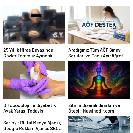
25 Yıllık Miras Davasında
Aradığınız Tüm AÖF Sınav
Gözler Temmuz Ayındaki
Soruları ve Canlı Açıköğretim
Karar Duruşmasına Çevrildi
Forumu Burada
Ortopodoloji İle Diyabetik
Zihnin Gizemli Sınırları ve
Ayak Yarası Tedavisi
Ötesi : Nasılnedir.com
Serjoy : Dijital Medya Ajansı,
Google Reklam Ajansı, SEO