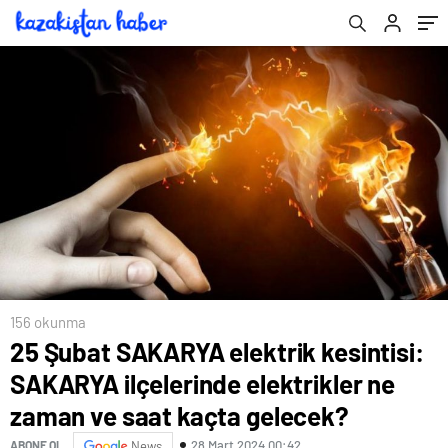
saat kaçta gelecek?
kaçta gelecek?
156 okunma
25 Şubat SAKARYA elektrik kesintisi:
SAKARYA ilçelerinde elektrikler ne
zaman ve saat kaçta gelecek?
28 Mart 2024 00:42
ABONE OL
News