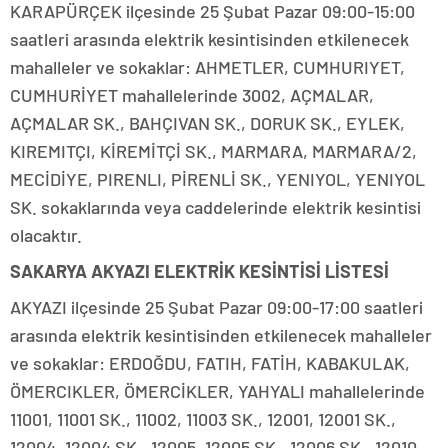
KARAPÜRÇEK ilçesinde 25 Şubat Pazar 09:00-15:00
saatleri arasında elektrik kesintisinden etkilenecek
mahalleler ve sokaklar: AHMETLER, CUMHURIYET,
CUMHURİYET mahallelerinde 3002, AÇMALAR,
AÇMALAR SK., BAHÇIVAN SK., DORUK SK., EYLEK,
KIREMITÇI, KİREMİTÇİ SK., MARMARA, MARMARA/2,
MECİDİYE, PIRENLI, PİRENLİ SK., YENIYOL, YENIYOL
SK. sokaklarında veya caddelerinde elektrik kesintisi
olacaktır.
SAKARYA AKYAZI ELEKTRİK KESİNTİSİ LİSTESİ
AKYAZI ilçesinde 25 Şubat Pazar 09:00-17:00 saatleri
arasında elektrik kesintisinden etkilenecek mahalleler
ve sokaklar: ERDOĞDU, FATIH, FATİH, KABAKULAK,
ÖMERCIKLER, ÖMERCİKLER, YAHYALI mahallelerinde
11001, 11001 SK., 11002, 11003 SK., 12001, 12001 SK.,
12004, 12004 SK., 12005, 12005 SK., 12006 SK., 12010,