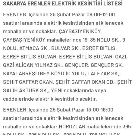
SAKARYA ERENLER ELEKTRİK KESİNTİSİ LİSTESİ
ERENLER ilçesinde 25 Şubat Pazar 09:00-12:00
saatleri arasında elektrik kesintisinden etkilenecek
mahalleler ve sokaklar: ÇAYBASIYENIKÖY,
ÇAYBAŞIYENİKÖY mahallelerinde 19, 35 NOLU SK., 9
NOLU, ATMACA SK., BULVAR SK., ESREF BITLIS,
ESREF BITLIS BULVAR, EŞREF BİTLİS BULVAR, GAZI,
GAZİ ALİCAN YILMAZ SK., GENÇLER, GENÇLER SK.,
KAYALARREŞİTBEY KÖYÜ İÇ YOLU, LALEZAR SK.,
SEHIT GAFFAR OKAN, ŞEHİT GAFFAR OKAN CD., ŞEHİT
SALİH AKTÜRK SK., YENI sokaklarında veya
caddelerinde elektrik kesintisi olacaktır.
ERENLER ilçesinde 25 Şubat Pazar 13:00-16:00
saatleri arasında elektrik kesintisinden etkilenecek
mahalleler ve sokaklar: HOROZLAR mahallelerinde 395
NOLU SK., 396 NOLU SK., 398 NOLU, 398 NOLU SK.,