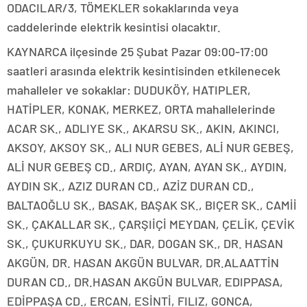
ODACILAR/3, TÖMEKLER sokaklarında veya
caddelerinde elektrik kesintisi olacaktır.
KAYNARCA ilçesinde 25 Şubat Pazar 09:00-17:00
saatleri arasında elektrik kesintisinden etkilenecek
mahalleler ve sokaklar: DUDUKÖY, HATIPLER,
HATİPLER, KONAK, MERKEZ, ORTA mahallelerinde
ACAR SK., ADLIYE SK., AKARSU SK., AKIN, AKINCI,
AKSOY, AKSOY SK., ALI NUR GEBES, ALİ NUR GEBEŞ,
ALİ NUR GEBEŞ CD., ARDIÇ, AYAN, AYAN SK., AYDIN,
AYDIN SK., AZIZ DURAN CD., AZİZ DURAN CD.,
BALTAOĞLU SK., BASAK, BAŞAK SK., BIÇER SK., CAMİİ
SK., ÇAKALLAR SK., ÇARŞIİÇİ MEYDAN, ÇELİK, ÇEVİK
SK., ÇUKURKUYU SK., DAR, DOGAN SK., DR. HASAN
AKGÜN, DR. HASAN AKGÜN BULVAR, DR.ALAATTİN
DURAN CD., DR.HASAN AKGÜN BULVAR, EDIPPASA,
EDİPPAŞA CD., ERCAN, ESİNTİ, FILIZ, GONCA,