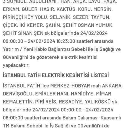
3.SÜMBÜL, ABDULHAMİT HAN, AKÇA, DAVUTPAŞA,
ERKAM, GÜLER, HASIR, KAKTÜS, KORU, MERSİN,
PİRİNÇÇİ KÖY YOLU, SELANİK, SEZER, TAYFUN,
ÇİÇEK, İKİ KEMER, ŞAHİN, ŞEHİT OSMAN YUMUK,
ŞEHİT SİNAN ŞEN sk bölgelerinde 24/02/2024
09:00:00 – 24/02/2024 18:23:00 saatleri arasında
Yatırım / Yeni Kablo Bağlantısı Sebebi ile İş Sağlığı ve
Güvenliği’ni de gözeterek elektrik kesintisi
yapılacaktır.
İSTANBUL FATİH ELEKTRİK KESİNTİSİ LİSTESİ
İSTANBUL FATİH ilce MERKEZ-HOBYAR mah ANKARA,
DERVİŞOĞLU, EMİRLER HANI, HAMİDİYE, MİMAR
KEMALETTİN, PİRİ REİS, REŞADİYE, YALIKÖŞKÜ sk
bölgelerinde 24/02/2024 00:00:00 – 24/02/2024
06:00:00 saatleri arasında Bakım Çalışması-Kapsamlı
TM Bakımı Sebebi ile İş Sağlığı ve Güvenliği’ni de