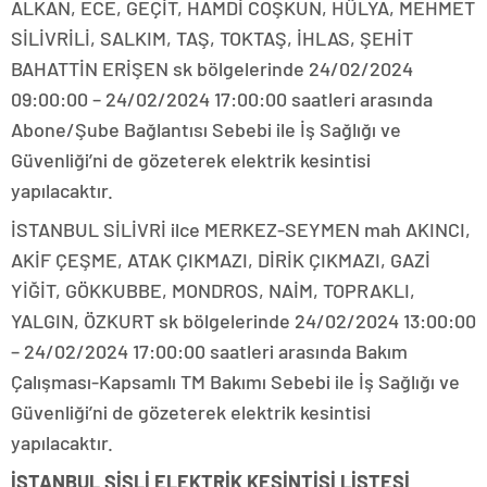
ALKAN, ECE, GEÇİT, HAMDİ COŞKUN, HÜLYA, MEHMET
SİLİVRİLİ, SALKIM, TAŞ, TOKTAŞ, İHLAS, ŞEHİT
BAHATTİN ERİŞEN sk bölgelerinde 24/02/2024
09:00:00 – 24/02/2024 17:00:00 saatleri arasında
Abone/Şube Bağlantısı Sebebi ile İş Sağlığı ve
Güvenliği’ni de gözeterek elektrik kesintisi
yapılacaktır.
İSTANBUL SİLİVRİ ilce MERKEZ-SEYMEN mah AKINCI,
AKİF ÇEŞME, ATAK ÇIKMAZI, DİRİK ÇIKMAZI, GAZİ
YİĞİT, GÖKKUBBE, MONDROS, NAİM, TOPRAKLI,
YALGIN, ÖZKURT sk bölgelerinde 24/02/2024 13:00:00
– 24/02/2024 17:00:00 saatleri arasında Bakım
Çalışması-Kapsamlı TM Bakımı Sebebi ile İş Sağlığı ve
Güvenliği’ni de gözeterek elektrik kesintisi
yapılacaktır.
İSTANBUL ŞİŞLİ ELEKTRİK KESİNTİSİ LİSTESİ