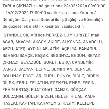
TARLA ÇIKMAZI sk bölgelerinde 24/02/2024 09:00:00
– 24/02/2024 17:00:00 saatleri arasında Yatırım /
Dönüşüm Çalışması Sebebi ile İş Sağlığı ve Güvenliği’ni
de gözeterek elektrik kesintisi yapılacaktır.
İSTANBUL SİLİVRİ ilce MERKEZ-CUMHURİYET mah
ACAR, AKASYA, AKSOY, AKİDE, ALKONCA, ANADOLU,
ARZU, ATEŞ, AYDINLAR, AZİM, AÇELYA, BAHADIR,
BAHARLIBAHÇE, BAŞAK, BEGONYA, BEGÜM, BEYAZ
ÇIKMAZI, BEYAZGÜL, BUKET, BURÇ, CANDEMİR,
CANSU, DALYAN, DEFNE, DEMİRHAN, DERNEK,
DOLUNAY, DOSTLAR, DURU, DÜNYA, DİCLE, DİDEM,
DİLEK, EBRU, EFLATUN, EGEMEN, EMRE, ERGİN,
FEHİM ERTAŞ, FUAT ONAT, GAMZE, GÖKÇAY,
GÜLCANIM, GÜLER, GİZEM, HEDEF, HİLAL, KADRİ
HASEKİ, KAPTAN, KARAYEMİŞ, KASIM, KELTEPE,