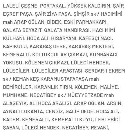
LALELİ ÇEŞME, PORTAKAL, YÜKSEK KALDIRIM, ŞAİR
EŞREF PAŞA, ŞAİR ZİYA PAŞA, ŞİMŞİR sk / HACIMİMİ
mah ARAP OĞLAN, DİBEK, ESKİ PARMAKKAPI,
GALATA BEYAZIT, GALATA MANDIRASI, HACI MİMİ
KÜLHANİ, HOCA ALİ, HİSARYANI, KAFESÇİ NACİ,
KAPIKULU, KARABAŞ DERE, KARABAŞ MEKTEBİ,
KEMERALTI, KOLTUKÇULAR ÇIKMAZI, KUMBARACI
YOKUŞU, KÖLEMEN ÇIKMAZI, LÜLECİ HENDEK,
LÜLECİLER, LÜLECİLER ARASTASI, SERDAR-I EKREM
sk / KEMANKEŞ KARAMUSTAFAPAŞA mah
DEMİRCİLER, KARANLIK FIRIN, KÖLEMEN, MALİYE,
MUMHANE, NECATİBEY sk / MÜEYYETZADE mah
ALAGEYİK, ALİ HOCA ARALIĞI, ARAP OĞLAN, ARŞIN,
AYNALI LOKANTA, CENGİZ, GALİP DEDE, HOCA ALİ,
KADEM, KEMERALTI, KEMERALTI KUYU, LEBLEBİCİ
ŞABAN, LÜLECİ HENDEK, NECATİBEY, REVANİ,