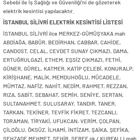
Sebebi ile İş Sağlığı ve Güvenliği’ni de gözeterek
elektrik kesintisi yapılacaktır.
İSTANBUL SİLİVRİ ELEKTRİK KESİNTİSİ LİSTESİ
İSTANBUL SİLİVRİ ilce MERKEZ-GÜMÜŞYAKA mah
ABDİAĞA, BABÜR, BEDİRHAN, CABBAR, CAHİDE,
CANDOST, CELAL, CEVDET SUNAY ÇIKMAZI, DAMA,
ERTUĞRULGAZİ, ETHEM, EŞSİZ ÇIKMAZI, FETHİ,
GÜNER, GÜREL, KATMER, KATİP ÇELEBİ, KONURALP,
KİRİŞHANE, MALİK, MEMDUHOĞLU, MÜCADELE,
MÜMTAZ, NAFİZ, NAHİT, NEDİM, RAHMET, REZZAN,
RIZA, SABİT, SEBAHAT, SEMİH, SENİYE, SERTAN,
SULTANAHMET, SULUSARAY, TANDIR, TANER,
TARKAN, TEKİNER, TEVFİK FİKRET, TEZCANLI,
TORAMAN, TİRYAKİ, UFUKCAN, VERİM, ÇOLPAN,
ÇİLOĞLU, ÖKSÜZ, İLHAMİ, İNTİZAM, ŞAİKA, ŞEFİKA,
ŞEHZADE MEHMET, ŞEHİR, ŞEREF sk / KURFALLI mah