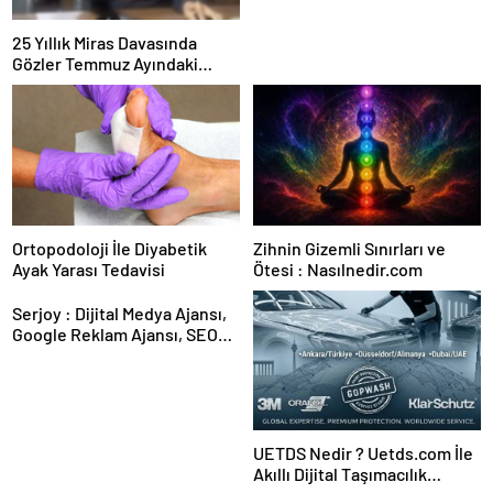
25 Yıllık Miras Davasında
Gözler Temmuz Ayındaki
Karar Duruşmasına Çevrildi
Ortopodoloji İle Diyabetik
Zihnin Gizemli Sınırları ve
Ayak Yarası Tedavisi
Ötesi : Nasılnedir.com
Serjoy : Dijital Medya Ajansı,
Google Reklam Ajansı, SEO
Ajansı ve Web Tasarım Ajansı
UETDS Nedir ? Uetds.com İle
Akıllı Dijital Taşımacılık