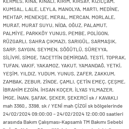
KERMES, KINA, KINALI, KIRIM, KIRSAY, KIZILÇAM,
KUMSAL, LALE, LEYLA, MANOLYA, MARTI, MEDİNE,
MEHTAP, MENEKŞE, MERAL, MERCAN, MORLALE,
MURAT, MURAT SUYU, NİDA, OĞUZ, PALAMUT,
PALMİYE, PARKKÖY YUNUS, PEMBE, POLİGON,
RÜZGARLI, SAHRA ÇIKMAZI, SARIGÜL, SARMAŞIK,
SARP, SAYGIN, SEYMEN, SÖĞÜTLÜ, SÜREYYA,
SİLİVRİ, SİMGE, TACETTİN DEMİRDAĞ, TESTİ, TOPRAK,
TUFAN, VAKIF, YAKAMOZ, YAKUT, YAMANDAĞ, YETKİ,
YEŞİM, YILDIZ, YUDUM, YUNUS, ZAFER, ZAKKUM,
ZAMBAK, ZEBUR, ZİNDE, ÇAMLI, ÇETİN EMEÇ, ÇEŞME,
İBRAHİM EZGİN, İHSAN KOÇER, İLYAS YILMAZER,
İMGE, İNAN, ŞAFAK, ŞEKER, ŞEKERCİ sk / KAVAKLI
mah 3360., 3398. sk / YENİ mah ÇİZGİ sk bölgelerinde
24/02/2024 09:00:00 – 24/02/2024 12:00:00 saatleri
arasında Bakım Çalışması-Kapsamlı TM Bakımı Sebebi