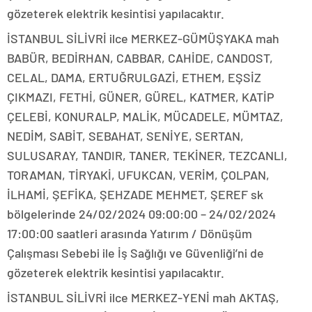
gözeterek elektrik kesintisi yapılacaktır.
İSTANBUL SİLİVRİ ilce MERKEZ-GÜMÜŞYAKA mah
BABÜR, BEDİRHAN, CABBAR, CAHİDE, CANDOST,
CELAL, DAMA, ERTUĞRULGAZİ, ETHEM, EŞSİZ
ÇIKMAZI, FETHİ, GÜNER, GÜREL, KATMER, KATİP
ÇELEBİ, KONURALP, MALİK, MÜCADELE, MÜMTAZ,
NEDİM, SABİT, SEBAHAT, SENİYE, SERTAN,
SULUSARAY, TANDIR, TANER, TEKİNER, TEZCANLI,
TORAMAN, TİRYAKİ, UFUKCAN, VERİM, ÇOLPAN,
İLHAMİ, ŞEFİKA, ŞEHZADE MEHMET, ŞEREF sk
bölgelerinde 24/02/2024 09:00:00 – 24/02/2024
17:00:00 saatleri arasında Yatırım / Dönüşüm
Çalışması Sebebi ile İş Sağlığı ve Güvenliği’ni de
gözeterek elektrik kesintisi yapılacaktır.
İSTANBUL SİLİVRİ ilce MERKEZ-YENİ mah AKTAŞ,