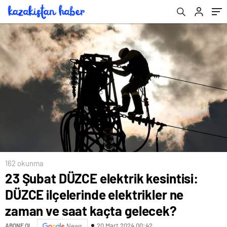
kaçta gelecek?
saat kaçta gelecek?
162 okunma
23 Şubat DÜZCE elektrik kesintisi:
DÜZCE ilçelerinde elektrikler ne
zaman ve saat kaçta gelecek?
20 Mart 2024 00:42
ABONE OL
News