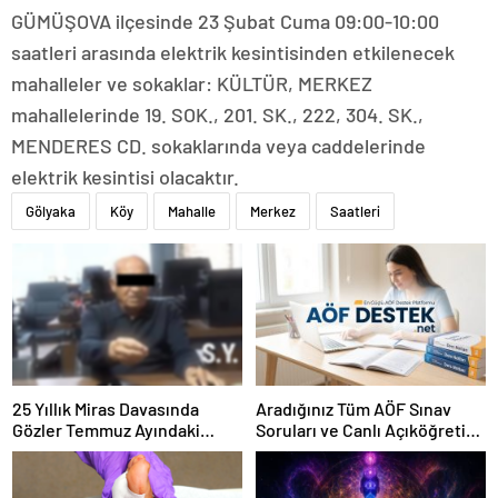
GÜMÜŞOVA ilçesinde 23 Şubat Cuma 09:00-10:00
saatleri arasında elektrik kesintisinden etkilenecek
mahalleler ve sokaklar: KÜLTÜR, MERKEZ
mahallelerinde 19. SOK., 201. SK., 222, 304. SK.,
MENDERES CD. sokaklarında veya caddelerinde
elektrik kesintisi olacaktır.
Gölyaka
Köy
Mahalle
Merkez
Saatleri
25 Yıllık Miras Davasında
Aradığınız Tüm AÖF Sınav
Gözler Temmuz Ayındaki
Soruları ve Canlı Açıköğretim
Karar Duruşmasına Çevrildi
Forumu Burada