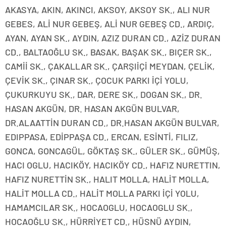
AKASYA, AKIN, AKINCI, AKSOY, AKSOY SK., ALI NUR
GEBES, ALİ NUR GEBEŞ, ALİ NUR GEBEŞ CD., ARDIÇ,
AYAN, AYAN SK., AYDIN, AZIZ DURAN CD., AZİZ DURAN
CD., BALTAOĞLU SK., BASAK, BAŞAK SK., BIÇER SK.,
CAMİİ SK., ÇAKALLAR SK., ÇARŞIİÇİ MEYDAN, ÇELİK,
ÇEVİK SK., ÇINAR SK., ÇOCUK PARKI İÇİ YOLU,
ÇUKURKUYU SK., DAR, DERE SK., DOGAN SK., DR.
HASAN AKGÜN, DR. HASAN AKGÜN BULVAR,
DR.ALAATTİN DURAN CD., DR.HASAN AKGÜN BULVAR,
EDIPPASA, EDİPPAŞA CD., ERCAN, ESİNTİ, FILIZ,
GONCA, GONCAGÜL, GÖKTAŞ SK., GÜLER SK., GÜMÜŞ,
HACI OGLU, HACIKÖY, HACIKÖY CD., HAFIZ NURETTIN,
HAFIZ NURETTİN SK., HALIT MOLLA, HALİT MOLLA,
HALİT MOLLA CD., HALİT MOLLA PARKI İÇİ YOLU,
HAMAMCILAR SK., HOCAOGLU, HOCAOGLU SK.,
HOCAOĞLU SK., HÜRRİYET CD., HÜSNÜ AYDIN,