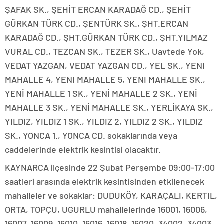
ŞAFAK SK., ŞEHİT ERCAN KARADAĞ CD., ŞEHİT
GÜRKAN TÜRK CD., ŞENTÜRK SK., ŞHT.ERCAN
KARADAĞ CD., ŞHT.GÜRKAN TÜRK CD., ŞHT.YILMAZ
VURAL CD., TEZCAN SK., TEZER SK., Uavtede Yok,
VEDAT YAZGAN, VEDAT YAZGAN CD., YEL SK., YENI
MAHALLE 4, YENI MAHALLE 5, YENI MAHALLE SK.,
YENİ MAHALLE 1 SK., YENİ MAHALLE 2 SK., YENİ
MAHALLE 3 SK., YENİ MAHALLE SK., YERLİKAYA SK.,
YILDIZ, YILDIZ 1 SK., YILDIZ 2, YILDIZ 2 SK., YILDIZ
SK., YONCA 1., YONCA CD. sokaklarında veya
caddelerinde elektrik kesintisi olacaktır.
KAYNARCA ilçesinde 22 Şubat Perşembe 09:00-17:00
saatleri arasında elektrik kesintisinden etkilenecek
mahalleler ve sokaklar: DUDUKÖY, KARAÇALI, KERTIL,
ORTA, TOPÇU, UGURLU mahallelerinde 16001, 16006,
16007, 16009, 16010, 16016, 16018, 16020, 34002, 34003,