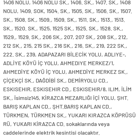
1406 NOLU, 1406 NOLU SK., 1406. SK., 1407. SK., 1408
NOLU, 1409. SOK, 1504. SK., 1505. SK., 1506. SK., 1507.
SK., 1508. SK., 1509., 1509. SK., 1511. SK., 1513., 1513.
SK., 1520. SK., 1525, 1525 SK., 1525. SK., 1528. SK.,
1529., 1529. SK., 206 SK., 207, 207 SK., 208 SK., 212,
212 SK., 215, 215 SK., 216 SK., 216. SK., 219, 222 SK.,
222. SK., 239, ADAPAZARI BİLECİK YOLU, ADLIYE-,
ADLİYE KÖYÜ İÇ YOLU, AHMEDIYE MERKEZ/1,
AHMEDİYE KÖYÜ İÇ YOLU, AHMEDİYE MERKEZ SK.,
ÇİÇEKÇİ SK., DAĞDİBİ SK., DEMİRYOLU CD.,
ESKISEHIR, ESKISEHIR CD., ESKISEHIR/8, ILIM, İLİM
SK., İsimsiz145, KİRAZCA MEZARLIĞI İÇİ YOLU, ŞHT.
BARIŞ KAPLAN CD., ŞHT.BARIŞ KAPLAN CD.,
TÜRKMEN, TÜRKMEN SK., YUKARI KIRAZCA KÖPRÜSÜ
RÜ, YUKARI KİRAZCA CD. sokaklarında veya
caddelerinde elektrik kesintisi olacaktır.