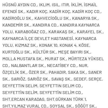
HÜSNÜ AYDIN CD., IKLIM, ISIL, ITIR, İKLİM, İSMAİL
EFENDİ SK., KADIR KOÇ, KADİR KOÇ, KADİR KOÇ CD.,
KADİROĞLU SK., KAHVECİOĞLU SK., KANARYA SK.,
KANDEMİR SK., KANDIRA CD., KANDIRA KAYNARCA
YOLU, KARABOĞAZ CD., KARAKAŞ SK., KARAYEL SK.,
KAYNARCA İLÇE DEVLET HASTANESİ, KAYNARCA
YOLU, KIZMAZ SK., KONAK 10, KONAK 4, KÖSE,
KURTOĞLU SK., KÜLTÜR SK., MEŞE BAYIRI SK.,
MOLLA MUSTAFA SK., MURAT SK., MÜRTEZA YÜKSEL
CD., NALBANTLAR SK., NECATİBEY CD., NUR,
ÖZÇELİK SK., ÖZER SK., PAHADIR, SAKA SK., SANER
SK., SARIÖZ, SARIÖZ SK., SAVAŞ SK., SEDEF, SERÇE,
SEYFETTIN SELIM, SEYFETTIN SELIM CD.,
SEYFETTİN SELİM, SEYFETTİN SELİM CD.,
SHT.ERCAN KARADAG, SHT.GÜRKAN TÜRK 1,
SHT.YILMAZ VURAL CD., SOYSAL SK., SÖĞÜT SK.,