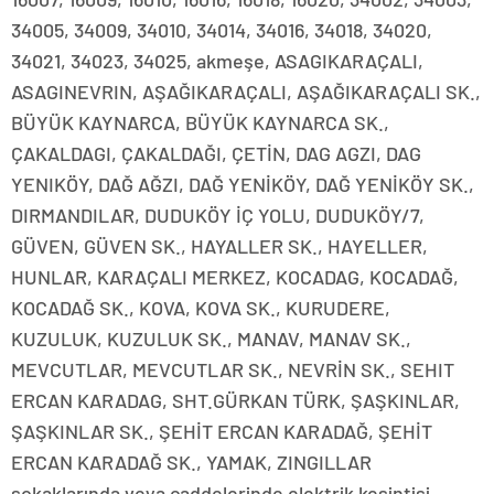
34005, 34009, 34010, 34014, 34016, 34018, 34020,
34021, 34023, 34025, akmeşe, ASAGIKARAÇALI,
ASAGINEVRIN, AŞAĞIKARAÇALI, AŞAĞIKARAÇALI SK.,
BÜYÜK KAYNARCA, BÜYÜK KAYNARCA SK.,
ÇAKALDAGI, ÇAKALDAĞI, ÇETİN, DAG AGZI, DAG
YENIKÖY, DAĞ AĞZI, DAĞ YENİKÖY, DAĞ YENİKÖY SK.,
DIRMANDILAR, DUDUKÖY İÇ YOLU, DUDUKÖY/7,
GÜVEN, GÜVEN SK., HAYALLER SK., HAYELLER,
HUNLAR, KARAÇALI MERKEZ, KOCADAG, KOCADAĞ,
KOCADAĞ SK., KOVA, KOVA SK., KURUDERE,
KUZULUK, KUZULUK SK., MANAV, MANAV SK.,
MEVCUTLAR, MEVCUTLAR SK., NEVRİN SK., SEHIT
ERCAN KARADAG, SHT.GÜRKAN TÜRK, ŞAŞKINLAR,
ŞAŞKINLAR SK., ŞEHİT ERCAN KARADAĞ, ŞEHİT
ERCAN KARADAĞ SK., YAMAK, ZINGILLAR
sokaklarında veya caddelerinde elektrik kesintisi