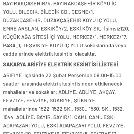
BAYIRAKÇASEHIR/4, BAYIRAKÇAŞEHİR KÖYÜ İÇ
YOLU, BILECIK, BİLECİK CD., ÇESME/1,
DÜZAKÇASEHIR, DÜZAKÇAŞEHİR KÖYÜ İÇ YOLU,
EMRE ARSLAN, ESKIKÖY/2, ESKİ KÖY SK., İsimsiz120,
KÜÇÜK AĞA SİTESİ İÇİ YOLU, MERKEZ/1, MERKEZ/17,
PASA_1, TEŞVİKİYE KÖYÜ İÇ YOLU sokaklarında veya
caddelerinde elektrik kesintisi olacaktır.
SAKARYA ARİFİYE ELEKTRİK KESİNTİSİ LİSTESİ
ARİFİYE ilçesinde 22 Şubat Perşembe 09:00-15:00
saatleri arasında elektrik kesintisinden etkilenecek
mahalleler ve sokaklar: ADLIYE, ADLİYE, AKÇAY,
FEVZIYE, FEVZİYE, SÜKRIYE, ŞÜKRİYE
mahallelerinde 1522, 1522 SK., 1530., 1530. SK., 1532,
1544, ADLİYE, BAYIR, BAYIR/1, CAMI, CAMİ, ESKI
ADAPAZARI YOLU, ESKİ ADAPAZARI YOLU, FEVZIYE,
FEVZIYE/10, FEVZIYE/3, FEVZIYE/5, FEVZIYE/7,