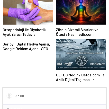
Ortopodoloji İle Diyabetik
Zihnin Gizemli Sınırları ve
Ayak Yarası Tedavisi
Ötesi : Nasılnedir.com
Serjoy : Dijital Medya Ajansı,
Google Reklam Ajansı, SEO
Ajansı ve Web Tasarım Ajansı
UETDS Nedir ? Uetds.com İle
Akıllı Dijital Taşımacılık
Yazılımı