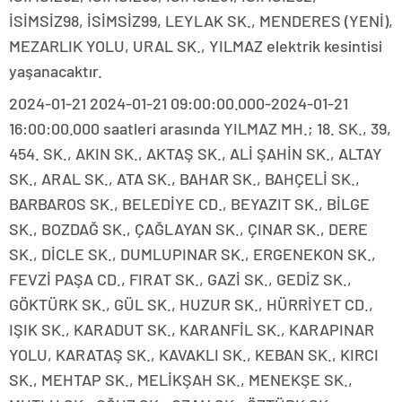
İSİMSİZ98, İSİMSİZ99, LEYLAK SK., MENDERES (YENİ),
MEZARLIK YOLU, URAL SK., YILMAZ elektrik kesintisi
yaşanacaktır.
2024-01-21 2024-01-21 09:00:00.000-2024-01-21
16:00:00.000 saatleri arasında YILMAZ MH.; 18. SK., 39,
454. SK., AKIN SK., AKTAŞ SK., ALİ ŞAHİN SK., ALTAY
SK., ARAL SK., ATA SK., BAHAR SK., BAHÇELİ SK.,
BARBAROS SK., BELEDİYE CD., BEYAZIT SK., BİLGE
SK., BOZDAĞ SK., ÇAĞLAYAN SK., ÇINAR SK., DERE
SK., DİCLE SK., DUMLUPINAR SK., ERGENEKON SK.,
FEVZİ PAŞA CD., FIRAT SK., GAZİ SK., GEDİZ SK.,
GÖKTÜRK SK., GÜL SK., HUZUR SK., HÜRRİYET CD.,
IŞIK SK., KARADUT SK., KARANFİL SK., KARAPINAR
YOLU, KARATAŞ SK., KAVAKLI SK., KEBAN SK., KIRCI
SK., MEHTAP SK., MELİKŞAH SK., MENEKŞE SK.,