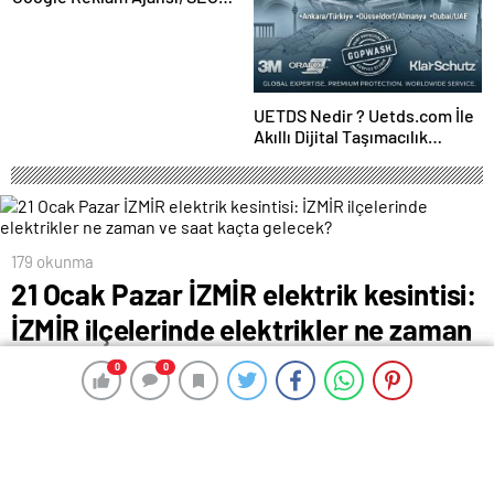
Ajansı ve Web Tasarım Ajansı
UETDS Nedir ? Uetds.com İle
Akıllı Dijital Taşımacılık
Yazılımı
179 okunma
21 Ocak Pazar İZMİR elektrik kesintisi:
İZMİR ilçelerinde elektrikler ne zaman
ve saat kaçta gelecek?
0
0
0
0
0
0
21 Ocak 2024 00:45
ABONE OL
News
İZMİR ilinde 21 Ocak Pazar günü hangi mahalle ve
sokaklarda elektrik kesintisi yaşanacak? Planlı