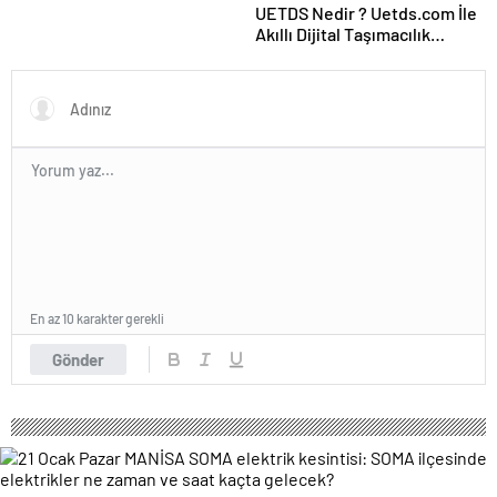
UETDS Nedir ? Uetds.com İle
Akıllı Dijital Taşımacılık
Yazılımı
En az 10 karakter gerekli
Gönder