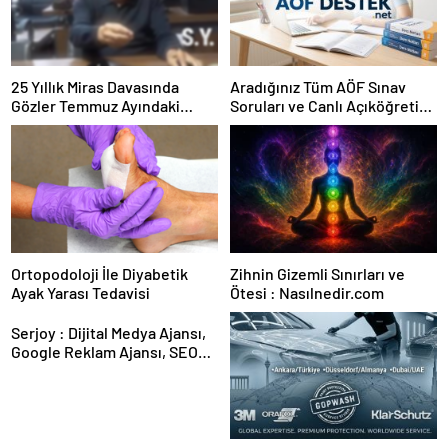
25 Yıllık Miras Davasında
Aradığınız Tüm AÖF Sınav
Gözler Temmuz Ayındaki
Soruları ve Canlı Açıköğretim
Karar Duruşmasına Çevrildi
Forumu Burada
Ortopodoloji İle Diyabetik
Zihnin Gizemli Sınırları ve
Ayak Yarası Tedavisi
Ötesi : Nasılnedir.com
Serjoy : Dijital Medya Ajansı,
Google Reklam Ajansı, SEO
Ajansı ve Web Tasarım Ajansı