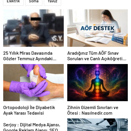
Elektrik
Soma
Yavuz
25 Yıllık Miras Davasında
Aradığınız Tüm AÖF Sınav
Gözler Temmuz Ayındaki
Soruları ve Canlı Açıköğretim
Karar Duruşmasına Çevrildi
Forumu Burada
Ortopodoloji İle Diyabetik
Zihnin Gizemli Sınırları ve
Ayak Yarası Tedavisi
Ötesi : Nasılnedir.com
Serjoy : Dijital Medya Ajansı,
Google Reklam Ajansı, SEO