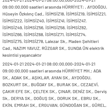
2024-01-21 2024-01-21 08:00:00.000-2024-01-21
09:00:00.000 saatleri arasında HÜRRİYET; , AYDOĞDU,
Hüseyin Özkılınç Cad., İSİMSİZ18, İSİMSİZ19, İSİMSİZ21,
İSİMSİZ22, İSİMSİZ40, İSİMSİZ41, İSİMSİZ47,
İSİMSİZ49, İSİMSİZ56, İSİMSİZ58, İSİMSİZ62,
İSİMSİZ66, İSİMSİZ68, İSİMSİZ71, İSİMSİZ74,
İSİMSİZ75, İSİMSİZ78, Lalezar Sk., Maden Şehitleri
Cad., NAZIM YAVUZ, RÜZGAR SK., SUNDA ÜN elektrik
kesintisi yaşancaktır
2024-01-21 2024-01-21 08:00:00.000-2024-01-21
09:00:00.000 saatleri arasında HÜRRİYET MH.; ADA
SK., ADAK SK., AŞIKLAR, AYAN SK., AYDOĞDU,
BOZKURT SK., BUĞDAY SK., BURAK SK., CEZAEVİ,
ÇAKIR EFE SK., ÇELTEK SK., ÇINAR, DENİZ SK., Derviş
Sk., DERYA SK., DOĞUŞ SK., DORUK SK., EBRU SK.,
EKİN, EMRAH SK., ERGUVAN, GÜNDOĞAN SK., GÜREL,