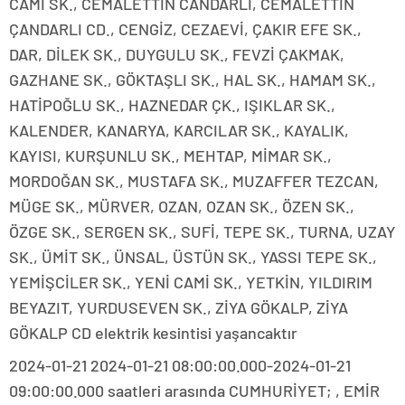
CAMİ SK., CEMALETTİN CANDARLI, CEMALETTİN
ÇANDARLI CD., CENGİZ, CEZAEVİ, ÇAKIR EFE SK.,
DAR, DİLEK SK., DUYGULU SK., FEVZİ ÇAKMAK,
GAZHANE SK., GÖKTAŞLI SK., HAL SK., HAMAM SK.,
HATİPOĞLU SK., HAZNEDAR ÇK., IŞIKLAR SK.,
KALENDER, KANARYA, KARCILAR SK., KAYALIK,
KAYISI, KURŞUNLU SK., MEHTAP, MİMAR SK.,
MORDOĞAN SK., MUSTAFA SK., MUZAFFER TEZCAN,
MÜGE SK., MÜRVER, OZAN, OZAN SK., ÖZEN SK.,
ÖZGE SK., SERGEN SK., SUFİ, TEPE SK., TURNA, UZAY
SK., ÜMİT SK., ÜNSAL, ÜSTÜN SK., YASSI TEPE SK.,
YEMİŞCİLER SK., YENİ CAMİ SK., YETKİN, YILDIRIM
BEYAZIT, YURDUSEVEN SK., ZİYA GÖKALP, ZİYA
GÖKALP CD elektrik kesintisi yaşancaktır
2024-01-21 2024-01-21 08:00:00.000-2024-01-21
09:00:00.000 saatleri arasında CUMHURİYET; , EMİR