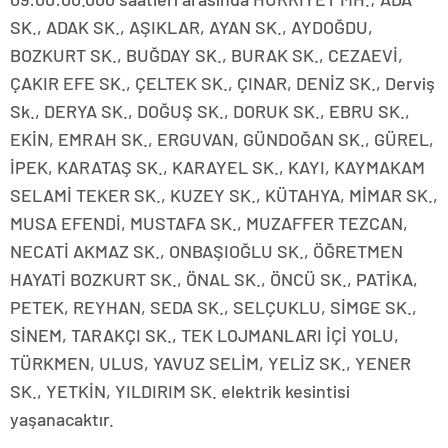
SK., ADAK SK., AŞIKLAR, AYAN SK., AYDOĞDU,
BOZKURT SK., BUĞDAY SK., BURAK SK., CEZAEVİ,
ÇAKIR EFE SK., ÇELTEK SK., ÇINAR, DENİZ SK., Derviş
Sk., DERYA SK., DOĞUŞ SK., DORUK SK., EBRU SK.,
EKİN, EMRAH SK., ERGUVAN, GÜNDOĞAN SK., GÜREL,
İPEK, KARATAŞ SK., KARAYEL SK., KAYI, KAYMAKAM
SELAMİ TEKER SK., KUZEY SK., KÜTAHYA, MİMAR SK.,
MUSA EFENDİ, MUSTAFA SK., MUZAFFER TEZCAN,
NECATİ AKMAZ SK., ONBAŞIOĞLU SK., ÖĞRETMEN
HAYATİ BOZKURT SK., ÖNAL SK., ÖNCÜ SK., PATİKA,
PETEK, REYHAN, SEDA SK., SELÇUKLU, SİMGE SK.,
SİNEM, TARAKÇI SK., TEK LOJMANLARI İÇİ YOLU,
TÜRKMEN, ULUS, YAVUZ SELİM, YELİZ SK., YENER
SK., YETKİN, YILDIRIM SK. elektrik kesintisi
yaşanacaktır.