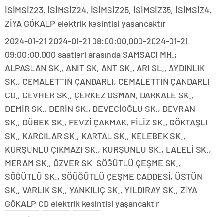
İSİMSİZ23, İSİMSİZ24, İSİMSİZ25, İSİMSİZ35, İSİMSİZ4,
ZİYA GÖKALP elektrik kesintisi yaşancaktır
2024-01-21 2024-01-21 08:00:00.000-2024-01-21
09:00:00.000 saatleri arasında SAMSACI MH.;
ALPASLAN SK., ANIT SK, ANT SK., ARI SL., AYDINLIK
SK., CEMALETTİN ÇANDARLI, CEMALETTİN ÇANDARLI
CD., CEVHER SK., ÇERKEZ OSMAN, DARKALE SK.,
DEMİR SK., DERİN SK., DEVECİOĞLU SK., DEVRAN
SK., DÜBEK SK., FEVZİ ÇAKMAK, FİLİZ SK., GÖKTAŞLI
SK., KARCILAR SK., KARTAL SK., KELEBEK SK.,
KURŞUNLU ÇIKMAZI SK., KURŞUNLU SK., LALELİ SK.,
MERAM SK., ÖZVER SK, SÖĞÜTLÜ ÇEŞME SK.,
SÖĞÜTLÜ SK., SÖÜĞÜTLÜ ÇEŞME CADDESİ, ÜSTÜN
SK., VARLIK SK., YANKILIÇ SK., YILDIRAY SK., ZİYA
GÖKALP CD elektrik kesintisi yaşancaktır