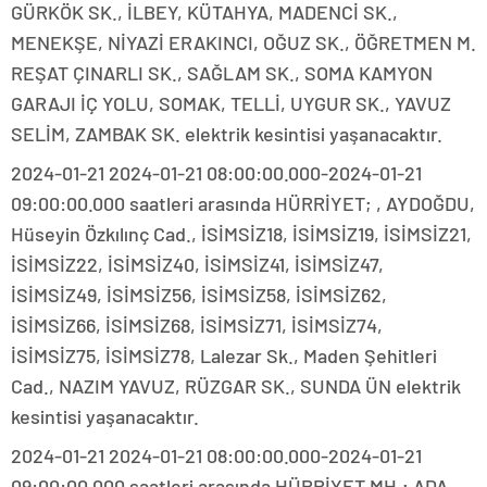
GÜRKÖK SK., İLBEY, KÜTAHYA, MADENCİ SK.,
MENEKŞE, NİYAZİ ERAKINCI, OĞUZ SK., ÖĞRETMEN M.
REŞAT ÇINARLI SK., SAĞLAM SK., SOMA KAMYON
GARAJI İÇ YOLU, SOMAK, TELLİ, UYGUR SK., YAVUZ
SELİM, ZAMBAK SK. elektrik kesintisi yaşanacaktır.
2024-01-21 2024-01-21 08:00:00.000-2024-01-21
09:00:00.000 saatleri arasında HÜRRİYET; , AYDOĞDU,
Hüseyin Özkılınç Cad., İSİMSİZ18, İSİMSİZ19, İSİMSİZ21,
İSİMSİZ22, İSİMSİZ40, İSİMSİZ41, İSİMSİZ47,
İSİMSİZ49, İSİMSİZ56, İSİMSİZ58, İSİMSİZ62,
İSİMSİZ66, İSİMSİZ68, İSİMSİZ71, İSİMSİZ74,
İSİMSİZ75, İSİMSİZ78, Lalezar Sk., Maden Şehitleri
Cad., NAZIM YAVUZ, RÜZGAR SK., SUNDA ÜN elektrik
kesintisi yaşanacaktır.
2024-01-21 2024-01-21 08:00:00.000-2024-01-21
09:00:00.000 saatleri arasında HÜRRİYET MH.; ADA