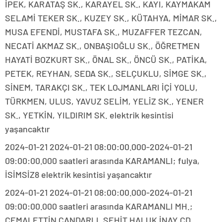
İPEK, KARATAŞ SK., KARAYEL SK., KAYI, KAYMAKAM
SELAMİ TEKER SK., KUZEY SK., KÜTAHYA, MİMAR SK.,
MUSA EFENDİ, MUSTAFA SK., MUZAFFER TEZCAN,
NECATİ AKMAZ SK., ONBAŞIOĞLU SK., ÖĞRETMEN
HAYATİ BOZKURT SK., ÖNAL SK., ÖNCÜ SK., PATİKA,
PETEK, REYHAN, SEDA SK., SELÇUKLU, SİMGE SK.,
SİNEM, TARAKÇI SK., TEK LOJMANLARI İÇİ YOLU,
TÜRKMEN, ULUS, YAVUZ SELİM, YELİZ SK., YENER
SK., YETKİN, YILDIRIM SK. elektrik kesintisi
yaşancaktır
2024-01-21 2024-01-21 08:00:00.000-2024-01-21
09:00:00.000 saatleri arasında KARAMANLI; fulya,
İSİMSİZ8 elektrik kesintisi yaşancaktır
2024-01-21 2024-01-21 08:00:00.000-2024-01-21
09:00:00.000 saatleri arasında KARAMANLI MH.;
CEMALETTİN ÇANDARLI, ŞEHİT HALUK İNAY CD.