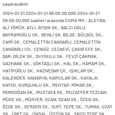
yaşanacaktır.
2024-01-21 2024-01-21 08:00:00.000-2024-01-21
09:00:00.000 saatleri arasında CUMA MH.; ALEYNA,
ALİ YÖRÜK, ATLI, AYDIN SK., BALCI OĞLU,
BAYRAMOĞLU SK., BENLİ SK, BİLGE, BÜLBÜL SK.,
CAMİ SK., CEMALETTİN CANDARLI, CEMALETTİN
ÇANDARLI CD., CENGİZ, CEZAEVİ, ÇAKIR EFE SK.,
DAR, DİLEK SK., DUYGULU SK., FEVZİ ÇAKMAK,
GAZHANE SK., GÖKTAŞLI SK., HAL SK., HAMAM SK.,
HATİPOĞLU SK., HAZNEDAR ÇK., IŞIKLAR SK.,
KALENDER, KANARYA, KARCILAR SK., KAYALIK,
KAYISI, KURŞUNLU SK., MEHTAP, MİMAR SK.,
MORDOĞAN SK., MUSTAFA SK., MUZAFFER TEZCAN,
MÜGE SK., MÜRVER, OZAN, OZAN SK., ÖZEN SK.,
ÖZGE SK., SERGEN SK., SUFİ, TEPE SK., TURNA, UZAY
SK., ÜMİT SK., ÜNSAL, ÜSTÜN SK., YASSI TEPE SK.,