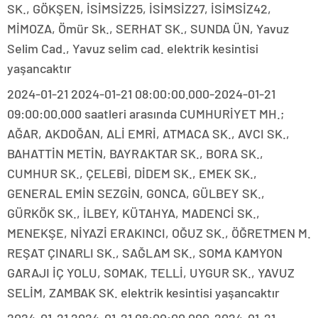
SK., GÖKŞEN, İSİMSİZ25, İSİMSİZ27, İSİMSİZ42,
MİMOZA, Ömür Sk., SERHAT SK., SUNDA ÜN, Yavuz
Selim Cad., Yavuz selim cad. elektrik kesintisi
yaşancaktır
2024-01-21 2024-01-21 08:00:00.000-2024-01-21
09:00:00.000 saatleri arasında CUMHURİYET MH.;
AĞAR, AKDOĞAN, ALİ EMRİ, ATMACA SK., AVCI SK.,
BAHATTİN METİN, BAYRAKTAR SK., BORA SK.,
CUMHUR SK., ÇELEBİ, DİDEM SK., EMEK SK.,
GENERAL EMİN SEZGİN, GONCA, GÜLBEY SK.,
GÜRKÖK SK., İLBEY, KÜTAHYA, MADENCİ SK.,
MENEKŞE, NİYAZİ ERAKINCI, OĞUZ SK., ÖĞRETMEN M.
REŞAT ÇINARLI SK., SAĞLAM SK., SOMA KAMYON
GARAJI İÇ YOLU, SOMAK, TELLİ, UYGUR SK., YAVUZ
SELİM, ZAMBAK SK. elektrik kesintisi yaşancaktır