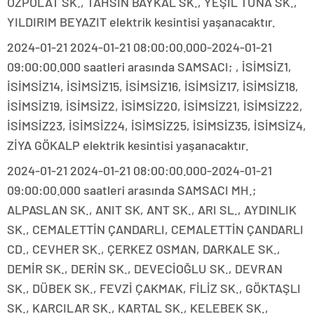
ÖZPOLAT SK., TAHSİN BAYKAL SK., YEŞİL TUNA SK.,
YILDIRIM BEYAZIT elektrik kesintisi yaşanacaktır.
2024-01-21 2024-01-21 08:00:00.000-2024-01-21
09:00:00.000 saatleri arasında SAMSACI; , İSİMSİZ1,
İSİMSİZ14, İSİMSİZ15, İSİMSİZ16, İSİMSİZ17, İSİMSİZ18,
İSİMSİZ19, İSİMSİZ2, İSİMSİZ20, İSİMSİZ21, İSİMSİZ22,
İSİMSİZ23, İSİMSİZ24, İSİMSİZ25, İSİMSİZ35, İSİMSİZ4,
ZİYA GÖKALP elektrik kesintisi yaşanacaktır.
2024-01-21 2024-01-21 08:00:00.000-2024-01-21
09:00:00.000 saatleri arasında SAMSACI MH.;
ALPASLAN SK., ANIT SK, ANT SK., ARI SL., AYDINLIK
SK., CEMALETTİN ÇANDARLI, CEMALETTİN ÇANDARLI
CD., CEVHER SK., ÇERKEZ OSMAN, DARKALE SK.,
DEMİR SK., DERİN SK., DEVECİOĞLU SK., DEVRAN
SK., DÜBEK SK., FEVZİ ÇAKMAK, FİLİZ SK., GÖKTAŞLI
SK., KARCILAR SK., KARTAL SK., KELEBEK SK.,