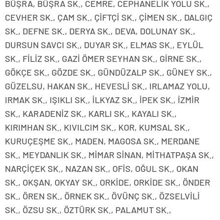
BÜŞRA, BÜŞRA SK., CEMRE, CEPHANELİK YOLU SK.,
CEVHER SK., ÇAM SK., ÇİFTÇİ SK., ÇİMEN SK., DALGIÇ
SK., DEFNE SK., DERYA SK., DEVA, DOLUNAY SK.,
DURSUN SAVCI SK., DUYAR SK., ELMAS SK., EYLÜL
SK., FİLİZ SK., GAZİ ÖMER SEYHAN SK., GİRNE SK.,
GÖKÇE SK., GÖZDE SK., GÜNDÜZALP SK., GÜNEY SK.,
GÜZELSU, HAKAN SK., HEVESLİ SK., IRLAMAZ YOLU,
IRMAK SK., IŞIKLI SK., İLKYAZ SK., İPEK SK., İZMİR
SK., KARADENİZ SK., KARLI SK., KAYALI SK.,
KIRIMHAN SK., KIVILCIM SK., KOR, KUMSAL SK.,
KURUÇEŞME SK., MADEN, MAGOSA SK., MERDANE
SK., MEYDANLIK SK., MİMAR SİNAN, MİTHATPAŞA SK.,
NARÇİÇEK SK., NAZAN SK., OFİS, OĞUL SK., OKAN
SK., OKŞAN, OKYAY SK., ORKİDE, ORKİDE SK., ÖNDER
SK., ÖREN SK., ÖRNEK SK., ÖVÜNÇ SK., ÖZSELVİLİ
SK., ÖZSU SK., ÖZTÜRK SK., PALAMUT SK.,