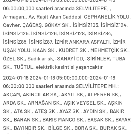
06:00:00.000 saatleri arasında SELVİLİTEPE; ,
Armagan., Av. Raşit Akan Caddesi, CEPHANELİK YOLU,
Cevher, ÇAĞDAŞ, GÖKAY SK., İSİMSİZ105, İSİMSİZ124,
İSİMSİZ125, İSİMSİZ126, İSİMSİZ128, İSİMSİZ84,
İSİMSİZ85, İSİMSİZ87, İZMİR ANKARA ASFALTI, İZMİR
UŞAK YOLU, KAAN SK., KUDRET SK., MEHMETÇİK SK.,
ÖZEL SK., Sadıklar sk., SANAYİ CD., ŞİRİNLER, TUBA
SK., TUĞTUL. elektrik kesintisi yaşancaktır
2024-01-18 2024-01-18 05:00:00.000-2024-01-18
06:00:00.000 saatleri arasında SELVİLİTEPE MH.;
AKÇAM, AKINCILAR SK., AKYIL SK., ALPEREN SK.,
ARDA SK., ARMAĞAN SK., AŞIK VEYSEL SK., AŞKIN
SK., ATA SK., ATEŞ SK., AYAZ SK., AYDIN SK., BAKIR
SK., BARAN SK., BARIŞ MANÇO SK., BAŞAK SK., BAYAR
SK., BAYINDIR SK., BİLGE SK., BORA SK., BURAK SK.,