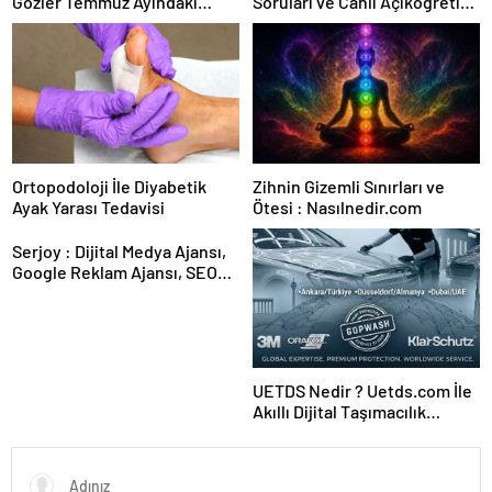
Gözler Temmuz Ayındaki
Soruları ve Canlı Açıköğretim
Karar Duruşmasına Çevrildi
Forumu Burada
Ortopodoloji İle Diyabetik
Zihnin Gizemli Sınırları ve
Ayak Yarası Tedavisi
Ötesi : Nasılnedir.com
Serjoy : Dijital Medya Ajansı,
Google Reklam Ajansı, SEO
Ajansı ve Web Tasarım Ajansı
UETDS Nedir ? Uetds.com İle
Akıllı Dijital Taşımacılık
Yazılımı