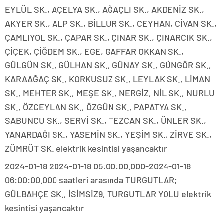
EYLÜL SK., AÇELYA SK., AĞAÇLI SK., AKDENİZ SK.,
AKYER SK., ALP SK., BİLLUR SK., CEYHAN, CİVAN SK.,
ÇAMLIYOL SK., ÇAPAR SK., ÇINAR SK., ÇINARCIK SK.,
ÇİÇEK, ÇİĞDEM SK., EGE, GAFFAR OKKAN SK.,
GÜLGÜN SK., GÜLHAN SK., GÜNAY SK., GÜNGÖR SK.,
KARAAĞAÇ SK., KORKUSUZ SK., LEYLAK SK., LİMAN
SK., MEHTER SK., MEŞE SK., NERGİZ, NİL SK., NURLU
SK., ÖZCEYLAN SK., ÖZGÜN SK., PAPATYA SK.,
SABUNCU SK., SERVİ SK., TEZCAN SK., ÜNLER SK.,
YANARDAĞI SK., YASEMİN SK., YEŞİM SK., ZİRVE SK.,
ZÜMRÜT SK. elektrik kesintisi yaşancaktır
2024-01-18 2024-01-18 05:00:00.000-2024-01-18
06:00:00.000 saatleri arasında TURGUTLAR;
GÜLBAHÇE SK., İSİMSİZ9, TURGUTLAR YOLU elektrik
kesintisi yaşancaktır