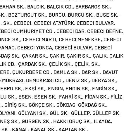
BAHAR SK., BALÇIK, BALÇIK CD., BARBAROS SK.,
SK., BOZTURGUT SK., BURCU, BURCU SK., BUSE SK.,
U. SK., CEBECI, CEBECI ATATÜRK, CEBECI BULVAR,
BECI CUMHURIYET CD., CEBECI DAR, CEBECI DEFNE,
INCE SK., CEBECI MARTI, CEBECI MENEKSE, CEBECI
YAMAÇ, CEBECI YONCA, CEBECİ BULVAR, CEBECİ
DAŞ SK., ÇAKAR SK., ÇAKIR, ÇAKIR SK., ÇALIK, ÇALIK
 CD., ÇARDAK SK., ÇELİK SK., ÇELİK. SK.,
RE, ÇUKURDERE CD., DAMLA SK., DAR SK., DAVUT
EMOKRASI, DEMOKRASİ CD., DENİZ SK., DERYA SK.,
EBRU SK., EKŞİ SK., ENGIN, ENGIN SK., ENGİN SK.,
U SK., ESEN, ESEN SK., FAHRİ SK., FİDAN SK., FİLİZ
., GİRİŞ SK., GÖKÇE SK., GÖKDAG, GÖKDAĞ SK.,
LYANI, GÖLYANI SK., GÜL SK., GÜLLEP, GÜLLEP SK.,
EŞ SK., GÜRGEN SK., HAKKI ORUÇ SK., ILAYDA,
CE SK., KANAL, KANAL SK., KAPTAN SK.,