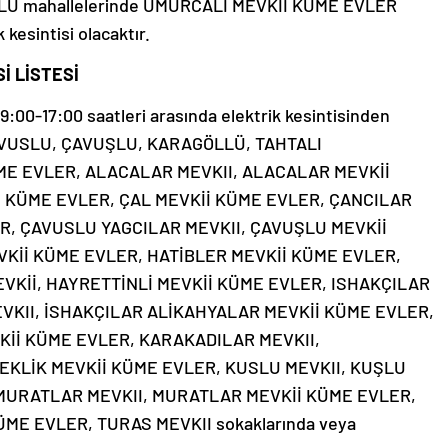
 BOLU mahallelerinde UMURCALI MEVKİİ KÜME EVLER
kesintisi olacaktır.
İ LİSTESİ
00-17:00 saatleri arasında elektrik kesintisinden
 ÇAVUSLU, ÇAVUŞLU, KARAGÖLLÜ, TAHTALI
ÜME EVLER, ALACALAR MEVKII, ALACALAR MEVKİİ
I KÜME EVLER, ÇAL MEVKİİ KÜME EVLER, ÇANCILAR
R, ÇAVUSLU YAGCILAR MEVKII, ÇAVUŞLU MEVKİİ
Kİİ KÜME EVLER, HATİBLER MEVKİİ KÜME EVLER,
EVKİİ, HAYRETTİNLİ MEVKİİ KÜME EVLER, ISHAKÇILAR
VKII, İSHAKÇILAR ALİKAHYALAR MEVKİİ KÜME EVLER,
Kİİ KÜME EVLER, KARAKADILAR MEVKII,
EKLİK MEVKİİ KÜME EVLER, KUSLU MEVKII, KUŞLU
 MURATLAR MEVKII, MURATLAR MEVKİİ KÜME EVLER,
ME EVLER, TURAS MEVKII sokaklarında veya