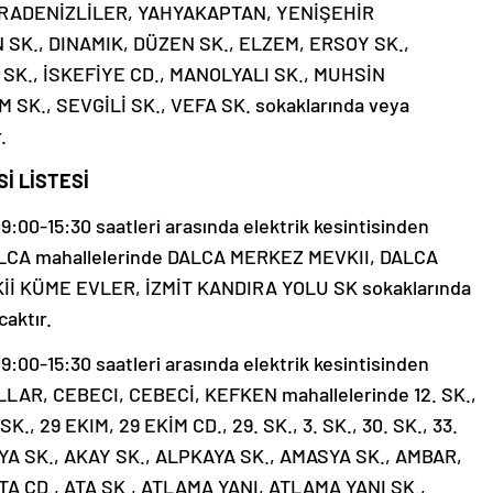
 KARADENİZLİLER, YAHYAKAPTAN, YENİŞEHİR
 SK., DINAMIK, DÜZEN SK., ELZEM, ERSOY SK.,
 SK., İSKEFİYE CD., MANOLYALI SK., MUHSİN
 SK., SEVGİLİ SK., VEFA SK. sokaklarında veya
.
İ LİSTESİ
00-15:30 saatleri arasında elektrik kesintisinden
DALCA mahallelerinde DALCA MERKEZ MEVKII, DALCA
İ KÜME EVLER, İZMİT KANDIRA YOLU SK sokaklarında
caktır.
00-15:30 saatleri arasında elektrik kesintisinden
ALLAR, CEBECI, CEBECİ, KEFKEN mahallelerinde 12. SK.,
. SK., 29 EKIM, 29 EKİM CD., 29. SK., 3. SK., 30. SK., 33.
AKASYA SK., AKAY SK., ALPKAYA SK., AMASYA SK., AMBAR,
TA CD., ATA SK., ATLAMA YANI, ATLAMA YANI SK.,