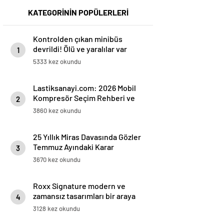
KATEGORİNİN POPÜLERLERİ
Kontrolden çıkan minibüs
devrildi! Ölü ve yaralılar var
1
5333 kez okundu
Lastiksanayi.com: 2026 Mobil
Kompresör Seçim Rehberi ve
2
Verimlilik Analizi
3860 kez okundu
25 Yıllık Miras Davasında Gözler
Temmuz Ayındaki Karar
3
Duruşmasına Çevrildi
3670 kez okundu
Roxx Signature modern ve
zamansız tasarımları bir araya
4
getiriyor
3128 kez okundu