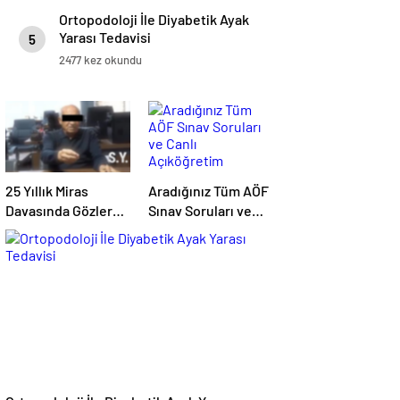
Ortopodoloji İle Diyabetik Ayak
Yarası Tedavisi
5
2477 kez okundu
25 Yıllık Miras
Aradığınız Tüm AÖF
Davasında Gözler
Sınav Soruları ve
Temmuz Ayındaki
Canlı Açıköğretim
Karar Duruşmasına
Forumu Burada
Çevrildi