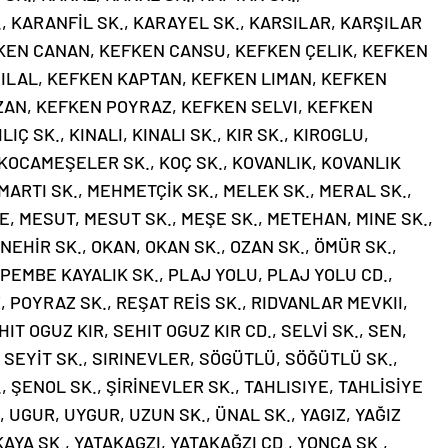
KARANFİL SK., KARAYEL SK., KARSILAR, KARŞILAR
EFKEN CANAN, KEFKEN CANSU, KEFKEN ÇELIK, KEFKEN
HILAL, KEFKEN KAPTAN, KEFKEN LIMAN, KEFKEN
ZAN, KEFKEN POYRAZ, KEFKEN SELVI, KEFKEN
Ç SK., KINALI, KINALI SK., KIR SK., KIROGLU,
, KOCAMEŞELER SK., KOÇ SK., KOVANLIK, KOVANLIK
 MARTI SK., MEHMETÇİK SK., MELEK SK., MERAL SK.,
E, MESUT, MESUT SK., MEŞE SK., METEHAN, MINE SK.,
EHİR SK., OKAN, OKAN SK., OZAN SK., ÖMÜR SK.,
 PEMBE KAYALIK SK., PLAJ YOLU, PLAJ YOLU CD.,
 POYRAZ SK., REŞAT REİS SK., RIDVANLAR MEVKII,
IT OGUZ KIR, SEHIT OGUZ KIR CD., SELVİ SK., SEN,
 SEYİT SK., SIRINEVLER, SÖGÜTLÜ, SÖĞÜTLÜ SK.,
, ŞENOL SK., ŞİRİNEVLER SK., TAHLISIYE, TAHLİSİYE
., UGUR, UYGUR, UZUN SK., ÜNAL SK., YAGIZ, YAĞIZ
AYA SK., YATAKAGZI, YATAKAĞZI CD., YONCA SK.,