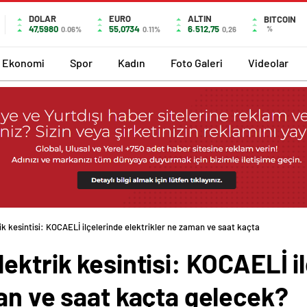
DOLAR
EURO
ALTIN
BITCOIN
47,5980
55,0734
6.512,75
%
0.06%
0.11%
0,26
Ekonomi
Spor
Kadın
Foto Galeri
Videolar
k kesintisi: KOCAELİ ilçelerinde elektrikler ne zaman ve saat kaçta
ektrik kesintisi: KOCAELİ i
an ve saat kaçta gelecek?