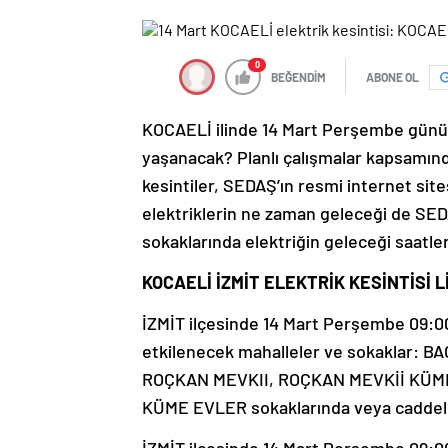
0
BEĞENDİM
ABONE OL
KOCAELİ ilinde 14 Mart Perşembe günü h
yaşanacak? Planlı çalışmalar kapsamınd
kesintiler, SEDAŞ’ın resmi internet site
elektriklerin ne zaman geleceği de SEDA
sokaklarında elektriğin geleceği saatl
KOCAELİ İZMİT ELEKTRİK KESİNTİSİ L
İZMİT ilçesinde 14 Mart Perşembe 09:00-
etkilenecek mahalleler ve sokaklar: 
ROÇKAN MEVKII, ROÇKAN MEVKİİ KÜM
KÜME EVLER sokaklarında veya caddeleri