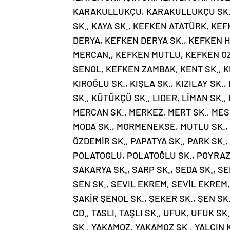
KARAKULLUKÇU, KARAKULLUKÇU SK., 
SK., KAYA SK., KEFKEN ATATÜRK, K
DERYA, KEFKEN DERYA SK., KEFKEN 
MERCAN., KEFKEN MUTLU, KEFKEN O
SENOL, KEFKEN ZAMBAK, KENT SK., KILI
KIROĞLU SK., KIŞLA SK., KIZILAY SK.
SK., KÜTÜKÇÜ SK., LIDER, LİMAN SK.,
MERCAN SK., MERKEZ, MERT SK., MES
MODA SK., MORMENEKSE, MUTLU SK., N
ÖZDEMİR SK., PAPATYA SK., PARK SK.,
POLATOGLU, POLATOĞLU SK., POYRAZ,
SAKARYA SK., SARP SK., SEDA SK., SEH
SEN SK., SEVIL EKREM, SEVİL EKREM,
ŞAKİR ŞENOL SK., ŞEKER SK., ŞEN SK.
CD., TASLI, TAŞLI SK., UFUK, UFUK SK
SK., YAKAMOZ, YAKAMOZ SK., YALÇIN K