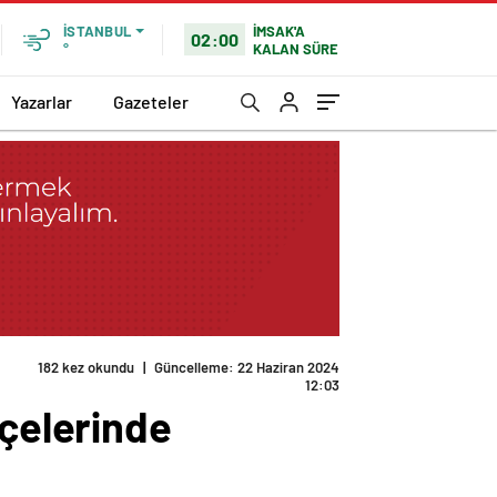
İMSAK'A
İSTANBUL
02:00
KALAN SÜRE
°
Yazarlar
Gazeteler
182 kez okundu
|
Güncelleme: 22 Haziran 2024
12:03
lçelerinde