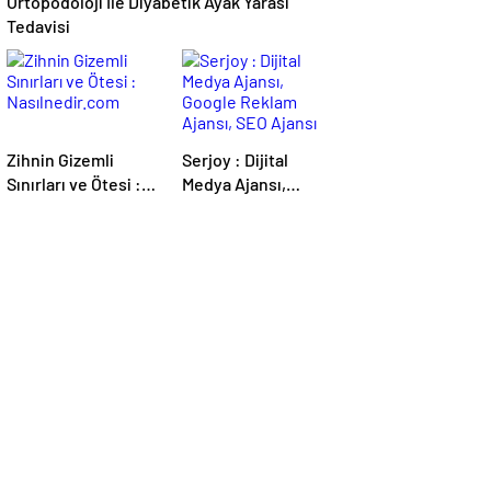
Ortopodoloji İle Diyabetik Ayak Yarası
Tedavisi
Zihnin Gizemli
Serjoy : Dijital
Sınırları ve Ötesi :
Medya Ajansı,
Nasılnedir.com
Google Reklam
Ajansı, SEO Ajansı
ve Web Tasarım
Ajansı