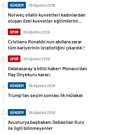
GÜNDEM
06 Ağustos 2026
Norweç silahlı kuvvetleri kadınlardan
oluşan özel kuvvetler eğitimlerini
başlattı.
SPOR
06 Ağustos 2026
Cristiano Ronaldo’nun akıllara zarar
tüm kariyerinin istatistiğini çıkardık !
SPOR
06 Ağustos 2026
Galatasaray’a kötü haber! Monaco’dan
flaş Onyekuru kararı.
GÜNDEM
06 Ağustos 2026
Trump’tan seçim sonrası ilk mülakat
GÜNDEM
06 Ağustos 2026
Avusturya başbakanı Sebastian Kurz
ile ilgili bilinmeyenler