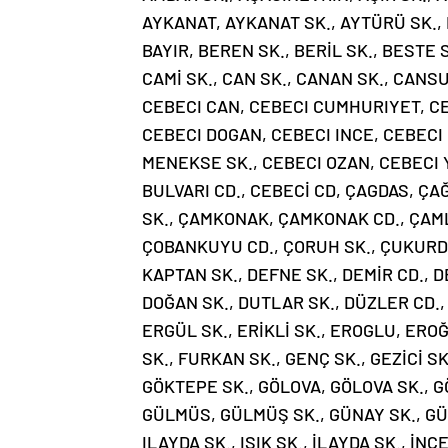
AYKANAT, AYKANAT SK., AYTÜRÜ SK., 
BAYIR, BEREN SK., BERİL SK., BESTE 
CAMİ SK., CAN SK., CANAN SK., CANS
CEBECI CAN, CEBECI CUMHURIYET, CE
CEBECI DOGAN, CEBECI INCE, CEBECI 
MENEKSE SK., CEBECI OZAN, CEBECI 
BULVARI CD., CEBECİ CD, ÇAGDAS, ÇAĞ
SK., ÇAMKONAK, ÇAMKONAK CD., ÇAMLIK
ÇOBANKUYU CD., ÇORUH SK., ÇUKURDE
KAPTAN SK., DEFNE SK., DEMİR CD., D
DOĞAN SK., DUTLAR SK., DÜZLER CD., 
ERGÜL SK., ERİKLİ SK., EROGLU, EROĞL
SK., FURKAN SK., GENÇ SK., GEZİCİ SK
GÖKTEPE SK., GÖLOVA, GÖLOVA SK., GÖ
GÜLMÜS, GÜLMÜŞ SK., GÜNAY SK., GÜN
ILAYDA SK., IŞIK SK., İLAYDA SK., İN