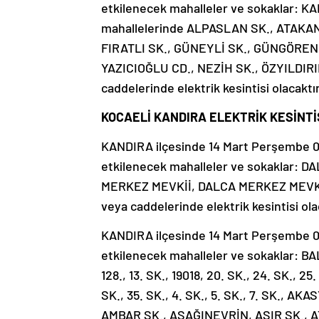
etkilenecek mahalleler ve sokaklar:
mahallelerinde ALPASLAN SK., ATAKAN
FIRATLI SK., GÜNEYLİ SK., GÜNGÖREN
YAZICIOĞLU CD., NEZİH SK., ÖZYILDIRIM
caddelerinde elektrik kesintisi olacaktır
KOCAELİ KANDIRA ELEKTRİK KESİNTİS
KANDIRA ilçesinde 14 Mart Perşembe 09:
etkilenecek mahalleler ve sokaklar: 
MERKEZ MEVKİİ, DALCA MERKEZ MEVKİ
veya caddelerinde elektrik kesintisi ola
KANDIRA ilçesinde 14 Mart Perşembe 09:
etkilenecek mahalleler ve sokaklar: B
128., 13. SK., 19018, 20. SK., 24. SK., 25
SK., 35. SK., 4. SK., 5. SK., 7. SK., 
AMBAR SK., AŞAĞINEVRİN, AŞIR SK., A