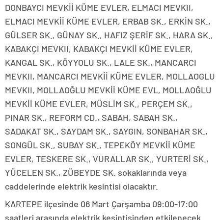
DONBAYCI MEVKİİ KÜME EVLER, ELMACI MEVKII,
ELMACI MEVKİİ KÜME EVLER, ERBAB SK., ERKİN SK.,
GÜLSER SK., GÜNAY SK., HAFIZ ŞERİF SK., HARA SK.,
KABAKÇI MEVKII, KABAKÇI MEVKİİ KÜME EVLER,
KANGAL SK., KÖYYOLU SK., LALE SK., MANCARCI
MEVKII, MANCARCI MEVKİİ KÜME EVLER, MOLLAOGLU
MEVKII, MOLLAOĞLU MEVKİİ KÜME EVL, MOLLAOĞLU
MEVKİİ KÜME EVLER, MÜSLİM SK., PERÇEM SK.,
PINAR SK., REFORM CD., SABAH, SABAH SK.,
SADAKAT SK., SAYDAM SK., SAYGIN, SONBAHAR SK.,
SONGÜL SK., SUBAY SK., TEPEKÖY MEVKİİ KÜME
EVLER, TESKERE SK., VURALLAR SK., YURTERİ SK.,
YÜCELEN SK., ZÜBEYDE SK. sokaklarında veya
caddelerinde elektrik kesintisi olacaktır.
KARTEPE ilçesinde 06 Mart Çarşamba 09:00-17:00
saatleri arasında elektrik kesintisinden etkilenecek