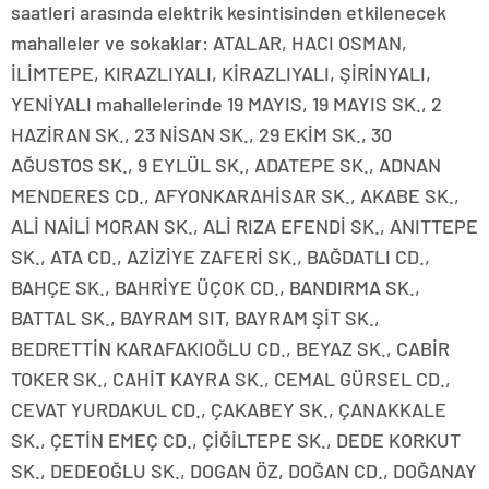
saatleri arasında elektrik kesintisinden etkilenecek
mahalleler ve sokaklar: ATALAR, HACI OSMAN,
İLİMTEPE, KIRAZLIYALI, KİRAZLIYALI, ŞİRİNYALI,
YENİYALI mahallelerinde 19 MAYIS, 19 MAYIS SK., 2
HAZİRAN SK., 23 NİSAN SK., 29 EKİM SK., 30
AĞUSTOS SK., 9 EYLÜL SK., ADATEPE SK., ADNAN
MENDERES CD., AFYONKARAHİSAR SK., AKABE SK.,
ALİ NAİLİ MORAN SK., ALİ RIZA EFENDİ SK., ANITTEPE
SK., ATA CD., AZİZİYE ZAFERİ SK., BAĞDATLI CD.,
BAHÇE SK., BAHRİYE ÜÇOK CD., BANDIRMA SK.,
BATTAL SK., BAYRAM SIT, BAYRAM ŞİT SK.,
BEDRETTİN KARAFAKIOĞLU CD., BEYAZ SK., CABİR
TOKER SK., CAHİT KAYRA SK., CEMAL GÜRSEL CD.,
CEVAT YURDAKUL CD., ÇAKABEY SK., ÇANAKKALE
SK., ÇETİN EMEÇ CD., ÇİĞİLTEPE SK., DEDE KORKUT
SK., DEDEOĞLU SK., DOGAN ÖZ, DOĞAN CD., DOĞANAY