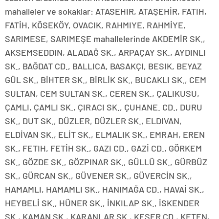
mahalleler ve sokaklar: ATASEHIR, ATAŞEHİR, FATIH,
FATİH, KÖSEKÖY, OVACIK, RAHMIYE, RAHMİYE,
SARIMESE, SARIMEŞE mahallelerinde AKDEMİR SK.,
AKSEMSEDDIN, ALADAĞ SK., ARPAÇAY SK., AYDINLI
SK., BAĞDAT CD., BALLICA, BASAKÇI, BESIK, BEYAZ
GÜL SK., BİHTER SK., BİRLİK SK., BUCAKLI SK., CEM
SULTAN, CEM SULTAN SK., CEREN SK., ÇALIKUSU,
ÇAMLI, ÇAMLI SK., ÇIRACI SK., ÇUHANE. CD., DURU
SK., DUT SK., DÜZLER, DÜZLER SK., ELDIVAN,
ELDİVAN SK., ELİT SK., ELMALIK SK., EMRAH, EREN
SK., FETIH, FETİH SK., GAZI CD., GAZİ CD., GÖRKEM
SK., GÖZDE SK., GÖZPINAR SK., GÜLLÜ SK., GÜRBÜZ
SK., GÜRCAN SK., GÜVENER SK., GÜVERCİN SK.,
HAMAMLI, HAMAMLI SK., HANIMAĞA CD., HAVAİ SK.,
HEYBELİ SK., HÜNER SK., İNKILAP SK., İSKENDER
SK., KAMAN SK., KARANLAR SK., KESER CD., KETEN,