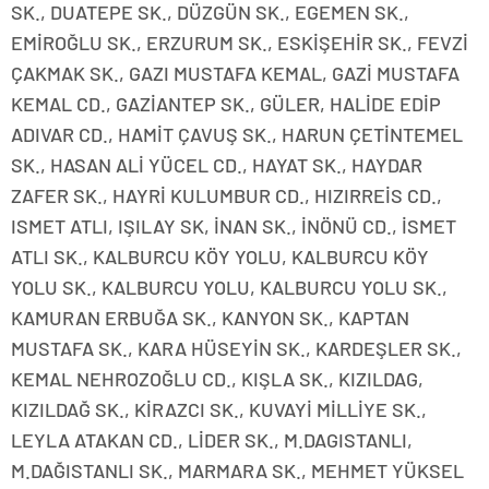
SK., DUATEPE SK., DÜZGÜN SK., EGEMEN SK.,
EMİROĞLU SK., ERZURUM SK., ESKİŞEHİR SK., FEVZİ
ÇAKMAK SK., GAZI MUSTAFA KEMAL, GAZİ MUSTAFA
KEMAL CD., GAZİANTEP SK., GÜLER, HALİDE EDİP
ADIVAR CD., HAMİT ÇAVUŞ SK., HARUN ÇETİNTEMEL
SK., HASAN ALİ YÜCEL CD., HAYAT SK., HAYDAR
ZAFER SK., HAYRİ KULUMBUR CD., HIZIRREİS CD.,
ISMET ATLI, IŞILAY SK, İNAN SK., İNÖNÜ CD., İSMET
ATLI SK., KALBURCU KÖY YOLU, KALBURCU KÖY
YOLU SK., KALBURCU YOLU, KALBURCU YOLU SK.,
KAMURAN ERBUĞA SK., KANYON SK., KAPTAN
MUSTAFA SK., KARA HÜSEYİN SK., KARDEŞLER SK.,
KEMAL NEHROZOĞLU CD., KIŞLA SK., KIZILDAG,
KIZILDAĞ SK., KİRAZCI SK., KUVAYİ MİLLİYE SK.,
LEYLA ATAKAN CD., LİDER SK., M.DAGISTANLI,
M.DAĞISTANLI SK., MARMARA SK., MEHMET YÜKSEL