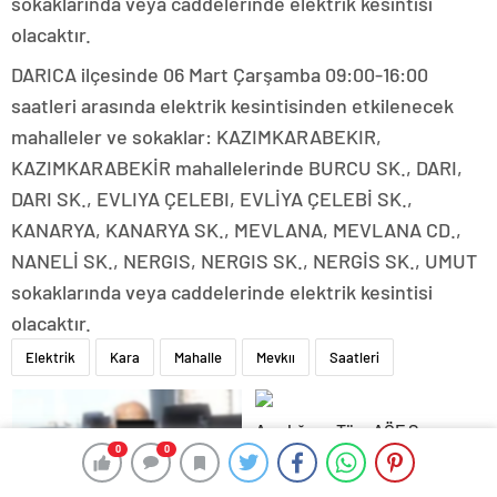
sokaklarında veya caddelerinde elektrik kesintisi
olacaktır.
DARICA ilçesinde 06 Mart Çarşamba 09:00-16:00
saatleri arasında elektrik kesintisinden etkilenecek
mahalleler ve sokaklar: KAZIMKARABEKIR,
KAZIMKARABEKİR mahallelerinde BURCU SK., DARI,
DARI SK., EVLIYA ÇELEBI, EVLİYA ÇELEBİ SK.,
KANARYA, KANARYA SK., MEVLANA, MEVLANA CD.,
NANELİ SK., NERGIS, NERGIS SK., NERGİS SK., UMUT
sokaklarında veya caddelerinde elektrik kesintisi
olacaktır.
Elektrik
Kara
Mahalle
Mevkıı
Saatleri
Aradığınız Tüm AÖF Sınav
Soruları ve Canlı Açıköğretim
0
0
Forumu Burada