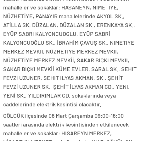
mahalleler ve sokaklar: HASANEYN, NİMETİYE,
NÜZHETİYE, PANAYIR mahallelerinde AKYOL SK.,
ATİLLA SK, DÜZALAN, DÜZALAN SK., ERENKAYA SK.,
EYÜP SABRI KALYONCUOGLU, EYÜP SABRİ
KALYONCUOĞLU SK., İBRAHİM ÇAVUŞ SK., NIMETIYE
MERKEZ MEVKII, NÜZHETIYE MERKEZ MEVKII,
NÜZHETİYE MERKEZ MEVKİİ, SAKAR BIÇKI MEVKII,
SAKAR BIÇKI MEVKİİ KÜME EVLER, SARAL SK., SEHIT
FEVZI UZUNER, SEHIT ILYAS AKMAN, SK., ŞEHİT
FEVZİ UZUNER SK., ŞEHİT İLYAS AKMAN CD., YENI,
YENİ SK., YILDIRIMLAR CD. sokaklarında veya
caddelerinde elektrik kesintisi olacaktır.
GÖLCÜK ilçesinde 06 Mart Çarşamba 09:00-16:00
saatleri arasında elektrik kesintisinden etkilenecek
mahalleler ve sokaklar: HISAREYN MERKEZ,