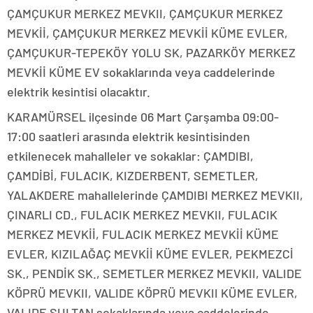
ÇAMÇUKUR MERKEZ MEVKII, ÇAMÇUKUR MERKEZ
MEVKİİ, ÇAMÇUKUR MERKEZ MEVKİİ KÜME EVLER,
ÇAMÇUKUR-TEPEKÖY YOLU SK, PAZARKÖY MERKEZ
MEVKİİ KÜME EV sokaklarında veya caddelerinde
elektrik kesintisi olacaktır.
KARAMÜRSEL ilçesinde 06 Mart Çarşamba 09:00-
17:00 saatleri arasında elektrik kesintisinden
etkilenecek mahalleler ve sokaklar: ÇAMDIBI,
ÇAMDİBİ, FULACIK, KIZDERBENT, SEMETLER,
YALAKDERE mahallelerinde ÇAMDIBI MERKEZ MEVKII,
ÇINARLI CD., FULACIK MERKEZ MEVKII, FULACIK
MERKEZ MEVKİİ, FULACIK MERKEZ MEVKİİ KÜME
EVLER, KIZILAĞAÇ MEVKİİ KÜME EVLER, PEKMEZCİ
SK., PENDİK SK., SEMETLER MERKEZ MEVKII, VALIDE
KÖPRÜ MEVKII, VALIDE KÖPRÜ MEVKII KÜME EVLER,
VALIDE SULTAN sokaklarında veya caddelerinde