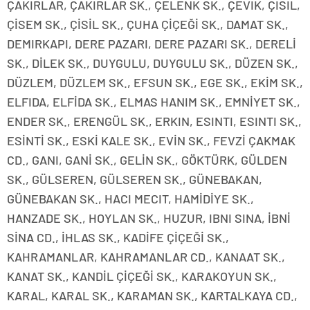
ÇAKIRLAR, ÇAKIRLAR SK., ÇELENK SK., ÇEVIK, ÇISIL,
ÇİSEM SK., ÇİSİL SK., ÇUHA ÇİÇEĞİ SK., DAMAT SK.,
DEMIRKAPI, DERE PAZARI, DERE PAZARI SK., DERELİ
SK., DİLEK SK., DUYGULU, DUYGULU SK., DÜZEN SK.,
DÜZLEM, DÜZLEM SK., EFSUN SK., EGE SK., EKİM SK.,
ELFIDA, ELFİDA SK., ELMAS HANIM SK., EMNİYET SK.,
ENDER SK., ERENGÜL SK., ERKIN, ESINTI, ESINTI SK.,
ESİNTİ SK., ESKİ KALE SK., EVİN SK., FEVZİ ÇAKMAK
CD., GANI, GANİ SK., GELİN SK., GÖKTÜRK, GÜLDEN
SK., GÜLSEREN, GÜLSEREN SK., GÜNEBAKAN,
GÜNEBAKAN SK., HACI MECIT, HAMİDİYE SK.,
HANZADE SK., HOYLAN SK., HUZUR, IBNI SINA, İBNİ
SİNA CD., İHLAS SK., KADİFE ÇİÇEĞİ SK.,
KAHRAMANLAR, KAHRAMANLAR CD., KANAAT SK.,
KANAT SK., KANDİL ÇİÇEĞİ SK., KARAKOYUN SK.,
KARAL, KARAL SK., KARAMAN SK., KARTALKAYA CD.,