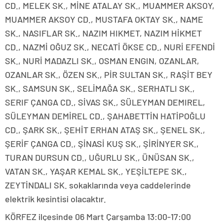
CD., MELEK SK., MİNE ATALAY SK., MUAMMER AKSOY,
MUAMMER AKSOY CD., MUSTAFA OKTAY SK., NAME
SK., NASIFLAR SK., NAZIM HIKMET, NAZIM HİKMET
CD., NAZMİ OĞUZ SK., NECATİ ÖKSE CD., NURİ EFENDİ
SK., NURİ MADAZLI SK., OSMAN ENGIN, OZANLAR,
OZANLAR SK., ÖZEN SK., PİR SULTAN SK., RAŞİT BEY
SK., SAMSUN SK., SELİMAĞA SK., SERHATLI SK.,
SERIF ÇANGA CD., SİVAS SK., SÜLEYMAN DEMIREL,
SÜLEYMAN DEMİREL CD., ŞAHABETTİN HATİPOĞLU
CD., ŞARK SK., ŞEHİT ERHAN ATAŞ SK., ŞENEL SK.,
ŞERİF ÇANGA CD., ŞİNASİ KUŞ SK., ŞİRİNYER SK.,
TURAN DURSUN CD., UĞURLU SK., ÜNÜSAN SK.,
VATAN SK., YAŞAR KEMAL SK., YEŞİLTEPE SK.,
ZEYTİNDALI SK. sokaklarında veya caddelerinde
elektrik kesintisi olacaktır.
KÖRFEZ ilçesinde 06 Mart Çarşamba 13:00-17:00