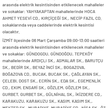
arasında elektrik kesintisinden etkilenecek mahalleler
ve sokaklar: YAHYAKAPTAN mahallelerinde HOCA
AHMET YESEVİ CD., KIRÇİÇEĞİ SK., NECİP FAZIL CD.
sokaklarında veya caddelerinde elektrik kesintisi
olacaktır.
İZMİT ilçesinde 06 Mart Çarşamba 09:00-13:00 saatleri
arasında elektrik kesintisinden etkilenecek mahalleler
ve sokaklar: GÜNDOGDU, GÜNDOĞDU, TEPEKÖY
mahallelerinde ARDIÇLI SK., ASMALAR SK., BARUTÇU
SK., BEDİR SK., BEYAZ İNCİ SK., BOGAZOVA,
BOĞAZOVA CD., BUCAK, BUCAK SK., ÇAĞLAYAN SK.,
ÇELEBI, DOST SK., ECRİN SK., EDA SK., EGEMENLİK
CD., EKIM, ENSARİ SK., GÖZLEM, GÖZLEM SK.,
GURBET, GURBET SK., GÜLNİHAL SK., İKİZDERE CD.,
KARAKUZU, KARAKUZU SK., KASIM, KASIM SK.,
MEKTEP SK., MURADIYE, MURADİYE CD., NİSA SK., ÖZ