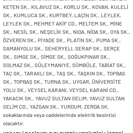
KETEN SK., KILAVUZ SK., KORLU SK., KOVAN, KULELİ
SK., KUMLUCA SK., KURTBEY, LAÇİN SK., LEYLEK,
LEYLEK SK., MEHMET AKİF CD., MELTEM SK., MİNE
SK., NESİL SK., NEŞELİK SK., NIDA, NİDA SK., OYA SK.,
ÖZVEREN SK., PİYADE SK., PLATİN SK., PUMA SK.,
SAMANYOLU SK., SEHERYELI, SERAP SK., SERÇE
SK., SIMGE SK., SİMGE SK., SOĞUKPINAR SK.,
SOLMAZ SK., SÜLEYMANIYE, SÜMBÜLE, TABİAT SK.,
TAÇ SK., TARAKLI SK., TAŞ SK., TAŞKIN SK., TOPBAS
SK., TOPBAŞ SK., TURNA SK., UYGAR, ÜNİVERSİTE
YOLU SK., VEYSEL KARANI, VEYSEL KARANİ CD.,
YAKACIK SK., YAVUZ SULTAN SELIM, YAVUZ SULTAN
SELİM CD., YAZGAN SK., YURDUM, ZERDA SK.
sokaklarında veya caddelerinde elektrik kesintisi
olacaktır.