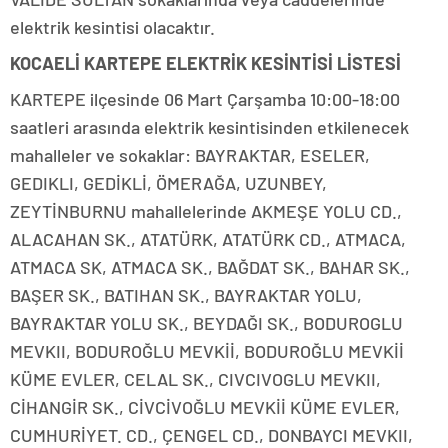
elektrik kesintisi olacaktır.
KOCAELİ KARTEPE ELEKTRİK KESİNTİSİ LİSTESİ
KARTEPE ilçesinde 06 Mart Çarşamba 10:00-18:00
saatleri arasında elektrik kesintisinden etkilenecek
mahalleler ve sokaklar: BAYRAKTAR, ESELER,
GEDIKLI, GEDİKLİ, ÖMERAĞA, UZUNBEY,
ZEYTİNBURNU mahallelerinde AKMEŞE YOLU CD.,
ALACAHAN SK., ATATÜRK, ATATÜRK CD., ATMACA,
ATMACA SK, ATMACA SK., BAĞDAT SK., BAHAR SK.,
BAŞER SK., BATIHAN SK., BAYRAKTAR YOLU,
BAYRAKTAR YOLU SK., BEYDAĞI SK., BODUROGLU
MEVKII, BODUROĞLU MEVKİİ, BODUROĞLU MEVKİİ
KÜME EVLER, CELAL SK., CIVCIVOGLU MEVKII,
CİHANGİR SK., CİVCİVOĞLU MEVKİİ KÜME EVLER,
CUMHURİYET. CD., ÇENGEL CD., DONBAYCI MEVKII,