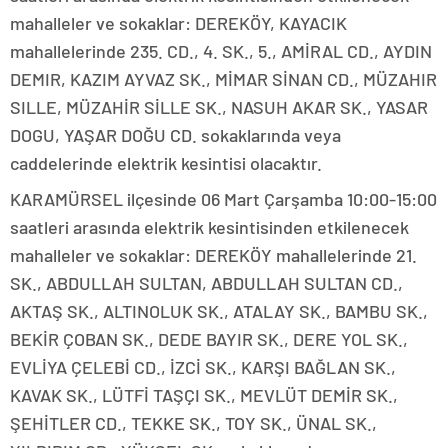
mahalleler ve sokaklar: DEREKÖY, KAYACIK
mahallelerinde 235. CD., 4. SK., 5., AMİRAL CD., AYDIN
DEMIR, KAZIM AYVAZ SK., MİMAR SİNAN CD., MÜZAHIR
SILLE, MÜZAHİR SİLLE SK., NASUH AKAR SK., YASAR
DOGU, YAŞAR DOĞU CD. sokaklarında veya
caddelerinde elektrik kesintisi olacaktır.
KARAMÜRSEL ilçesinde 06 Mart Çarşamba 10:00-15:00
saatleri arasında elektrik kesintisinden etkilenecek
mahalleler ve sokaklar: DEREKÖY mahallelerinde 21.
SK., ABDULLAH SULTAN, ABDULLAH SULTAN CD.,
AKTAŞ SK., ALTINOLUK SK., ATALAY SK., BAMBU SK.,
BEKİR ÇOBAN SK., DEDE BAYIR SK., DERE YOL SK.,
EVLİYA ÇELEBİ CD., İZCİ SK., KARŞI BAĞLAN SK.,
KAVAK SK., LÜTFİ TAŞÇI SK., MEVLÜT DEMİR SK.,
ŞEHİTLER CD., TEKKE SK., TOY SK., ÜNAL SK.,