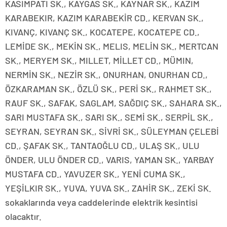
KASIMPATI SK., KAYGAS SK., KAYNAR SK., KAZIM
KARABEKIR, KAZIM KARABEKİR CD., KERVAN SK.,
KIVANÇ, KIVANÇ SK., KOCATEPE, KOCATEPE CD.,
LEMİDE SK., MEKİN SK., MELIS, MELİN SK., MERTCAN
SK., MERYEM SK., MILLET, MİLLET CD., MÜMIN,
NERMİN SK., NEZİR SK., ONURHAN, ONURHAN CD.,
ÖZKARAMAN SK., ÖZLÜ SK., PERİ SK., RAHMET SK.,
RAUF SK., SAFAK, SAGLAM, SAĞDIÇ SK., SAHARA SK.,
SARI MUSTAFA SK., SARI SK., SEMİ SK., SERPİL SK.,
SEYRAN, SEYRAN SK., SİVRİ SK., SÜLEYMAN ÇELEBİ
CD., ŞAFAK SK., TANTAOĞLU CD., ULAŞ SK., ULU
ÖNDER, ULU ÖNDER CD., VARIS, YAMAN SK., YARBAY
MUSTAFA CD., YAVUZER SK., YENİ CUMA SK.,
YEŞİLKIR SK., YUVA, YUVA SK., ZAHİR SK., ZEKİ SK.
sokaklarında veya caddelerinde elektrik kesintisi
olacaktır.