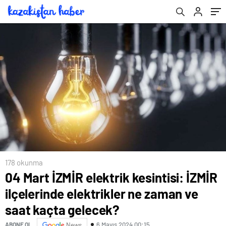
kaçta gelecek?
178 okunma
04 Mart İZMİR elektrik kesintisi: İZMİR
ilçelerinde elektrikler ne zaman ve
saat kaçta gelecek?
6 Mayıs 2024 00:15
ABONE OL
News