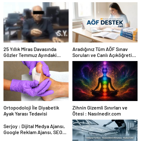
25 Yıllık Miras Davasında
Aradığınız Tüm AÖF Sınav
Gözler Temmuz Ayındaki
Soruları ve Canlı Açıköğretim
Karar Duruşmasına Çevrildi
Forumu Burada
Ortopodoloji İle Diyabetik
Zihnin Gizemli Sınırları ve
Ayak Yarası Tedavisi
Ötesi : Nasılnedir.com
Serjoy : Dijital Medya Ajansı,
Google Reklam Ajansı, SEO
Ajansı ve Web Tasarım Ajansı