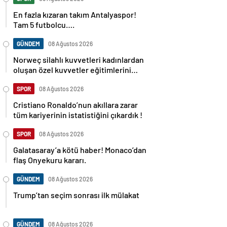
En fazla kızaran takım Antalyaspor!
Tam 5 futbolcu….
GÜNDEM
08 Ağustos 2026
Norweç silahlı kuvvetleri kadınlardan
oluşan özel kuvvetler eğitimlerini
başlattı.
SPOR
08 Ağustos 2026
Cristiano Ronaldo’nun akıllara zarar
tüm kariyerinin istatistiğini çıkardık !
SPOR
08 Ağustos 2026
Galatasaray’a kötü haber! Monaco’dan
flaş Onyekuru kararı.
GÜNDEM
08 Ağustos 2026
Trump’tan seçim sonrası ilk mülakat
GÜNDEM
08 Ağustos 2026