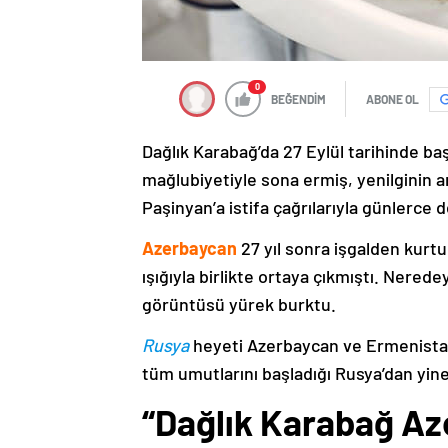
0
BEĞENDİM
ABONE OL
Dağlık Karabağ’da 27 Eylül tarihinde ba
mağlubiyetiyle sona ermiş, yenilginin 
Paşinyan’a istifa çağrılarıyla günlerce 
Azerbaycan
27 yıl sonra işgalden kurtu
ışığıyla birlikte ortaya çıkmıştı. Nere
görüntüsü yürek burktu.
Rusya
heyeti Azerbaycan ve Ermenistan
tüm umutlarını başladığı Rusya’dan yine
“Dağlık Karabağ Az