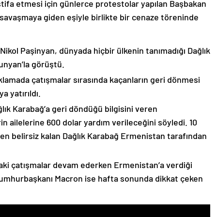
stifa etmesi için günlerce protestolar yapılan Başbakan
avaşmaya giden eşiyle birlikte bir cenaze töreninde
 Nikol Paşinyan, dünyada hiçbir ülkenin tanımadığı Dağlık
unyan’la görüştü.
çıklamada çatışmalar sırasında kaçanların geri dönmesi
 yatırıldı.
lık Karabağ’a geri döndüğü bilgisini veren
n ailelerine 600 dolar yardım verileceğini söyledi. 10
n belirsiz kalan Dağlık Karabağ Ermenistan tarafından
ki çatışmalar devam ederken Ermenistan’a verdiği
Cumhurbaşkanı Macron ise hafta sonunda dikkat çeken