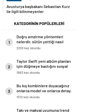
Avusturya başbakanı Sebastian Kurz
ile ilgili bilinmeyenler
KATEGORİNİN POPÜLERLERİ
Doğru emzirme yöntemleri
nelerdir, sütün yettiği nasıl
1
anlaşılır?
2203 kez okundu
Taylor Swift yeni albüm planları
için düğmeye bastığını sosyal
2
medyadan duyurdu!
1683 kez okundu
Bu kış kombinlere doyacağınız
onlarca model ve onlarca detay.
3
1572 kez okundu
Takı ve makyaj uyumuna trend