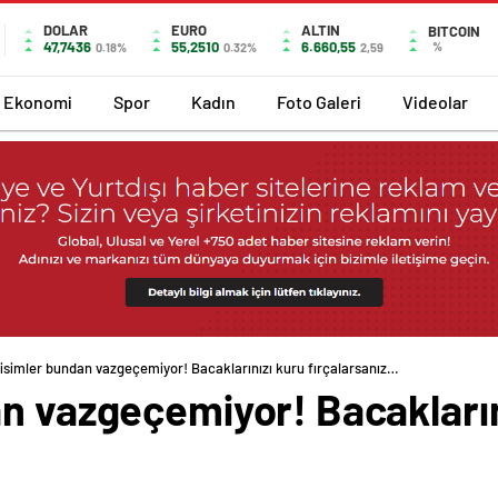
DOLAR
EURO
ALTIN
BITCOIN
47,7436
55,2510
6.660,55
%
0.18%
0.32%
2,59
Ekonomi
Spor
Kadın
Foto Galeri
Videolar
 isimler bundan vazgeçemiyor! Bacaklarınızı kuru fırçalarsanız…
an vazgeçemiyor! Bacakların