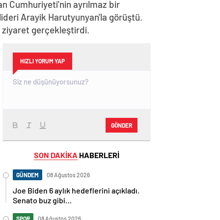
n Cumhuriyeti'nin ayrılmaz bir
lideri Arayik Harutyunyan'la görüştü.
iyaret gerçekleştirdi.
HIZLI YORUM YAP
GÖNDER
SON DAKİKA
HABERLERİ
GÜNDEM
08 Ağustos 2026
Joe Biden 6 aylık hedeflerini açıkladı.
Senato buz gibi…
SPOR
08 Ağustos 2026