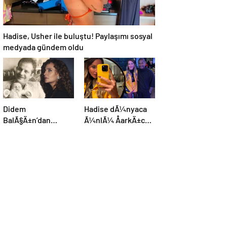
Hadise, Usher ile buluştu! Paylaşımı sosyal
medyada gündem oldu
Didem
Hadise dÃ¼nyaca
BalÃ§Ä±n’dan
Ã¼nlÃ¼ ÅarkÄ±cÄ±
kaybettiÄi
Usher ile bir arada:
babasÄ±na:
YaÅayan efsane
GidiÅler hep Ã§ok
erken