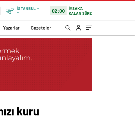
İMSAK'A
İSTANBUL
02:00
KALAN SÜRE
°
Yazarlar
Gazeteler
ızı kuru