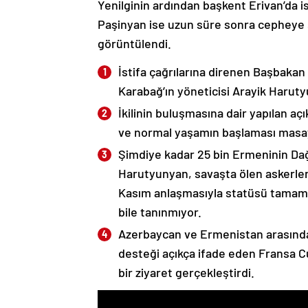
Yenilginin ardından başkent Erivan’da i
Paşinyan ise uzun süre sonra cepheye s
görüntülendi.
İstifa çağrılarına direnen Başbakan
Karabağ’ın yöneticisi Arayik Haruty
İkilinin buluşmasına dair yapılan a
ve normal yaşamın başlaması masaya
Şimdiye kadar 25 bin Ermeninin Dağ
Harutyunyan, savaşta ölen askerleri
Kasım anlaşmasıyla statüsü tamame
bile tanınmıyor.
Azerbaycan ve Ermenistan arasında
desteği açıkça ifade eden Fransa 
bir ziyaret gerçekleştirdi.