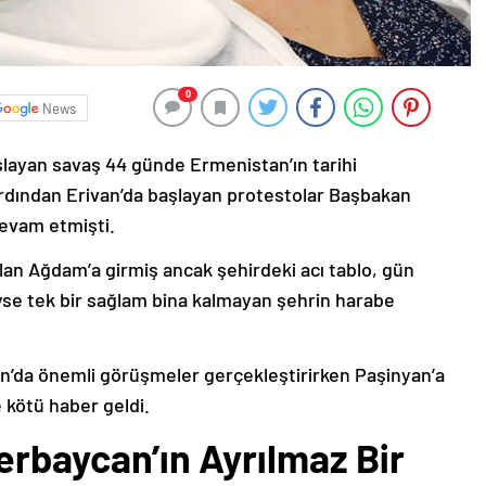
0
News
şlayan savaş 44 günde Ermenistan’ın tarihi
ardından Erivan’da başlayan protestolar Başbakan
devam etmişti.
lan Ağdam’a girmiş ancak şehirdeki acı tablo, gün
deyse tek bir sağlam bina kalmayan şehrin harabe
’da önemli görüşmeler gerçekleştirirken Paşinyan’a
 kötü haber geldi.
erbaycan’ın Ayrılmaz Bir