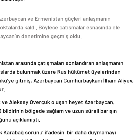
 Azerbaycan ve Ermenistan güçleri anlaşmanın
oktalarda kaldı. Böylece çatışmalar esnasında ele
rbaycan’ın denetimine geçmiş oldu.
nistan arasında çatışmaları sonlandıran anlaşmanın
emaslarda bulunmak üzere Rus hükümet üyelerinden
akü’ye gitmiş, Azerbaycan Cumhurbaşkanı İlham Aliyev,
ur.
k ve Aleksey Overçuk oluşan heyet Azerbaycan,
 bildirinin bölgede sağlam ve uzun süreli barışın
ğunu açıklamıştı.
lık Karabağ sorunu’ ifadesini bir daha duymamayı