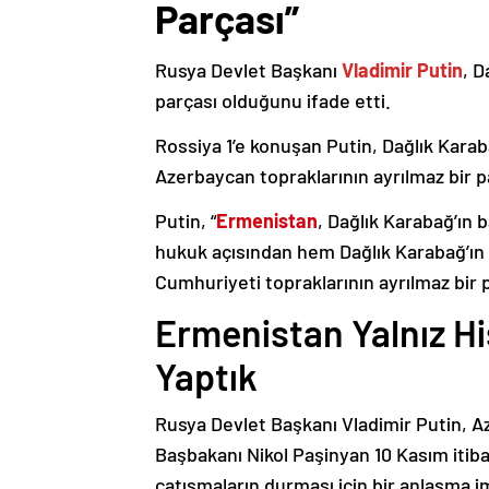
Parçası”
Rusya Devlet Başkanı
Vladimir Putin
, D
parçası olduğunu ifade etti.
Rossiya 1’e konuşan Putin, Dağlık Karaba
Azerbaycan topraklarının ayrılmaz bir p
Putin, “
Ermenistan
, Dağlık Karabağ’ın 
hukuk açısından hem Dağlık Karabağ’ı
Cumhuriyeti topraklarının ayrılmaz bir 
Ermenistan Yalnız H
Yaptık
Rusya Devlet Başkanı Vladimir Putin, 
Başbakanı Nikol Paşinyan 10 Kasım itib
çatışmaların durması için bir anlaşma i