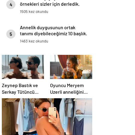
örnekleri sizler için derledik.
4
1505 kez okundu
Annelik duygusunun ortak
tanımı diyebileceğimiz 10 başlık.
5
1463 kez okundu
Zeynep Bastık ve
Oyuncu Meryem
Serkay Tütüncü
Uzerli anneliğini
ilişkilerinin 1. yılını
anlattı: “Hem
kutladı
disiplinli hem
rahatım”