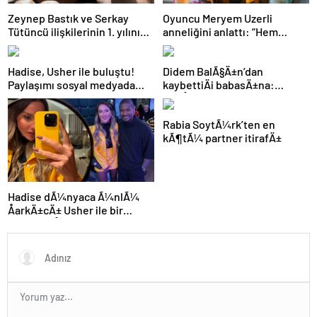
Zeynep Bastık ve Serkay
Oyuncu Meryem Uzerli
Tütüncü ilişkilerinin 1. yılını
anneliğini anlattı: “Hem
kutladı
disiplinli hem rahatım”
Hadise, Usher ile buluştu!
Didem BalÃ§Ä±n’dan
Paylaşımı sosyal medyada
kaybettiÄi babasÄ±na:
gündem oldu
GidiÅler hep Ã§ok erken
Rabia SoytÃ¼rk’ten en
kÃ¶tÃ¼ partner itirafÄ±
Hadise dÃ¼nyaca Ã¼nlÃ¼
ÅarkÄ±cÄ± Usher ile bir
arada: YaÅayan efsane