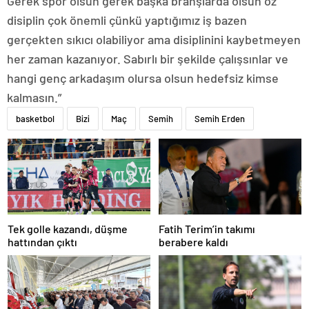
Gerek spor olsun gerek başka branşlarda olsun öz
disiplin çok önemli çünkü yaptığımız iş bazen
gerçekten sıkıcı olabiliyor ama disiplinini kaybetmeyen
her zaman kazanıyor. Sabırlı bir şekilde çalışsınlar ve
hangi genç arkadaşım olursa olsun hedefsiz kimse
kalmasın.”
basketbol
Bizi
Maç
Semih
Semih Erden
Tek golle kazandı, düşme
Fatih Terim’in takımı
hattından çıktı
berabere kaldı