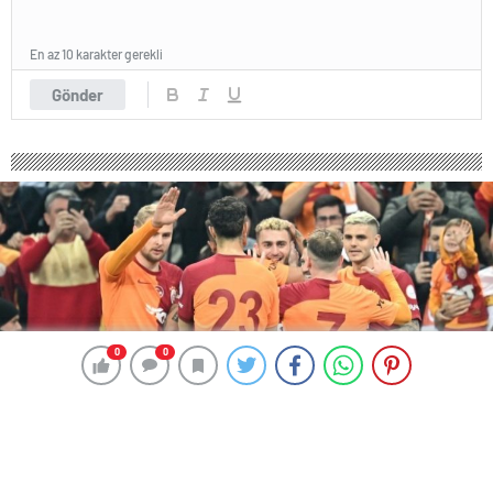
En az 10 karakter gerekli
Gönder
0
0
0
0
554 okunma