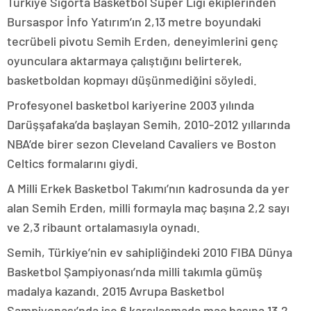
Türkiye Sigorta Basketbol Süper Ligi ekiplerinden
Bursaspor İnfo Yatırım’ın 2,13 metre boyundaki
tecrübeli pivotu Semih Erden, deneyimlerini genç
oyunculara aktarmaya çalıştığını belirterek,
basketboldan kopmayı düşünmediğini söyledi.
Profesyonel basketbol kariyerine 2003 yılında
Darüşşafaka’da başlayan Semih, 2010-2012 yıllarında
NBA’de birer sezon Cleveland Cavaliers ve Boston
Celtics formalarını giydi.
A Milli Erkek Basketbol Takımı’nın kadrosunda da yer
alan Semih Erden, milli formayla maç başına 2,2 sayı
ve 2,3 ribaunt ortalamasıyla oynadı.
Semih, Türkiye’nin ev sahipliğindeki 2010 FIBA Dünya
Basketbol Şampiyonası’nda milli takımla gümüş
madalya kazandı. 2015 Avrupa Basketbol
Şampiyonası’nda ise 6 karşılaşmada maç başına 13,2