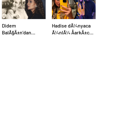
Didem
Hadise dÃ¼nyaca
BalÃ§Ä±n’dan
Ã¼nlÃ¼ ÅarkÄ±cÄ±
kaybettiÄi
Usher ile bir arada:
babasÄ±na:
YaÅayan efsane
GidiÅler hep Ã§ok
erken