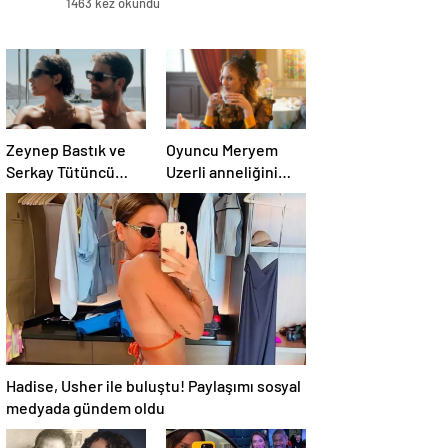
1463 kez okundu
Zeynep Bastık ve
Oyuncu Meryem
Serkay Tütüncü
Uzerli anneliğini
ilişkilerinin 1. yılını
anlattı: “Hem
kutladı
disiplinli hem
rahatım”
Hadise, Usher ile buluştu! Paylaşımı sosyal
medyada gündem oldu