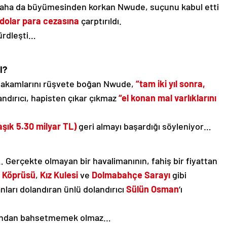
n daha da büyümesinden korkan Nwude, suçunu kabul etti
n dolar para cezasına
çarptırıldı.
ürdleşti…
I?
 makamlarını rüşvete boğan Nwude,
“tam iki yıl sonra,
ndırıcı, hapisten çıkar çıkmaz
“el konan mal varlıklarını
aşık 5.30 milyar TL)
geri almayı başardığı söyleniyor…
 Gerçekte olmayan bir havalimanının, fahiş bir fiyattan
a Köprüsü
,
Kız Kulesi
ve
Dolmabahçe Sarayı
gibi
anları dolandıran ünlü dolandırıcı
Sülün Osman
‘ı
arından bahsetmemek olmaz…