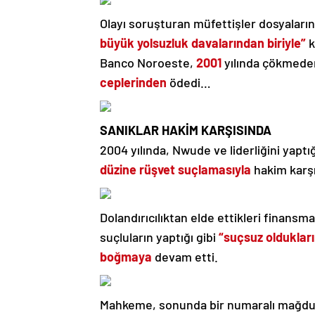
Olayı soruşturan müfettişler dosyaları
büyük yolsuzluk davalarından biriyle”
k
Banco Noroeste,
2001
yılında çökmeden 
ceplerinden
ödedi…
SANIKLAR HAKİM KARŞISINDA
2004 yılında, Nwude ve liderliğini yaptı
düzine rüşvet suçlamasıyla
hakim karşı
Dolandırıcılıktan elde ettikleri finans
suçluların yaptığı gibi
“suçsuz oldukların
boğmaya
devam etti.
Mahkeme, sonunda bir numaralı mağdur, 