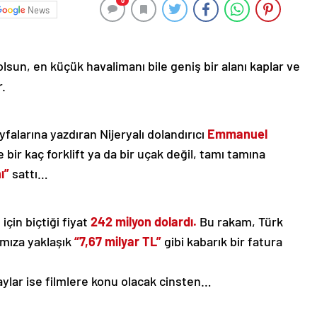
0
News
 olsun, en küçük havalimanı bile geniş bir alanı kaplar ve
.
yfalarına yazdıran Nijeryalı dolandırıcı
Emmanuel
e bir kaç forklift ya da bir uçak değil, tamı tamına
ı”
sattı…
için biçtiği fiyat
242 milyon dolardı.
Bu rakam, Türk
ımıza yaklaşık
“7,67 milyar TL”
gibi kabarık bir fatura
aylar ise filmlere konu olacak cinsten…