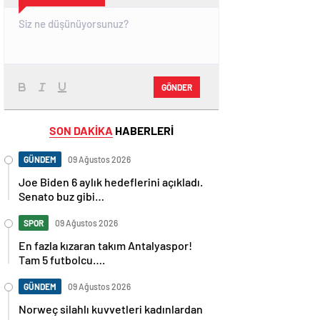
GÖNDER
SON DAKİKA
HABERLERİ
GÜNDEM
09 Ağustos 2026
Joe Biden 6 aylık hedeflerini açıkladı.
Senato buz gibi…
SPOR
09 Ağustos 2026
En fazla kızaran takım Antalyaspor!
Tam 5 futbolcu….
GÜNDEM
09 Ağustos 2026
Norweç silahlı kuvvetleri kadınlardan