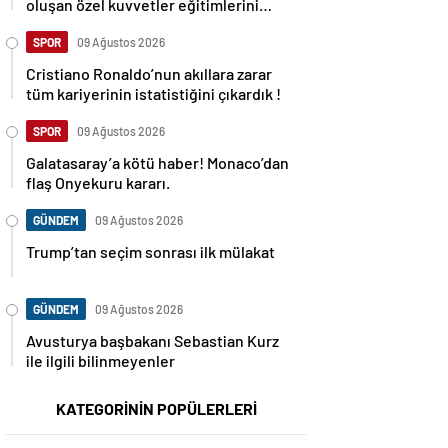
oluşan özel kuvvetler eğitimlerini
başlattı.
SPOR
09 Ağustos 2026
Cristiano Ronaldo’nun akıllara zarar
tüm kariyerinin istatistiğini çıkardık !
SPOR
09 Ağustos 2026
Galatasaray’a kötü haber! Monaco’dan
flaş Onyekuru kararı.
GÜNDEM
09 Ağustos 2026
Trump’tan seçim sonrası ilk mülakat
GÜNDEM
09 Ağustos 2026
Avusturya başbakanı Sebastian Kurz
ile ilgili bilinmeyenler
KATEGORİNİN POPÜLERLERİ