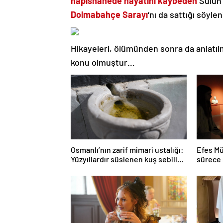
hapishanede hayatını kaybeden
Sülün
Dolmabahçe Sarayı
‘nı da sattığı söylen
Hikayeleri, ölümünden sonra da anlatıl
konu olmuştur…
Osmanlı’nın zarif mimari ustalığı:
Efes Mü
Yüzyıllardır süslenen kuş sebilleri
sürece 
ve çanakları