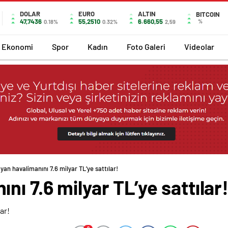
DOLAR
EURO
ALTIN
BITCOIN
47,7436
55,2510
6.660,55
%
0.18%
0.32%
2,59
Ekonomi
Spor
Kadın
Foto Galeri
Videolar
an havalimanını 7.6 milyar TL’ye sattılar!
ı 7.6 milyar TL’ye sattılar