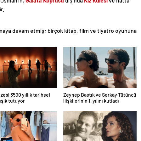
 Osman’ın,
Galata Köprüsü
dışında
Kız Kulesi
ve hatta
ir.
maya devam etmiş; birçok kitap, film ve tiyatro oyununa
zesi 3500 yıllık tarihsel
Zeynep Bastık ve Serkay Tütüncü
ışık tutuyor
ilişkilerinin 1. yılını kutladı