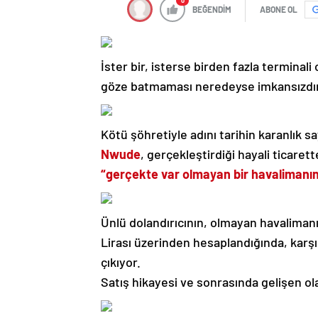
0
BEĞENDİM
ABONE OL
İster bir, isterse birden fazla terminali
göze batmaması neredeyse imkansızdır
Kötü şöhretiyle adını tarihin karanlık sa
Nwude
, gerçekleştirdiği hayali ticarett
“gerçekte var olmayan bir havalimanın
Ünlü dolandırıcının, olmayan havalimanı 
Lirası üzerinden hesaplandığında, karş
çıkıyor.
Satış hikayesi ve sonrasında gelişen ol