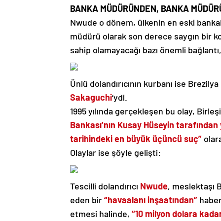
BANKA MÜDÜRÜNDEN, BANKA MÜDÜ
Nwude o dönem, ülkenin en eski bankal
müdürü olarak son derece saygın bir k
sahip olamayacağı bazı önemli bağlantı,
Ünlü dolandırıcının kurbanı ise Brezily
Sakaguchi
‘ydi.
1995 yılında gerçekleşen bu olay, Birleşi
Bankası’nın Kusay Hüseyin tarafında
tarihindeki en büyük üçüncü suç”
olar
Olaylar ise şöyle gelişti:
Tescilli dolandırıcı
Nwude
, meslektaşı 
eden bir
“havaalanı inşaatından”
haberd
etmesi halinde,
“10 milyon dolara kada