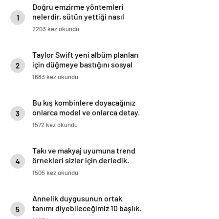
Doğru emzirme yöntemleri
nelerdir, sütün yettiği nasıl
1
anlaşılır?
2203 kez okundu
Taylor Swift yeni albüm planları
için düğmeye bastığını sosyal
2
medyadan duyurdu!
1683 kez okundu
Bu kış kombinlere doyacağınız
onlarca model ve onlarca detay.
3
1572 kez okundu
Takı ve makyaj uyumuna trend
örnekleri sizler için derledik.
4
1505 kez okundu
Annelik duygusunun ortak
tanımı diyebileceğimiz 10 başlık.
5