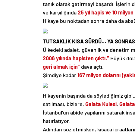
tanık olarak getirmeyi başardı. İşleri
ve karşılığında
25 yıl hapis ve 10 milyo
Hikaye bu noktadan sonra daha da abs
TUTSAKLIK KISA SÜRDÜ… YA SONRAS
Ülkedeki adalet, güvenlik ve denetim
2006 yılında hapisten çıktı.”
Büyük dola
geri almak için”
dava açtı.
Şimdiye kadar
167 milyon dolarını (yakl
Hikayenin başında da söylediğimiz gibi…
satılması, bizlere,
Galata Kulesi
,
Galat
İstanbul’un abide yapılarını satarak ins
hatırlatıyor.
Adından söz etmişken, kısaca icraatl