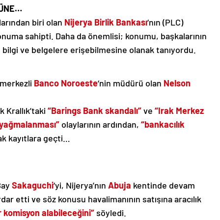
RÜNE…
arından biri olan
Nijerya Birlik Bankası
‘nın (PLC)
onuma sahipti. Daha da önemlisi; konumu, başkalarının
 bilgi ve belgelere erişebilmesine olanak tanıyordu.
a merkezli
Banco Noroeste
‘nin müdürü olan
Nelson
k Krallık’taki
“Barings Bank skandalı”
ve
“Irak Merkez
n yağmalanması”
olaylarının ardından,
“bankacılık
ak kayıtlara geçti…
Bay
Sakaguchi
‘yi, Nijerya’nın
Abuja
kentinde devam
ar etti ve söz konusu havalimanının satışına aracılık
r komisyon alabileceğini”
söyledi.