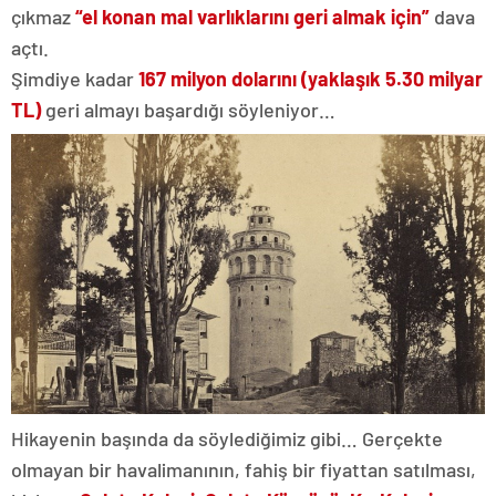
çıkmaz
“el konan mal varlıklarını geri almak için”
dava
açtı.
Şimdiye kadar
167 milyon dolarını (yaklaşık 5.30 milyar
TL)
geri almayı başardığı söyleniyor…
Hikayenin başında da söylediğimiz gibi… Gerçekte
olmayan bir havalimanının, fahiş bir fiyattan satılması,