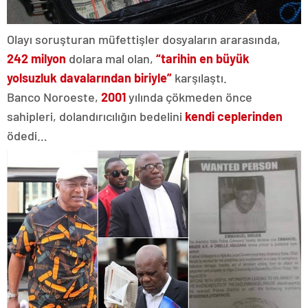
Olayı soruşturan müfettişler dosyaların ararasında,
242 milyon
dolara mal olan,
“tarihin en büyük
yolsuzluk davalarından biriyle”
karşılaştı.
Banco Noroeste,
2001
yılında çökmeden önce
sahipleri, dolandırıcılığın bedelini
kendi ceplerinden
ödedi…