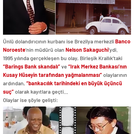
Ünlü dolandırıcının kurbanı ise Brezilya merkezli
Banco
Noroeste
‘nin müdürü olan
Nelson Sakaguchi
‘ydi.
1995 yılında gerçekleşen bu olay, Birleşik Krallık’taki
“Barings Bank skandalı”
ve
“Irak Merkez Bankası’nın
Kusay Hüseyin tarafından yağmalanması”
olaylarının
ardından,
“bankacılık tarihindeki en büyük üçüncü
suç”
olarak kayıtlara geçti…
Olaylar ise şöyle gelişti: