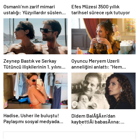
Osmanlı’nın zarif mimari
Efes Müzesi 3500 yıllık
ustalığı: Yüzyıllardır süslenen
tarihsel sürece ışık tutuyor
kuş sebilleri ve çanakları
Zeynep Bastık ve Serkay
Oyuncu Meryem Uzerli
Tütüncü ilişkilerinin 1. yılını
anneliğini anlattı: “Hem
kutladı
disiplinli hem rahatım”
Hadise, Usher ile buluştu!
Didem BalÃ§Ä±n’dan
Paylaşımı sosyal medyada
kaybettiÄi babasÄ±na:
gündem oldu
GidiÅler hep Ã§ok erken