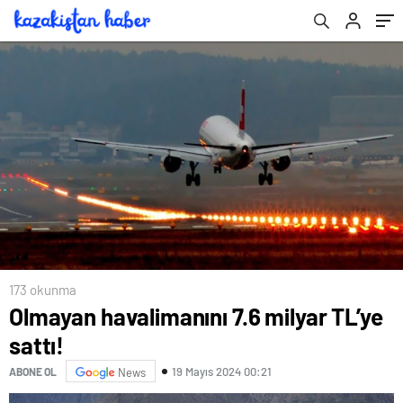
Perşembe burç yorumları
173 okunma
Olmayan havalimanını 7.6 milyar TL’ye
sattı!
19 Mayıs 2024 00:21
ABONE OL
News