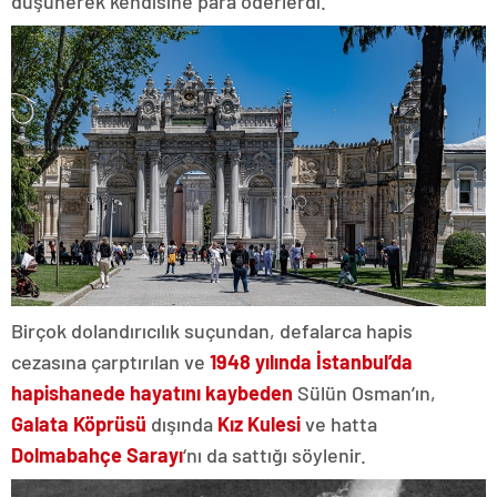
düşünerek kendisine para öderlerdi.
Birçok dolandırıcılık suçundan, defalarca hapis
cezasına çarptırılan ve
1948 yılında İstanbul’da
hapishanede hayatını kaybeden
Sülün Osman’ın,
Galata Köprüsü
dışında
Kız Kulesi
ve hatta
Dolmabahçe Sarayı
‘nı da sattığı söylenir.