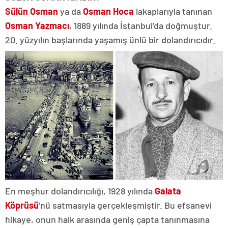
Sülün Osman
ya da
Osman Hoca
lakaplarıyla tanınan
Osman Yazmacı
, 1889 yılında İstanbul’da doğmuştur.
20. yüzyılın başlarında yaşamış ünlü bir dolandırıcıdır.
En meşhur dolandırıcılığı, 1928 yılında
Galata
Köprüsü
‘nü satmasıyla gerçekleşmiştir. Bu efsanevi
hikaye, onun halk arasında geniş çapta tanınmasına