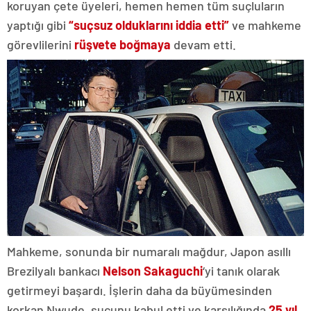
koruyan çete üyeleri, hemen hemen tüm suçluların
yaptığı gibi
“suçsuz olduklarını iddia etti”
ve mahkeme
görevlilerini
rüşvete boğmaya
devam etti.
Mahkeme, sonunda bir numaralı mağdur, Japon asıllı
Brezilyalı bankacı
Nelson Sakaguchi
‘yi tanık olarak
getirmeyi başardı. İşlerin daha da büyümesinden
korkan Nwude, suçunu kabul etti ve karşılığında
25 yıl