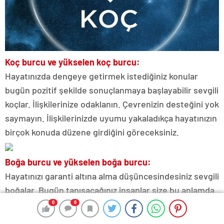
Koç burcu ve yükselen koç burcu:
Hayatınızda dengeye getirmek istediğiniz konular
bugün pozitif şekilde sonuçlanmaya başlayabilir sevgili
koçlar. İlişkilerinize odaklanın. Çevrenizin desteğini yok
saymayın. İlişkilerinizde uyumu yakaladıkça hayatınızın
birçok konuda düzene girdiğini göreceksiniz.
Boğa burcu ve yükselen boğa burcu:
Hayatınızı garanti altına alma düşüncesindesiniz sevgili
boğalar. Bugün tanışacağınız insanlar size bu anlamda
destek olabilir. Sağlık konusunda sıkıntılarınız varsa
0
0
0
0
0
0
bugün araştırma yapabilir, yeni kararlar alabilirsiniz.