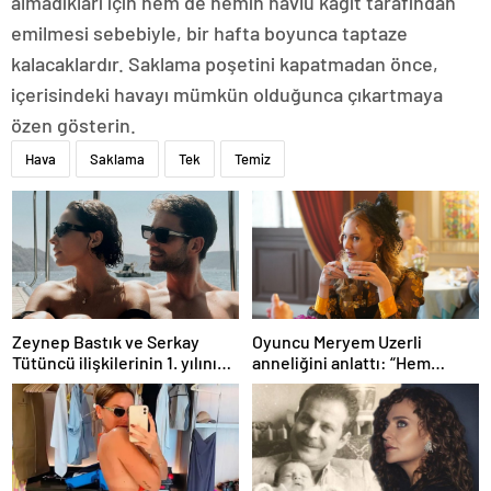
almadıkları için hem de nemin havlu kağıt tarafından
emilmesi sebebiyle, bir hafta boyunca taptaze
kalacaklardır. Saklama poşetini kapatmadan önce,
içerisindeki havayı mümkün olduğunca çıkartmaya
özen gösterin.
Hava
Saklama
Tek
Temiz
Zeynep Bastık ve Serkay
Oyuncu Meryem Uzerli
Tütüncü ilişkilerinin 1. yılını
anneliğini anlattı: “Hem
kutladı
disiplinli hem rahatım”