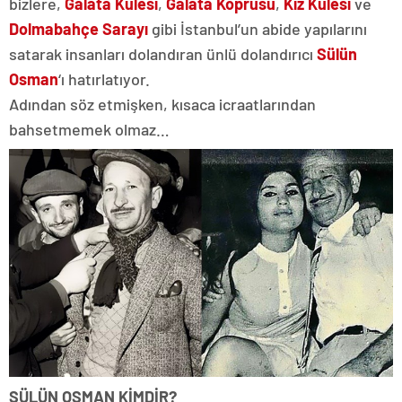
bizlere,
Galata Kulesi
,
Galata Köprüsü
,
Kız Kulesi
ve
Dolmabahçe Sarayı
gibi İstanbul’un abide yapılarını
satarak insanları dolandıran ünlü dolandırıcı
Sülün
Osman
‘ı hatırlatıyor.
Adından söz etmişken, kısaca icraatlarından
bahsetmemek olmaz…
SÜLÜN OSMAN KİMDİR?