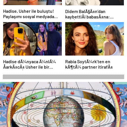
Hadise, Usher ile buluştu!
Didem BalÃ§Ä±n’dan
Paylaşımı sosyal medyada
kaybettiÄi babasÄ±na:
gündem oldu
GidiÅler hep Ã§ok erken
Hadise dÃ¼nyaca Ã¼nlÃ¼
Rabia SoytÃ¼rk’ten en
ÅarkÄ±cÄ± Usher ile bir
kÃ¶tÃ¼ partner itirafÄ±
arada: YaÅayan efsane