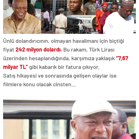
Ünlü dolandırıcının, olmayan havalimanı için biçtiği
fiyat
242 milyon dolardı.
Bu rakam, Türk Lirası
üzerinden hesaplandığında, karşımıza yaklaşık
“7,67
milyar TL”
gibi kabarık bir fatura çıkıyor.
Satış hikayesi ve sonrasında gelişen olaylar ise
filmlere konu olacak cinsten…