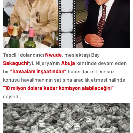
Tescilli dolandırıcı
Nwude
, meslektaşı Bay
Sakaguchi
‘yi, Nijerya’nın
Abuja
kentinde devam eden
bir
“havaalanı inşaatından”
haberdar etti ve söz
konusu havalimanının satışına aracılık etmesi halinde,
“10 milyon dolara kadar komisyon alabileceğini”
söyledi.