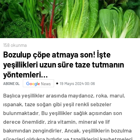
158 okunma
Bozulup çöpe atmaya son! İşte
yeşillikleri uzun süre taze tutmanın
yöntemleri…
19 Mayıs 2024 00:06
ABONE OL
News
Başlıca yeşillikler arasında maydanoz, roka, marul,
ıspanak, taze soğan gibi yeşil renkli sebzeler
bulunmaktadır. Bu yeşillikler sağlık açısından son
derece önemlidir, zira vitamin, mineral ve lif
bakımından zengindirler. Ancak, yeşilliklerin bozulma
süreçleri oldukça hızlıdır ve tazeliklerini kaybetmeleri