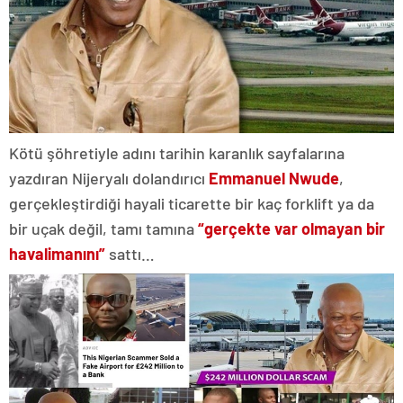
Kötü şöhretiyle adını tarihin karanlık sayfalarına
yazdıran Nijeryalı dolandırıcı
Emmanuel Nwude
,
gerçekleştirdiği hayali ticarette bir kaç forklift ya da
bir uçak değil, tamı tamına
“gerçekte var olmayan bir
havalimanını”
sattı…