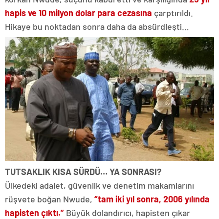
hapis ve 10 milyon dolar para cezasına
çarptırıldı.
Hikaye bu noktadan sonra daha da absürdleşti…
TUTSAKLIK KISA SÜRDÜ… YA SONRASI?
Ülkedeki adalet, güvenlik ve denetim makamlarını
rüşvete boğan Nwude,
“tam iki yıl sonra, 2006 yılında
hapisten çıktı.”
Büyük dolandırıcı, hapisten çıkar