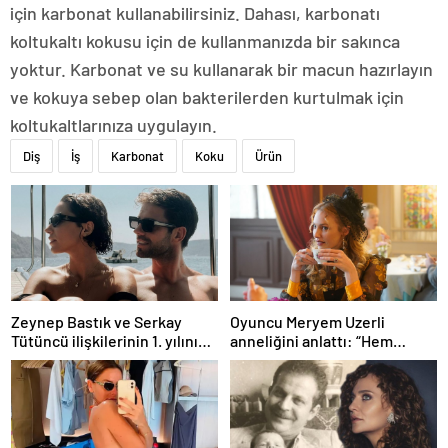
için karbonat kullanabilirsiniz. Dahası, karbonatı
koltukaltı kokusu için de kullanmanızda bir sakınca
yoktur. Karbonat ve su kullanarak bir macun hazırlayın
ve kokuya sebep olan bakterilerden kurtulmak için
koltukaltlarınıza uygulayın.
Diş
İş
Karbonat
Koku
Ürün
Zeynep Bastık ve Serkay
Oyuncu Meryem Uzerli
Tütüncü ilişkilerinin 1. yılını
anneliğini anlattı: “Hem
kutladı
disiplinli hem rahatım”