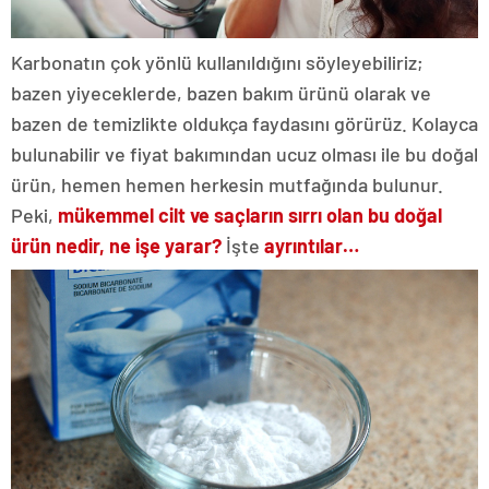
Karbonatın çok yönlü kullanıldığını söyleyebiliriz;
bazen yiyeceklerde, bazen bakım ürünü olarak ve
bazen de temizlikte oldukça faydasını görürüz. Kolayca
bulunabilir ve fiyat bakımından ucuz olması ile bu doğal
ürün, hemen hemen herkesin mutfağında bulunur.
Peki,
mükemmel cilt ve saçların sırrı olan bu doğal
ürün nedir, ne işe yarar?
İşte
ayrıntılar…