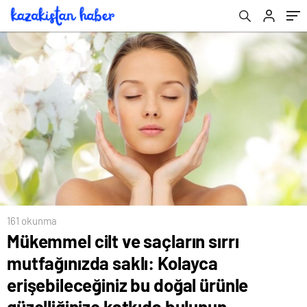
ürünle güzelliğinize katkıda bulunun…
161 okunma
Mükemmel cilt ve saçların sırrı
mutfağınızda saklı: Kolayca
erişebileceğiniz bu doğal ürünle
güzelliğinize katkıda bulunun…