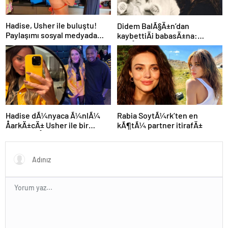
Hadise, Usher ile buluştu!
Didem BalÃ§Ä±n’dan
Paylaşımı sosyal medyada
kaybettiÄi babasÄ±na:
gündem oldu
GidiÅler hep Ã§ok erken
Hadise dÃ¼nyaca Ã¼nlÃ¼
Rabia SoytÃ¼rk’ten en
ÅarkÄ±cÄ± Usher ile bir
kÃ¶tÃ¼ partner itirafÄ±
arada: YaÅayan efsane