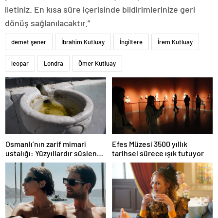
iletiniz. En kısa süre içerisinde bildirimlerinize geri
dönüş sağlanılacaktır.”
demet şener
İbrahim Kutluay
İngiltere
İrem Kutluay
leopar
Londra
Ömer Kutluay
Osmanlı’nın zarif mimari
Efes Müzesi 3500 yıllık
ustalığı: Yüzyıllardır süslenen
tarihsel sürece ışık tutuyor
kuş sebilleri ve çanakları