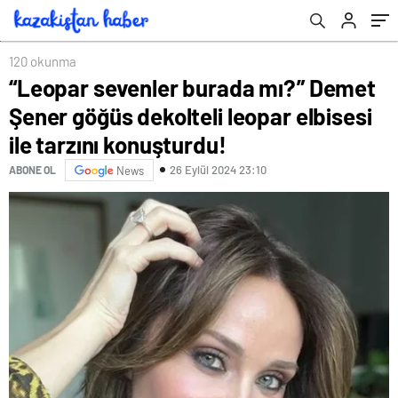
konuşturdu!
anlar…
120 okunma
“Leopar sevenler burada mı?” Demet
Şener göğüs dekolteli leopar elbisesi
ile tarzını konuşturdu!
26 Eylül 2024 23:10
ABONE OL
News