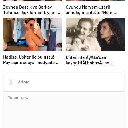
Zeynep Bastık ve Serkay
Oyuncu Meryem Uzerli
Tütüncü ilişkilerinin 1. yılını
anneliğini anlattı: “Hem
kutladı
disiplinli hem rahatım”
Hadise, Usher ile buluştu!
Didem BalÃ§Ä±n’dan
Paylaşımı sosyal medyada
kaybettiÄi babasÄ±na:
gündem oldu
GidiÅler hep Ã§ok erken