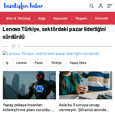
Bilim & Teknoloji
Doğa
Hayvanlar
Magazin
Otomobil
Lenovo Türkiye, sektördeki pazar liderliğini
sürdürdü
1
İş
Lenovo
Pazar
Türkiye
Yapay Zeka
Yapay zekaya insanları
Asla bu 3 soruya cevap
köleleştirme planı soruldu:
vermeyin: Şifrenizi anında
Cevap tüyler ürpertici!
buluyorlar