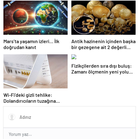
Mars’ta yaşamın izleri… İlk
Antik hazinenin içinden başka
doğrudan kanıt
bir gezegene ait 2 değerli
eşya çıktı!
Fizikçilerden sıra dışı buluş:
Zamanı ölçmenin yeni yolu
bulundu
Wi-Fi’deki gizli tehlike:
Dolandırıcıların tuzağına
düşmemek için bu özelliği
devre dışı bırakın!