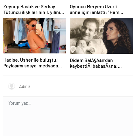
Zeynep Bastık ve Serkay
Oyuncu Meryem Uzerli
Tütüncü ilişkilerinin 1. yılını
anneliğini anlattı: “Hem
kutladı
disiplinli hem rahatım”
Hadise, Usher ile buluştu!
Didem BalÃ§Ä±n’dan
Paylaşımı sosyal medyada
kaybettiÄi babasÄ±na:
gündem oldu
GidiÅler hep Ã§ok erken