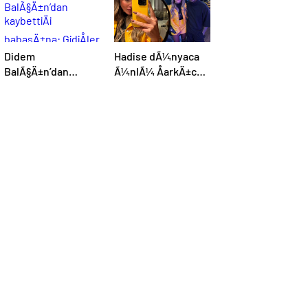
Didem
Hadise dÃ¼nyaca
BalÃ§Ä±n’dan
Ã¼nlÃ¼ ÅarkÄ±cÄ±
kaybettiÄi
Usher ile bir arada:
babasÄ±na:
YaÅayan efsane
GidiÅler hep Ã§ok
erken