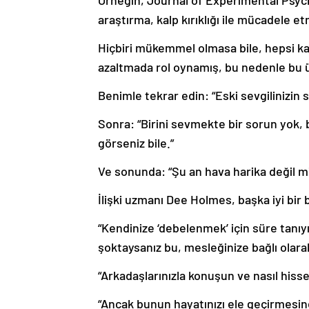
Örneğin, Journal of Experimental Psyc
araştırma, kalp kırıklığı ile mücadele et
Hiçbiri mükemmel olmasa bile, hepsi kat
azaltmada rol oynamış, bu nedenle bu ü
Benimle tekrar edin: “Eski sevgilinizin 
Sonra: “Birini sevmekte bir sorun yok, b
görseniz bile.”
Ve sonunda: “Şu an hava harika değil m
İlişki uzmanı Dee Holmes, başka iyi bir 
“Kendinize ‘debelenmek’ için süre tanıyı
şoktaysanız bu, mesleğinize bağlı olarak
“Arkadaşlarınızla konuşun ve nasıl hisset
“Ancak bunun hayatınızı ele geçirmesine 