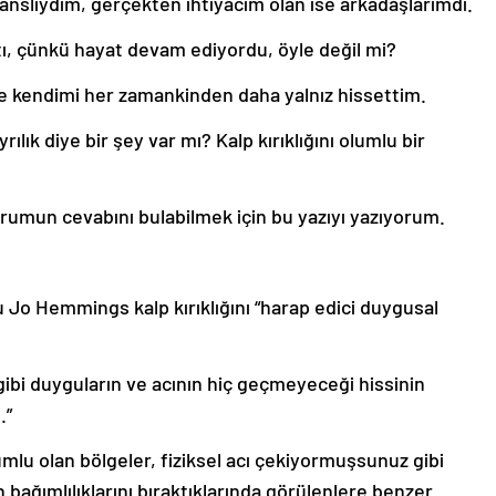
anslıydım, gerçekten ihtiyacım olan ise arkadaşlarımdı.
ı, çünkü hayat devam ediyordu, öyle değil mi?
ve kendimi her zamankinden daha yalnız hissettim.
rılık diye bir şey var mı? Kalp kırıklığını olumlu bir
orumun cevabını bulabilmek için bu yazıyı yazıyorum.
çu Jo Hemmings kalp kırıklığını “harap edici duygusal
 gibi duyguların ve acının hiç geçmeyeceği hissinin
.”
umlu olan bölgeler, fiziksel acı çekiyormuşsunuz gibi
 bağımlılıklarını bıraktıklarında görülenlere benzer