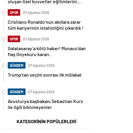
oluşan özel kuvvetler eğitimlerini
başlattı.
SPOR
07 Ağustos 2026
Cristiano Ronaldo’nun akıllara zarar
tüm kariyerinin istatistiğini çıkardık !
SPOR
07 Ağustos 2026
Galatasaray’a kötü haber! Monaco’dan
flaş Onyekuru kararı.
GÜNDEM
07 Ağustos 2026
Trump’tan seçim sonrası ilk mülakat
GÜNDEM
07 Ağustos 2026
Avusturya başbakanı Sebastian Kurz
ile ilgili bilinmeyenler
KATEGORİNİN POPÜLERLERİ