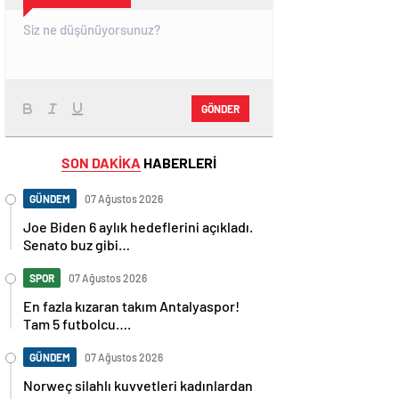
GÖNDER
SON DAKİKA
HABERLERİ
GÜNDEM
07 Ağustos 2026
Joe Biden 6 aylık hedeflerini açıkladı.
Senato buz gibi…
SPOR
07 Ağustos 2026
En fazla kızaran takım Antalyaspor!
Tam 5 futbolcu….
GÜNDEM
07 Ağustos 2026
Norweç silahlı kuvvetleri kadınlardan