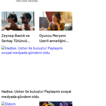
1463 kez okundu
Zeynep Bastık ve
Oyuncu Meryem
Serkay Tütüncü
Uzerli anneliğini
ilişkilerinin 1. yılını
anlattı: “Hem
kutladı
disiplinli hem
rahatım”
Hadise, Usher ile buluştu! Paylaşımı sosyal
medyada gündem oldu