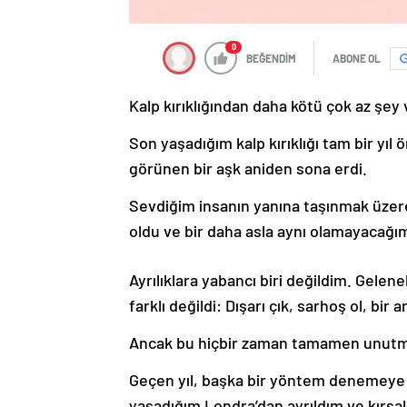
0
BEĞENDİM
ABONE OL
Kalp kırıklığından daha kötü çok az şey 
Son yaşadığım kalp kırıklığı tam bir yı
görünen bir aşk aniden sona erdi.
Sevdiğim insanın yanına taşınmak üzere
oldu ve bir daha asla aynı olamayacağım
Ayrılıklara yabancı biri değildim. Gel
farklı değildi: Dışarı çık, sarhoş ol, bir 
Ancak bu hiçbir zaman tamamen unutm
Geçen yıl, başka bir yöntem denemeye k
yaşadığım Londra’dan ayrıldım ve kırsal