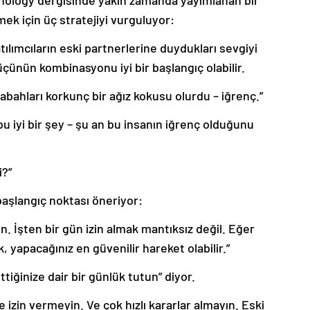
hology dergisinde yakın zamanda yayımlanan bir
mek için üç stratejiyi vurguluyor:
ılımcıların eski partnerlerine duydukları sevgiyi
çünün kombinasyonu iyi bir başlangıç olabilir.
sabahları korkunç bir ağız kokusu olurdu – iğrenç.”
u iyi bir şey – şu an bu insanın iğrenç olduğunu
i?”
başlangıç noktası öneriyor:
n. İşten bir gün izin almak mantıksız değil. Eğer
, yapacağınız en güvenilir hareket olabilir.”
tiğinize dair bir günlük tutun” diyor.
izin vermeyin. Ve çok hızlı kararlar almayın. Eski