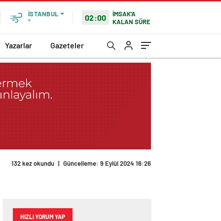
İMSAK'A
İSTANBUL
02:00
KALAN SÜRE
°
Yazarlar
Gazeteler
132 kez okundu
|
Güncelleme: 9 Eylül 2024 16:26
HIZLI YORUM YAP