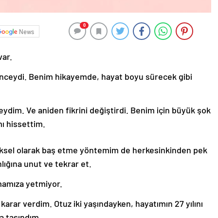
0
News
var.
l önceydi. Benim hikayemde, hayat boyu sürecek gibi
ydim. Ve aniden fikrini değiştirdi. Benim için büyük şok
ı hissettim.
eneksel olarak baş etme yöntemim de herkesinkinden pek
anlığına unut ve tekrar et.
amıza yetmiyor.
arar verdim. Otuz iki yaşındayken, hayatımın 27 yılını
a taşındım.