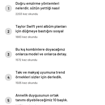
Doğru emzirme yöntemleri
nelerdir, sütün yettiği nasıl
1
anlaşılır?
2203 kez okundu
Taylor Swift yeni albüm planları
için düğmeye bastığını sosyal
2
medyadan duyurdu!
1683 kez okundu
Bu kış kombinlere doyacağınız
onlarca model ve onlarca detay.
3
1572 kez okundu
Takı ve makyaj uyumuna trend
örnekleri sizler için derledik.
4
1505 kez okundu
Annelik duygusunun ortak
tanımı diyebileceğimiz 10 başlık.
5