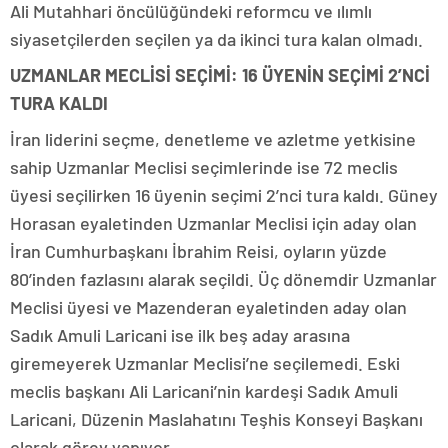
Ali Mutahhari öncülüğündeki reformcu ve ılımlı
siyasetçilerden seçilen ya da ikinci tura kalan olmadı.
UZMANLAR MECLİSİ SEÇİMİ: 16 ÜYENİN SEÇİMİ 2’NCİ
TURA KALDI
İran liderini seçme, denetleme ve azletme yetkisine
sahip Uzmanlar Meclisi seçimlerinde ise 72 meclis
üyesi seçilirken 16 üyenin seçimi 2’nci tura kaldı. Güney
Horasan eyaletinden Uzmanlar Meclisi için aday olan
İran Cumhurbaşkanı İbrahim Reisi, oyların yüzde
80’inden fazlasını alarak seçildi. Üç dönemdir Uzmanlar
Meclisi üyesi ve Mazenderan eyaletinden aday olan
Sadık Amuli Laricani ise ilk beş aday arasına
giremeyerek Uzmanlar Meclisi’ne seçilemedi. Eski
meclis başkanı Ali Laricani’nin kardeşi Sadık Amuli
Laricani, Düzenin Maslahatını Teşhis Konseyi Başkanı
olarak görev yapıyor.