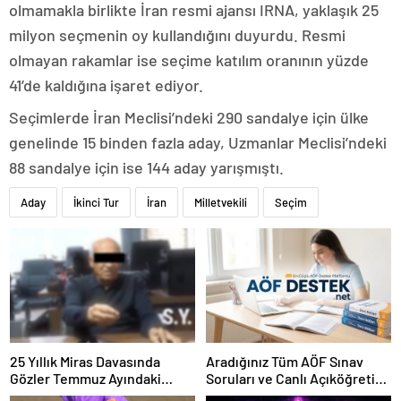
olmamakla birlikte İran resmi ajansı IRNA, yaklaşık 25
milyon seçmenin oy kullandığını duyurdu. Resmi
olmayan rakamlar ise seçime katılım oranının yüzde
41’de kaldığına işaret ediyor.
Seçimlerde İran Meclisi’ndeki 290 sandalye için ülke
genelinde 15 binden fazla aday, Uzmanlar Meclisi’ndeki
88 sandalye için ise 144 aday yarışmıştı.
Aday
İkinci Tur
İran
Milletvekili
Seçim
25 Yıllık Miras Davasında
Aradığınız Tüm AÖF Sınav
Gözler Temmuz Ayındaki
Soruları ve Canlı Açıköğretim
Karar Duruşmasına Çevrildi
Forumu Burada