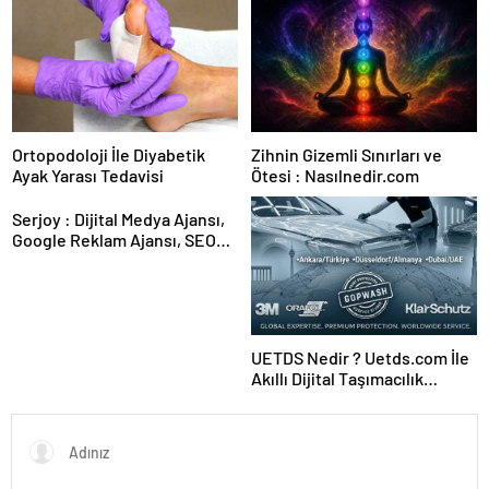
Ortopodoloji İle Diyabetik
Zihnin Gizemli Sınırları ve
Ayak Yarası Tedavisi
Ötesi : Nasılnedir.com
Serjoy : Dijital Medya Ajansı,
Google Reklam Ajansı, SEO
Ajansı ve Web Tasarım Ajansı
UETDS Nedir ? Uetds.com İle
Akıllı Dijital Taşımacılık
Yazılımı