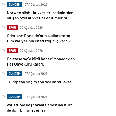
GÜNDEM
07 Ağustos 2026
Norweç silahlı kuvvetleri kadınlardan
oluşan özel kuvvetler eğitimlerini
başlattı.
SPOR
07 Ağustos 2026
Cristiano Ronaldo’nun akıllara zarar
tüm kariyerinin istatistiğini çıkardık !
SPOR
07 Ağustos 2026
Galatasaray’a kötü haber! Monaco’dan
flaş Onyekuru kararı.
GÜNDEM
07 Ağustos 2026
Trump’tan seçim sonrası ilk mülakat
GÜNDEM
07 Ağustos 2026
Avusturya başbakanı Sebastian Kurz
ile ilgili bilinmeyenler