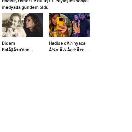
Hadise, Usher ile buluştu! Paylaşımı sosyal
medyada gündem oldu
Didem
Hadise dÃ¼nyaca
BalÃ§Ä±n’dan
Ã¼nlÃ¼ ÅarkÄ±cÄ±
kaybettiÄi
Usher ile bir arada:
babasÄ±na:
YaÅayan efsane
GidiÅler hep Ã§ok
erken