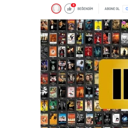
0
BEĞENDİM
ABONE OL