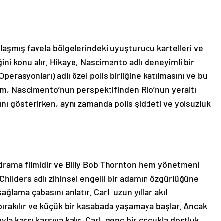
zlaşmış favela bölgelerindeki uyuşturucu kartelleri ve
ğini konu alır. Hikaye, Nascimento adlı deneyimli bir
erasyonları) adlı özel polis birliğine katılmasını ve bu
Film, Nascimento’nun perspektifinden Rio’nun yeraltı
ını gösterirken, aynı zamanda polis şiddeti ve yolsuzluk
n drama filmidir ve Billy Bob Thornton hem yönetmeni
hilders adlı zihinsel engelli bir adamın özgürlüğüne
ama çabasını anlatır. Carl, uzun yıllar akıl
ırakılır ve küçük bir kasabada yaşamaya başlar. Ancak
ıyla karşı karşıya kalır. Carl, genç bir çocukla dostluk