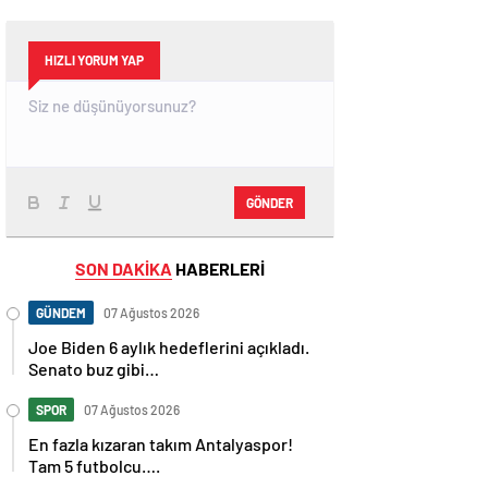
HIZLI YORUM YAP
GÖNDER
SON DAKİKA
HABERLERİ
GÜNDEM
07 Ağustos 2026
Joe Biden 6 aylık hedeflerini açıkladı.
Senato buz gibi…
SPOR
07 Ağustos 2026
En fazla kızaran takım Antalyaspor!
Tam 5 futbolcu….