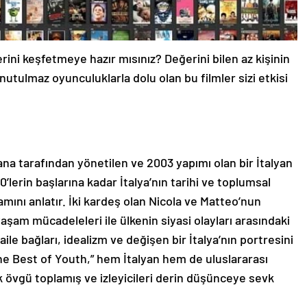
rini keşfetmeye hazır mısınız? Değerini bilen az kişinin
unutulmaz oyunculuklarla dolu olan bu filmler sizi etkisi
ana tarafından yönetilen ve 2003 yapımı olan bir İtalyan
00’lerin başlarına kadar İtalya’nın tarihi ve toplumsal
ramını anlatır. İki kardeş olan Nicola ve Matteo’nun
yaşam mücadeleleri ile ülkenin siyasi olayları arasındaki
 aile bağları, idealizm ve değişen bir İtalya’nın portresini
The Best of Youth,” hem İtalyan hem de uluslararası
 övgü toplamış ve izleyicileri derin düşünceye sevk