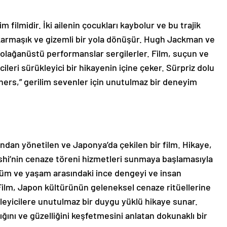
m filmidir. İki ailenin çocukları kaybolur ve bu trajik
karmaşık ve gizemli bir yola dönüşür. Hugh Jackman ve
e olağanüstü performanslar sergilerler. Film, suçun ve
icileri sürükleyici bir hikayenin içine çeker. Sürpriz dolu
ners,” gerilim sevenler için unutulmaz bir deneyim
ından yönetilen ve Japonya’da çekilen bir film. Hikaye,
yashi’nin cenaze töreni hizmetleri sunmaya başlamasıyla
ölüm ve yaşam arasındaki ince dengeyi ve insan
. Film, Japon kültürünün geleneksel cenaze ritüellerine
zleyicilere unutulmaz bir duygu yüklü hikaye sunar.
ğını ve güzelliğini keşfetmesini anlatan dokunaklı bir