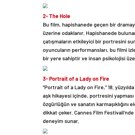
2- The Hole
Bu film, hapishanede geçen bir dramayı a
üzerine odaklanır. Hapishanede bulunan 
çatışmaların etkileyici bir portresini 
oyuncuların performansları, bu filmi iz
bir yere sahiptir ve insan psikolojisi ü
3- Portrait of a Lady on Fire
“Portrait of a Lady on Fire,” 18. yüzyıld
aşk hikayesi içinde, portresini yapması i
özgürlüğün ve sanatın karmaşıklığını el
dikkat çeker. Cannes Film Festivali’nde
deneyim sunar.