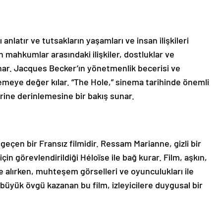
nlatır ve tutsakların yaşamları ve insan ilişkileri
mahkumlar arasındaki ilişkiler, dostluklar ve
sunar. Jacques Becker’ın yönetmenlik becerisi ve
lemeye değer kılar. “The Hole,” sinema tarihinde önemli
zerine derinlemesine bir bakış sunar.
a geçen bir Fransız filmidir. Ressam Marianne, gizli bir
çin görevlendirildiği Héloïse ile bağ kurar. Film, aşkın,
e alırken, muhteşem görselleri ve oyunculukları ile
 büyük övgü kazanan bu film, izleyicilere duygusal bir