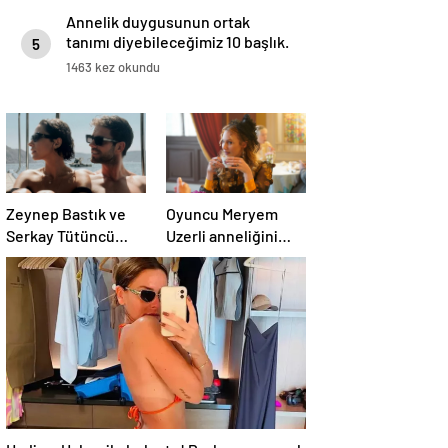
Annelik duygusunun ortak
tanımı diyebileceğimiz 10 başlık.
5
1463 kez okundu
Zeynep Bastık ve
Oyuncu Meryem
Serkay Tütüncü
Uzerli anneliğini
ilişkilerinin 1. yılını
anlattı: “Hem
kutladı
disiplinli hem
rahatım”