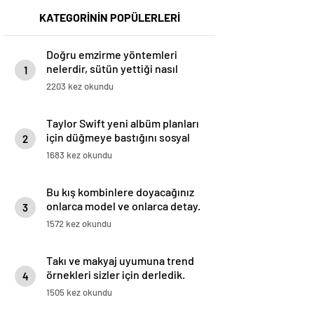
KATEGORİNİN POPÜLERLERİ
Doğru emzirme yöntemleri
nelerdir, sütün yettiği nasıl
1
anlaşılır?
2203 kez okundu
Taylor Swift yeni albüm planları
için düğmeye bastığını sosyal
2
medyadan duyurdu!
1683 kez okundu
Bu kış kombinlere doyacağınız
onlarca model ve onlarca detay.
3
1572 kez okundu
Takı ve makyaj uyumuna trend
örnekleri sizler için derledik.
4
1505 kez okundu