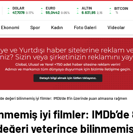
DOLAR
EURO
ALTIN
BITCOIN
47,7078
55,0442
6.631,95
%
0.17%
0.05%
2,15
Ekonomi
Spor
Kadın
Foto Galeri
Videolar
’de değeri bilinmemiş iyi filmler: IMDb’de 8’in üzerinde puan almasına rağmen
inmemiş iyi filmler: IMDb’de
eğeri yeterince bilinmemiş 