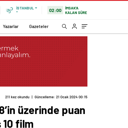
İMSAK'A
İSTANBUL
02:00
KALAN SÜRE
°
Yazarlar
Gazeteler
211 kez okundu
|
Güncelleme: 21 Ocak 2024 00:15
 8’in üzerinde puan
10 film