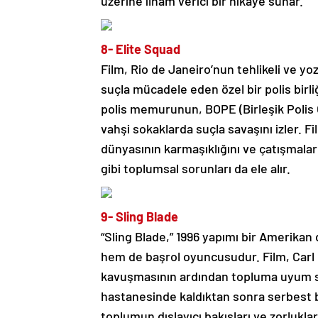
üzerine ilham verici bir hikaye sunar.
8- Elite Squad
Film, Rio de Janeiro’nun tehlikeli ve yo
suçla mücadele eden özel bir polis birli
polis memurunun, BOPE (Birleşik Polis Op
vahşi sokaklarda suçla savaşını izler. 
dünyasının karmaşıklığını ve çatışmalar
gibi toplumsal sorunları da ele alır.
9- Sling Blade
“Sling Blade,” 1996 yapımı bir Amerika
hem de başrol oyuncusudur. Film, Carl C
kavuşmasının ardından topluma uyum sağl
hastanesinde kaldıktan sonra serbest b
toplumun dışlayıcı bakışları ve zorluklar