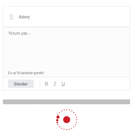
arada: YaÅayan efsane
En az 10 karakter gerekli
Gönder