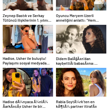
Zeynep Bastık ve Serkay
Oyuncu Meryem Uzerli
Tütüncü ilişkilerinin 1. yılını
anneliğini anlattı: “Hem
kutladı
disiplinli hem rahatım”
Hadise, Usher ile buluştu!
Didem BalÃ§Ä±n’dan
Paylaşımı sosyal medyada
kaybettiÄi babasÄ±na:
gündem oldu
GidiÅler hep Ã§ok erken
Hadise dÃ¼nyaca Ã¼nlÃ¼
Rabia SoytÃ¼rk’ten en
ÅarkÄ±cÄ± Usher ile bir
kÃ¶tÃ¼ partner itirafÄ±