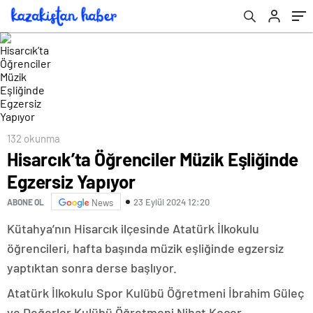
132 okunma
Hisarcık’ta Öğrenciler Müzik Eşliğinde
Egzersiz Yapıyor
23 Eylül 2024 12:20
ABONE OL
News
Kütahya’nın Hisarcık ilçesinde Atatürk İlkokulu
öğrencileri, hafta başında müzik eşliğinde egzersiz
yaptıktan sonra derse başlıyor.
Atatürk İlkokulu Spor Kulübü Öğretmeni İbrahim Güleç
ve Değerler Kulübü Öğretmeni Nihat Koçer