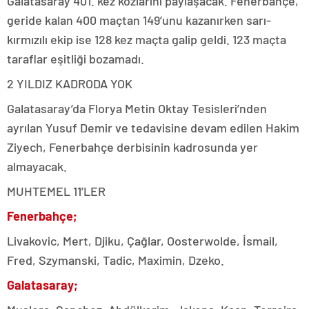
Galatasaray 401. kez kozlarını paylaşacak. Fenerbahçe,
geride kalan 400 maçtan 149’unu kazanırken sarı-
kırmızılı ekip ise 128 kez maçta galip geldi. 123 maçta
taraflar eşitliği bozamadı.
2 YILDIZ KADRODA YOK
Galatasaray’da Florya Metin Oktay Tesisleri’nden
ayrılan Yusuf Demir ve tedavisine devam edilen Hakim
Ziyech, Fenerbahçe derbisinin kadrosunda yer
almayacak.
MUHTEMEL 11’LER
Fenerbahçe;
Livakovic, Mert, Djiku, Çağlar, Oosterwolde, İsmail,
Fred, Szymanski, Tadic, Maximin, Dzeko.
Galatasaray;