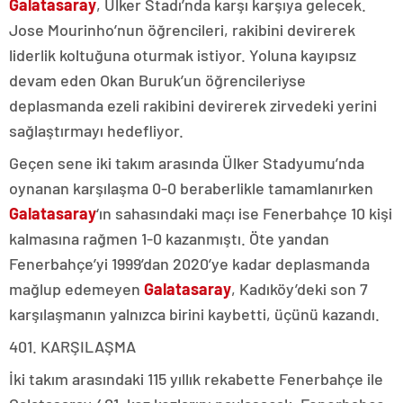
Galatasaray
, Ülker Stadı’nda karşı karşıya gelecek.
Jose Mourinho’nun öğrencileri, rakibini devirerek
liderlik koltuğuna oturmak istiyor. Yoluna kayıpsız
devam eden Okan Buruk’un öğrencileriyse
deplasmanda ezeli rakibini devirerek zirvedeki yerini
sağlaştırmayı hedefliyor.
Geçen sene iki takım arasında Ülker Stadyumu’nda
oynanan karşılaşma 0-0 beraberlikle tamamlanırken
Galatasaray
‘ın sahasındaki maçı ise Fenerbahçe 10 kişi
kalmasına rağmen 1-0 kazanmıştı. Öte yandan
Fenerbahçe’yi 1999’dan 2020’ye kadar deplasmanda
mağlup edemeyen
Galatasaray
, Kadıköy’deki son 7
karşılaşmanın yalnızca birini kaybetti, üçünü kazandı.
401. KARŞILAŞMA
İki takım arasındaki 115 yıllık rekabette Fenerbahçe ile