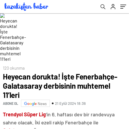
120 okunma
Heyecan dorukta! İşte Fenerbahçe-
Galatasaray derbisinin muhtemel
11’leri
21 Eylül 2024 18:36
ABONE OL
News
Trendyol Süper Lig
‘in 6. haftası dev bir randevuya
sahne olacak. İki ezeli rakip Fenerbahçe ile