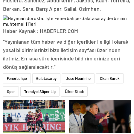
Muslera, Sanchez, Abdülkerim, Jakops, Kaan, Torreira,
Berkan, Sara, Barış Alper, Sallai, Osimhen.
Haber Kaynak : HABERLER.COM
“Yayınlanan tüm haber ve diğer içerikler ile ilgili olarak
yasal bildirimlerinizi bize iletişim sayfası üzerinden
iletiniz. En kısa süre içerisinde bildirimlerinize geri
dönüş sağlanılacaktır.”
Fenerbahçe
Galatasaray
Jose Mourinho
Okan Buruk
Spor
Trendyol Süper Lig
Ülker Stadı