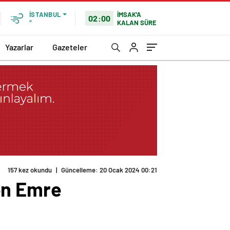
İMSAK'A
İSTANBUL
02:00
KALAN SÜRE
°
Yazarlar
Gazeteler
157 kez okundu
|
Güncelleme: 20 Ocak 2024 00:21
en Emre