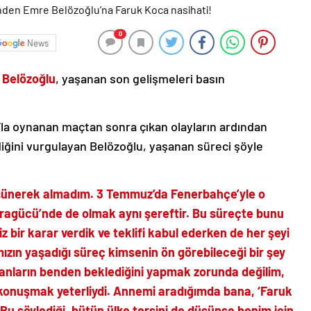
0
News
 Belözoğlu
, yaşanan son gelişmeleri basın
la oynanan maçtan sonra çıkan olayların ardından
ini vurgulayan Belözoğlu, yaşanan süreci şöyle
üşünerek almadım. 3 Temmuz’da Fenerbahçe’yle o
ragücü’nde de olmak aynı şereftir. Bu süreçte bunu
z bir karar verdik ve teklifi kabul ederken de her şeyi
mızın yaşadığı süreç kimsenin ön görebileceği bir şey
nsanların benden beklediğini yapmak zorunda değilim,
 konuşmak yeterliydi. Annemi aradığımda bana, ‘Faruk
Bu söylediği, bütün ülke tersini de düşünse benim için