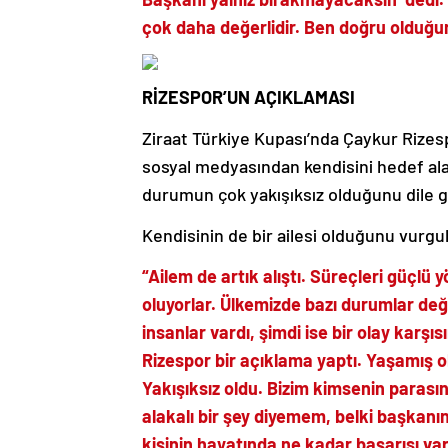
çok daha değerlidir. Ben doğru olduğu
RİZESPOR’UN AÇIKLAMASI
Ziraat Türkiye Kupası’nda Çaykur Rizes
sosyal medyasından kendisini hedef ala
durumun çok yakışıksız olduğunu dile ge
Kendisinin de bir ailesi olduğunu vurgu
“Ailem de artık alıştı. Süreçleri güçlü
oluyorlar. Ülkemizde bazı durumlar deği
insanlar vardı, şimdi ise bir olay karşı
Rizespor bir açıklama yaptı. Yaşamış o
Yakışıksız oldu. Bizim kimsenin parası
alakalı bir şey diyemem, belki başkanı
kişinin hayatında ne kadar başarısı va