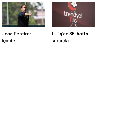
Joao Pereira:
1. Lig’de 35. hafta
İçinde
sonuçları
bulunduğumuz
durumu herkesin
anlaması gerek