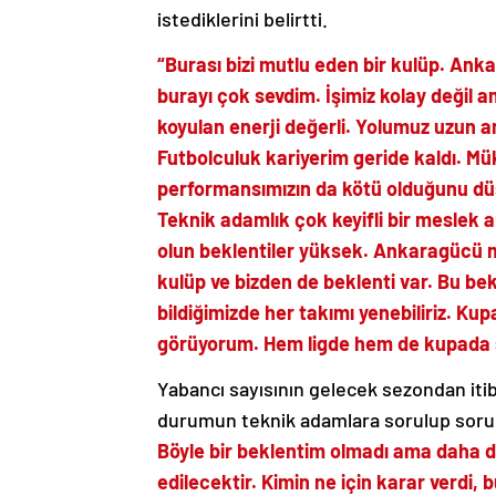
istediklerini belirtti.
“Burası bizi mutlu eden bir kulüp. Ank
burayı çok sevdim. İşimiz kolay değil 
koyulan enerji değerli. Yolumuz uzun am
Futbolculuk kariyerim geride kaldı. Mü
performansımızın da kötü olduğunu dü
Teknik adamlık çok keyifli bir meslek 
olun beklentiler yüksek. Ankaragücü mir
kulüp ve bizden de beklenti var. Bu bek
bildiğimizde her takımı yenebiliriz. K
görüyorum. Hem ligde hem de kupada s
Yabancı sayısının gelecek sezondan it
durumun teknik adamlara sorulup sorulma
Böyle bir beklentim olmadı ama daha do
edilecektir. Kimin ne için karar verdi, b