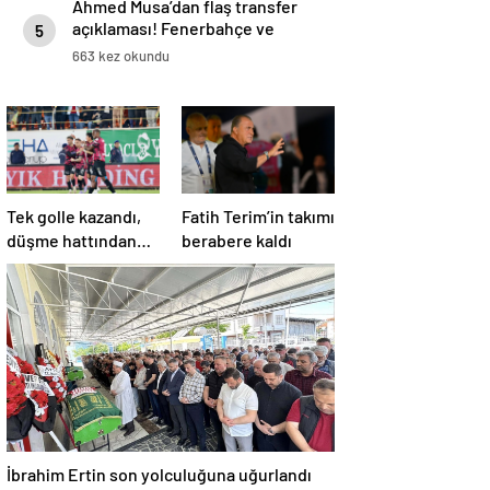
Ahmed Musa’dan flaş transfer
açıklaması! Fenerbahçe ve
5
Galatasaray…
663 kez okundu
Tek golle kazandı,
Fatih Terim’in takımı
düşme hattından
berabere kaldı
çıktı
İbrahim Ertin son yolculuğuna uğurlandı