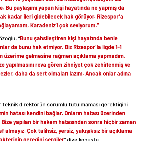
de. Bu paylaşımı yapan kişi hayatında ne yapmış da
k kadar ileri gidebilecek hak görüyor. Rizespor’a
bağlayamam, Karadeniz’i çok seviyorum.”
özoğlu, “
Bunu şahsileştiren kişi hayatında benle
nlar da bunu hak etmiyor. Biz Rizespor’la ligde 1-1
nin üzerime gelmesine rağmen açıklama yapmadım.
bize yapılmasını reva gören zihniyet çok zehirlenmiş ve
ezler, daha da sert olmaları lazım. Ancak onlar adına
r teknik direktörün sorumlu tutulmaması gerektiğini
in hatası kendini bağlar. Onların hatası üzerinden
. Bize yapılan bir hakem hatasından sonra hiçbir zaman
 almayız. Çok talihsiz, yersiz, yakışıksız bir açıklama
kterinin gereğini sergiler
” diye konuştu.