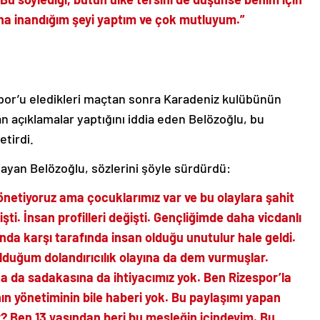
na inandığım şeyi yaptım ve çok mutluyum.”
por’u eledikleri maçtan sonra Karadeniz kulübünün
n açıklamalar yaptığını iddia eden Belözoğlu, bu
tirdi.
layan Belözoğlu, sözlerini şöyle sürdürdü:
 yönetiyoruz ama çocuklarımız var ve bu olaylara şahit
şti. İnsan profilleri değişti. Gençliğimde daha vicdanlı
sında karşı tarafında insan olduğu unutulur hale geldi.
lduğum dolandırıcılık olayına da dem vurmuşlar.
na da sadakasına da ihtiyacımız yok. Ben Rizespor’la
nın yönetiminin bile haberi yok. Bu paylaşımı yapan
r? Ben 13 yaşından beri bu mesleğin içindeyim. Bu