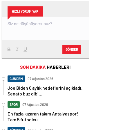
HIZLI YORUM YAP
GÖNDER
SON DAKİKA
HABERLERİ
GÜNDEM
07 Ağustos 2026
Joe Biden 6 aylık hedeflerini açıkladı.
Senato buz gibi…
SPOR
07 Ağustos 2026
En fazla kızaran takım Antalyaspor!
Tam 5 futbolcu….