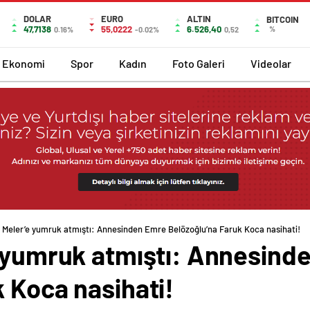
DOLAR
EURO
ALTIN
BITCOIN
47,7138
55,0222
6.526,40
%
0.16%
-0.02%
0,52
Ekonomi
Spor
Kadın
Foto Galeri
Videolar
t Meler’e yumruk atmıştı: Annesinden Emre Belözoğlu’na Faruk Koca nasihati!
e yumruk atmıştı: Annesind
 Koca nasihati!