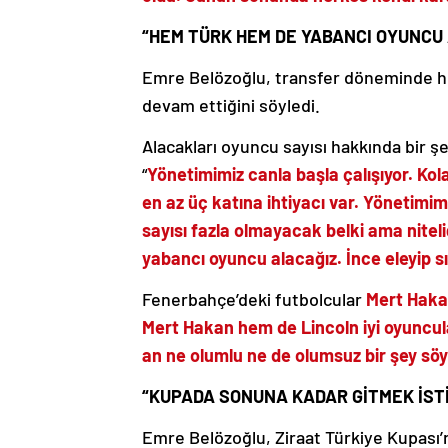
“HEM TÜRK HEM DE YABANCI OYUNCU
Emre Belözoğlu, transfer döneminde he
devam ettiğini söyledi.
Alacakları oyuncu sayısı hakkında bir 
“
Yönetimimiz canla başla çalışıyor. Kola
en az üç katına ihtiyacı var. Yönetimi
sayısı fazla olmayacak belki ama nitel
yabancı oyuncu alacağız. İnce eleyip 
Fenerbahçe’deki futbolcular
Mert Hak
Mert Hakan hem de Lincoln iyi oyuncula
an ne olumlu ne de olumsuz bir şey s
“KUPADA SONUNA KADAR GİTMEK İST
Emre Belözoğlu, Ziraat Türkiye Kupası’n