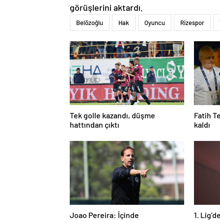
görüşlerini aktardı.
Belözoğlu
Hak
Oyuncu
Rizespor
Tek golle kazandı, düşme
Fatih T
hattından çıktı
kaldı
Joao Pereira: İçinde
1. Lig’d