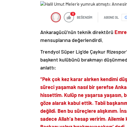
0
BEĞENDİM
ABONE OL
Ankaragücü’nün teknik direktörü
Emre
mensuplarına değerlendirdi.
Trendyol Süper Lig’de Çaykur Rizespor’
başkent kulübünü bırakmayı düşünmediğ
anlattı:
“Pek çok kez karar alırken kendimi d
süreci yaşamak nasıl bir şerefse Anka
hissettim. Kulüp ne yaşarsa yaşasın, bi
göze alarak kabul ettik. Tabii başkanı
değildi. Ben bu süreçlere alışkınım. İ
sadece Allah’a hesap veririm. Ailemle
Başkanı yalnız bırakmayacaksın’ dedi. 