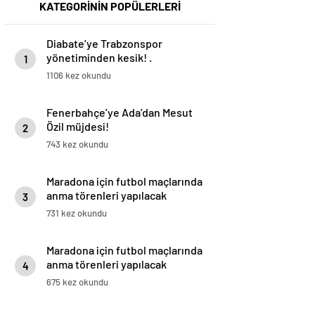
KATEGORİNİN POPÜLERLERİ
Diabate’ye Trabzonspor
yönetiminden kesik! .
1
1106 kez okundu
Fenerbahçe’ye Ada’dan Mesut
Özil müjdesi!
2
743 kez okundu
Maradona için futbol maçlarında
anma törenleri yapılacak
3
731 kez okundu
Maradona için futbol maçlarında
anma törenleri yapılacak
4
675 kez okundu