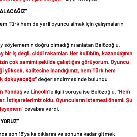
 ALACAĞIZ”
m Türk hem de yerli oyuncu almak için çalışmaların
şey söylememin doğru olmadığını anlatan Belözoğlu,
y bir iş değil, ciddi rakamlar. Her kulübün, kazandığının
mizin çok samimi şekilde çalıştığını görüyorum. Oyuncu
iği yüksek, kalitesine inandığımız, hem Türk hem
sık dokuyacağız
” değerlendirmesinde bulundu.
an Yandaş
ve
Lincoln
’le ilgili soruya ise Belözoğlu, “
Hem
r. İstişarelerimiz oldu. Oyuncuların istemesi önemi. Şu
öyleyemem
” cevabını verdi.
İYORUZ”
da son 16’ya kaldıklarını ve sonuna kadar gitmek