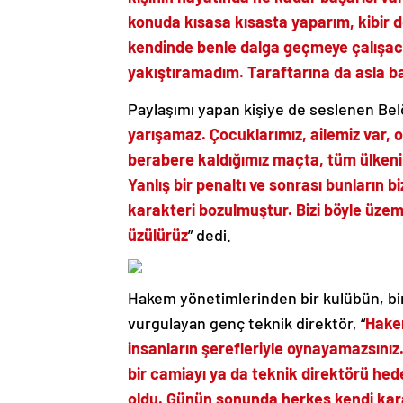
konuda kısasa kısasta yaparım, kibir 
kendinde benle dalga geçmeye çalışaca
yakıştıramadım. Taraftarına da asla 
Paylaşımı yapan kişiye de seslenen Bel
yarışamaz. Çocuklarımız, ailemiz var, o
berabere kaldığımız maçta, tüm ülke
Yanlış bir penaltı ve sonrası bunların 
karakteri bozulmuştur. Bizi böyle üzem
üzülürüz
” dedi.
Hakem yönetimlerinden bir kulübün, bi
vurgulayan genç teknik direktör, “
Hakem
insanların şerefleriyle oynayamazsınız
bir camiayı ya da teknik direktörü hedef
oldu. Günün sonunda herkes kendi kara