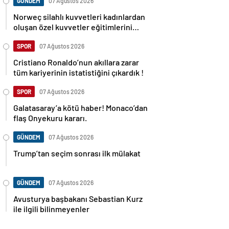
GÜNDEM
07 Ağustos 2026
Norweç silahlı kuvvetleri kadınlardan
oluşan özel kuvvetler eğitimlerini
başlattı.
SPOR
07 Ağustos 2026
Cristiano Ronaldo’nun akıllara zarar
tüm kariyerinin istatistiğini çıkardık !
SPOR
07 Ağustos 2026
Galatasaray’a kötü haber! Monaco’dan
flaş Onyekuru kararı.
GÜNDEM
07 Ağustos 2026
Trump’tan seçim sonrası ilk mülakat
GÜNDEM
07 Ağustos 2026
Avusturya başbakanı Sebastian Kurz
ile ilgili bilinmeyenler