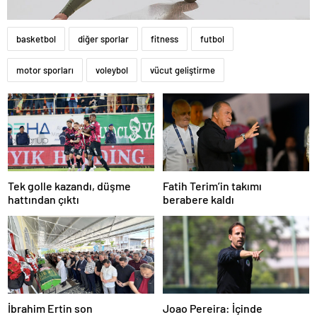
basketbol
diğer sporlar
fitness
futbol
motor sporları
voleybol
vücut geliştirme
Tek golle kazandı, düşme
Fatih Terim’in takımı
hattından çıktı
berabere kaldı
İbrahim Ertin son
Joao Pereira: İçinde