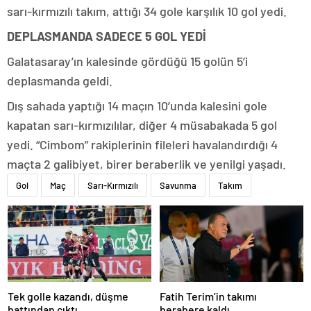
sarı-kırmızılı takım, attığı 34 gole karşılık 10 gol yedi.
DEPLASMANDA SADECE 5 GOL YEDİ
Galatasaray’ın kalesinde gördüğü 15 golün 5’i
deplasmanda geldi.
Dış sahada yaptığı 14 maçın 10’unda kalesini gole
kapatan sarı-kırmızılılar, diğer 4 müsabakada 5 gol
yedi. “Cimbom” rakiplerinin fileleri havalandırdığı 4
maçta 2 galibiyet, birer beraberlik ve yenilgi yaşadı.
Gol
Maç
Sarı-Kırmızılı
Savunma
Takım
Tek golle kazandı, düşme
Fatih Terim’in takımı
hattından çıktı
berabere kaldı