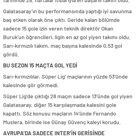
tarihinde 28. haftalar itibarıyla en başarılı takım oldu.
Galatasaray’ın bu performansında yaptığı iyi savunma
baş etken olarak öne çıktı. Geride kalan bölümde
sadece 15 gole izin veren teknik direktör Okan
Buruk’un öğrencileri, ligin en az gol yiyen takımı oldu.
Sarı-kırmızılı takım, maç başına kalesinde 0,53 gol
gördü.
BU SEZON 15 MAÇTA GOL YEDİ
Sarı-kırmızılılar, Süper Lig’ maçlarının yüzde 53’ünde
kalesinde gör görmedi.
Süper Lig’de çıktığı 28 maçın sadece 13’ünde gol yiyen
Galatasaray, diğer 15 karşılaşmada kalesini gole
kapattı. Söz konusu maçların 14’ünde Fernando
Muslera, birinde ise Günay Güvenç kaleyi korudu.
AVRUPA’DA SADECE INTER’İN GERİSİNDE