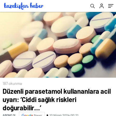
187 okunma
Düzenli parasetamol kullananlara acil
uyarı: ‘Ciddi sağlık riskleri
doğurabilir…’
10 Nisan 2024 00:21
ABONE OL
News