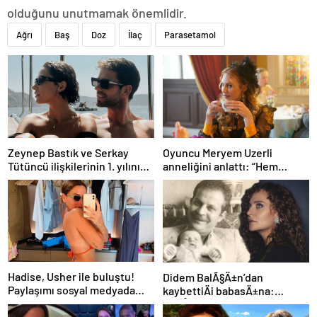
olduğunu unutmamak önemlidir.
Ağrı
Baş
Doz
İlaç
Parasetamol
Zeynep Bastık ve Serkay
Oyuncu Meryem Uzerli
Tütüncü ilişkilerinin 1. yılını
anneliğini anlattı: “Hem
kutladı
disiplinli hem rahatım”
Hadise, Usher ile buluştu!
Didem BalÃ§Ä±n’dan
Paylaşımı sosyal medyada
kaybettiÄi babasÄ±na:
gündem oldu
GidiÅler hep Ã§ok erken