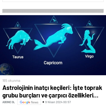
165 okunma
Astrolojinin inatçı keçileri: İşte toprak
grubu burçları ve çarpıcı özellikleri…
9 Nisan 2024 00:57
ABONE OL
News