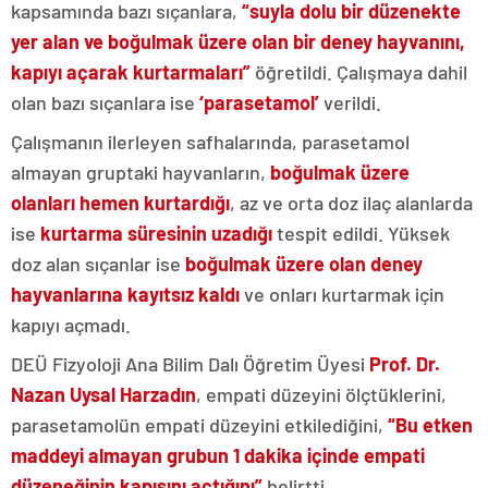
kapsamında bazı sıçanlara,
“suyla dolu bir düzenekte
yer alan ve boğulmak üzere olan bir deney hayvanını,
kapıyı açarak kurtarmaları”
öğretildi. Çalışmaya dahil
olan bazı sıçanlara ise
‘parasetamol’
verildi.
Çalışmanın ilerleyen safhalarında, parasetamol
almayan gruptaki hayvanların,
boğulmak üzere
olanları hemen kurtardığı
, az ve orta doz ilaç alanlarda
ise
kurtarma süresinin uzadığı
tespit edildi. Yüksek
doz alan sıçanlar ise
boğulmak üzere olan deney
hayvanlarına kayıtsız kaldı
ve onları kurtarmak için
kapıyı açmadı.
DEÜ Fizyoloji Ana Bilim Dalı Öğretim Üyesi
Prof. Dr.
Nazan Uysal Harzadın
, empati düzeyini ölçtüklerini,
parasetamolün empati düzeyini etkilediğini,
“Bu etken
maddeyi almayan grubun 1 dakika içinde empati
düzeneğinin kapısını açtığını”
belirtti.