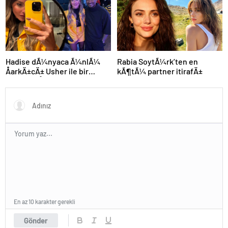
Hadise dÃ¼nyaca Ã¼nlÃ¼
Rabia SoytÃ¼rk’ten en
ÅarkÄ±cÄ± Usher ile bir
kÃ¶tÃ¼ partner itirafÄ±
arada: YaÅayan efsane
En az 10 karakter gerekli
Gönder