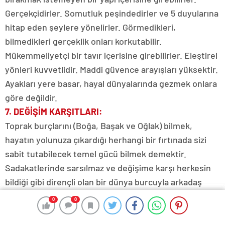
Gerçekçidirler. Somutluk peşindedirler ve 5 duyularına
hitap eden şeylere yönelirler. Görmedikleri,
bilmedikleri gerçeklik onları korkutabilir.
Mükemmeliyetçi bir tavır içerisine girebilirler. Eleştirel
yönleri kuvvetlidir. Maddi güvence arayışları yüksektir.
Ayakları yere basar, hayal dünyalarında gezmek onlara
göre değildir.
7. DEĞİŞİM KARŞITLARI:
Toprak burçlarını (Boğa, Başak ve Oğlak) bilmek,
hayatın yolunuza çıkardığı herhangi bir fırtınada sizi
sabit tutabilecek temel gücü bilmek demektir.
Sadakatlerinde sarsılmaz ve değişime karşı herkesin
bildiği gibi dirençli olan bir dünya burcuyla arkadaş
olmak, ömür boyu onun içinde olduğunuz anlamına
0
0
0
0
gelir, her zaman arkanızda olacaklardır.