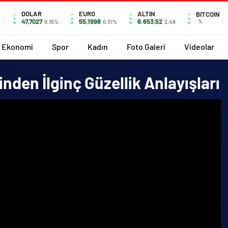
DOLAR
EURO
ALTIN
BITCOIN
47,7027
55,1998
6.653,52
%
0.15%
0.31%
2,48
Ekonomi
Spor
Kadın
Foto Galeri
Videolar
inden İlginç Güzellik Anlayışları