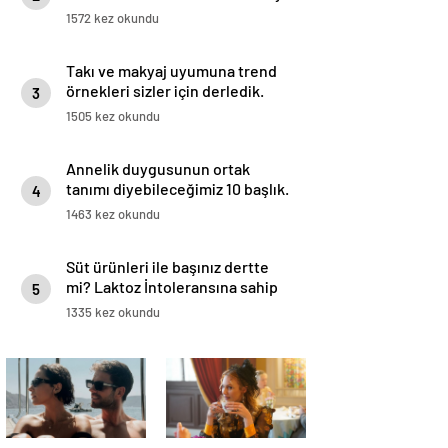
1572 kez okundu
Takı ve makyaj uyumuna trend
örnekleri sizler için derledik.
3
1505 kez okundu
Annelik duygusunun ortak
tanımı diyebileceğimiz 10 başlık.
4
1463 kez okundu
Süt ürünleri ile başınız dertte
mi? Laktoz İntoleransına sahip
5
olabilirsiniz!
1335 kez okundu