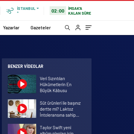
İMSAK'A
İSTANBUL
02:00
KALAN SÜRE
°
Yazarlar
Gazeteler
BENZER VIDEOLAR
Veri Sızıntıları
Hükümetlerin En
Büyük Kâbusu
Süt ürünleri ile başınız
dertte mi? Laktoz
İntoleransına sahip
olabilirsiniz!
Taylor Swift yeni
albüm planları için