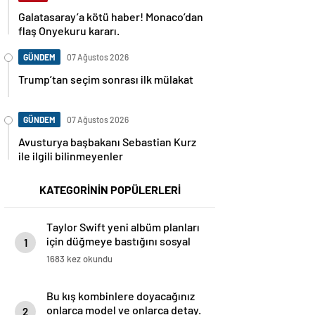
Galatasaray’a kötü haber! Monaco’dan
flaş Onyekuru kararı.
GÜNDEM
07 Ağustos 2026
Trump’tan seçim sonrası ilk mülakat
GÜNDEM
07 Ağustos 2026
Avusturya başbakanı Sebastian Kurz
ile ilgili bilinmeyenler
KATEGORİNİN POPÜLERLERİ
Taylor Swift yeni albüm planları
için düğmeye bastığını sosyal
1
medyadan duyurdu!
1683 kez okundu
Bu kış kombinlere doyacağınız
onlarca model ve onlarca detay.
2