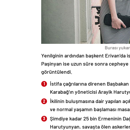
Burası yukarı
Yenilginin ardından başkent Erivan’da i
Paşinyan ise uzun süre sonra cepheye s
görüntülendi.
İstifa çağrılarına direnen Başbakan
Karabağ’ın yöneticisi Arayik Haruty
İkilinin buluşmasına dair yapılan a
ve normal yaşamın başlaması masaya
Şimdiye kadar 25 bin Ermeninin Dağ
Harutyunyan, savaşta ölen askerleri