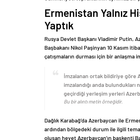
Ermenistan Yalnız H
Yaptık
Rusya Devlet Başkanı Vladimir Putin, 
Başbakanı Nikol Paşinyan 10 Kasım itib
çatışmaların durması için bir anlaşma i
İmzalanan ortak bildiriye göre
imzalandığı anda bulundukları n
geçirdiği yerleşim yerleri Aze
Bu bir alıntı metin örneğidir.
Dağlık Karabağ’da Azerbaycan ile Erme
ardından bölgedeki durum ile ilgili t
oluşan heyet Azerbaycan’ın başkenti B