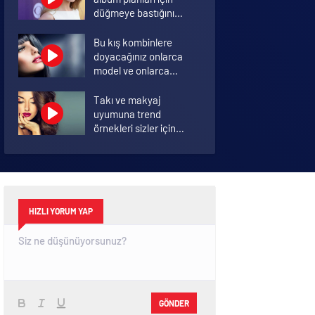
düğmeye bastığını
sosyal medyadan
duyurdu!
Bu kış kombinlere
doyacağınız onlarca
model ve onlarca
detay.
Takı ve makyaj
uyumuna trend
örnekleri sizler için
derledik.
Annelik duygusunun
ortak tanımı
diyebileceğimiz 10
başlık.
HIZLI YORUM YAP
GÖNDER