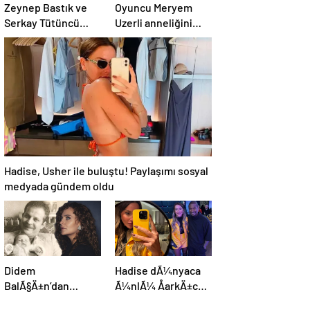
Zeynep Bastık ve
Oyuncu Meryem
Serkay Tütüncü
Uzerli anneliğini
ilişkilerinin 1. yılını
anlattı: “Hem
kutladı
disiplinli hem
rahatım”
Hadise, Usher ile buluştu! Paylaşımı sosyal
medyada gündem oldu
Didem
Hadise dÃ¼nyaca
BalÃ§Ä±n’dan
Ã¼nlÃ¼ ÅarkÄ±cÄ±
kaybettiÄi
Usher ile bir arada: