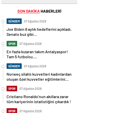
SON DAKİKA
HABERLERİ
GÜNDEM
07 Ağustos 2026
Joe Biden 6 aylık hedeflerini açıkladı.
Senato buz gibi…
SPOR
07 Ağustos 2026
En fazla kızaran takım Antalyaspor!
Tam 5 futbolcu….
GÜNDEM
07 Ağustos 2026
Norweç silahlı kuvvetleri kadınlardan
oluşan özel kuvvetler eğitimlerini
başlattı.
SPOR
07 Ağustos 2026
Cristiano Ronaldo’nun akıllara zarar
tüm kariyerinin istatistiğini çıkardık !
SPOR
07 Ağustos 2026