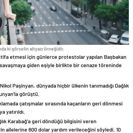
da ki görselin altyazı örneğidir.
stifa etmesi için günlerce protestolar yapılan Başbakan
avaşmaya giden eşiyle birlikte bir cenaze töreninde
 Nikol Paşinyan, dünyada hiçbir ülkenin tanımadığı Dağlık
unyan’la görüştü.
çıklamada çatışmalar sırasında kaçanların geri dönmesi
 yatırıldı.
lık Karabağ’a geri döndüğü bilgisini veren
n ailelerine 600 dolar yardım verileceğini söyledi. 10