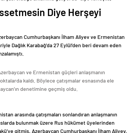
issetmesin Diye Herşeyi
Azerbaycan Cumhurbaşkanı İlham Aliyev ve Ermenistan
ariyle Dağlık Karabağ’da 27 Eylül’den beri devam eden
mzalamıştı.
 Azerbaycan ve Ermenistan güçleri anlaşmanın
oktalarda kaldı. Böylece çatışmalar esnasında ele
rbaycan’ın denetimine geçmiş oldu.
nistan arasında çatışmaları sonlandıran anlaşmanın
emaslarda bulunmak üzere Rus hükümet üyelerinden
akü’ye gitmiş, Azerbaycan Cumhurbaşkanı İlham Aliyev,