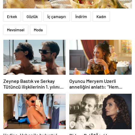
Erkek
Gözlük
İç çamaşırı
İndirim
Kadın
Mevsimsel
Moda
Zeynep Bastık ve Serkay
Oyuncu Meryem Uzerli
Tütüncü ilişkilerinin 1. yılını
anneliğini anlattı: “Hem
kutladı
disiplinli hem rahatım”