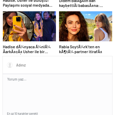
Hadise, Usher ile buluştu!
Didem BalÃ§Ä±n’dan
Paylaşımı sosyal medyada
kaybettiÄi babasÄ±na:
gündem oldu
GidiÅler hep Ã§ok erken
Hadise dÃ¼nyaca Ã¼nlÃ¼
Rabia SoytÃ¼rk’ten en
ÅarkÄ±cÄ± Usher ile bir
kÃ¶tÃ¼ partner itirafÄ±
arada: YaÅayan efsane
En az 10 karakter gerekli