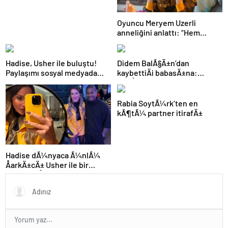
Oyuncu Meryem Uzerli
anneliğini anlattı: “Hem
disiplinli hem rahatım”
Hadise, Usher ile buluştu!
Didem BalÃ§Ä±n’dan
Paylaşımı sosyal medyada
kaybettiÄi babasÄ±na:
gündem oldu
GidiÅler hep Ã§ok erken
Rabia SoytÃ¼rk’ten en
kÃ¶tÃ¼ partner itirafÄ±
Hadise dÃ¼nyaca Ã¼nlÃ¼
ÅarkÄ±cÄ± Usher ile bir
arada: YaÅayan efsane