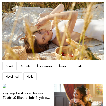
Erkek
Gözlük
İç çamaşırı
İndirim
Kadın
Mevsimsel
Moda
Zeynep Bastık ve Serkay
Tütüncü ilişkilerinin 1. yılını
kutladı