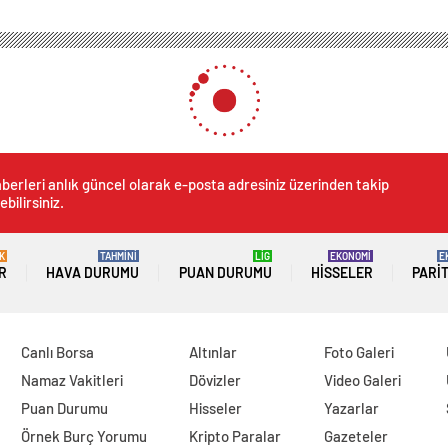
berleri anlık güncel olarak e-posta adresiniz üzerinden takip
ebilirsiniz.
K
TAHMİNİ
LİG
EKONOMİ
E
R
HAVA DURUMU
PUAN DURUMU
HISSELER
PARI
Canlı Borsa
Altınlar
Foto Galeri
Namaz Vakitleri
Dövizler
Video Galeri
Puan Durumu
Hisseler
Yazarlar
Örnek Burç Yorumu
Kripto Paralar
Gazeteler