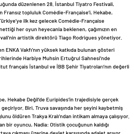
ğunda düzenlenen 28. İstanbul Tiyatro Festivali,
en Fransız topluluk Comédie-Française’i, Hekabe,
ürkiye’ye ilk kez gelecek Comédie-Française
ettiği her oyun heyecanla beklenen, çağımızın en
vali’nin artistik direktörü Tiago Rodrigues yönetiyor.
üren ENKA Vakfı’nın yüksek katkıda bulunan gösteri
rihlerinde Harbiye Muhsin Ertuğrul Sahnesi’nde
t français İstanbul ve İBB Şehir Tiyatroları’nın değerli
, Hekabe Değil’de Euripides’in trajedisiyle gerçek
e geçiriyor. Biri, Truva savaşında her şeyini kaybetmiş
lunu öldüren Trakya Kralı’ndan intikam almaya çalışıyor.
n bir oyuncu, Nadia: Otistik çocuğunun kaldığı
a çıkması üzerine devlet karşısında adalet arıyor.