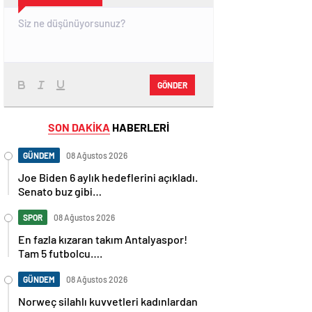
GÖNDER
SON DAKİKA
HABERLERİ
GÜNDEM
08 Ağustos 2026
Joe Biden 6 aylık hedeflerini açıkladı.
Senato buz gibi…
SPOR
08 Ağustos 2026
En fazla kızaran takım Antalyaspor!
Tam 5 futbolcu….
GÜNDEM
08 Ağustos 2026
Norweç silahlı kuvvetleri kadınlardan