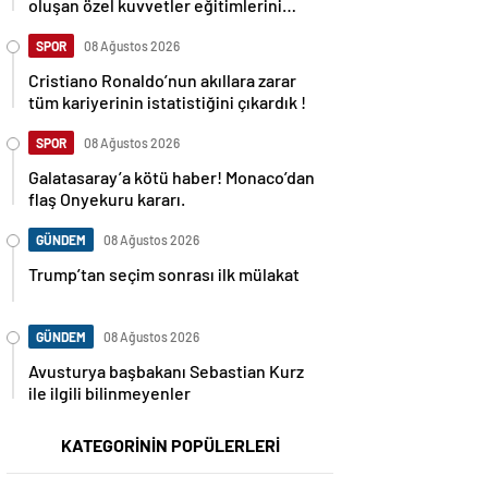
oluşan özel kuvvetler eğitimlerini
başlattı.
SPOR
08 Ağustos 2026
Cristiano Ronaldo’nun akıllara zarar
tüm kariyerinin istatistiğini çıkardık !
SPOR
08 Ağustos 2026
Galatasaray’a kötü haber! Monaco’dan
flaş Onyekuru kararı.
GÜNDEM
08 Ağustos 2026
Trump’tan seçim sonrası ilk mülakat
GÜNDEM
08 Ağustos 2026
Avusturya başbakanı Sebastian Kurz
ile ilgili bilinmeyenler
KATEGORİNİN POPÜLERLERİ