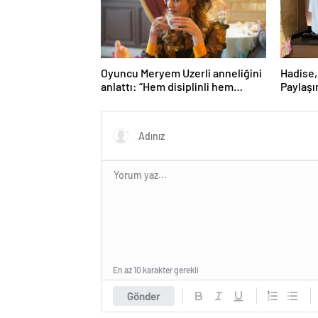
Oyuncu Meryem Uzerli anneliğini
Hadise,
anlattı: “Hem disiplinli hem
Paylaşı
rahatım”
gündem
En az 10 karakter gerekli
Gönder