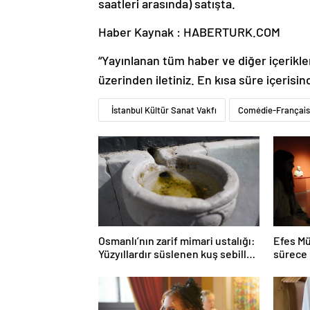
saatleri arasında) satışta.
Haber Kaynak : HABERTURK.COM
“Yayınlanan tüm haber ve diğer içerikler i
üzerinden iletiniz. En kısa süre içerisin
İstanbul Kültür Sanat Vakfı
Comédie-Françai
Osmanlı’nın zarif mimari ustalığı:
Efes Mü
Yüzyıllardır süslenen kuş sebilleri
sürece 
ve çanakları