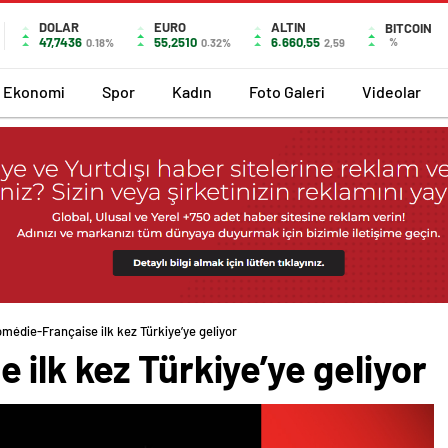
DOLAR
EURO
ALTIN
BITCOIN
47,7436
55,2510
6.660,55
%
0.18%
0.32%
2,59
Ekonomi
Spor
Kadın
Foto Galeri
Videolar
médie-Française ilk kez Türkiye’ye geliyor
ilk kez Türkiye’ye geliyor