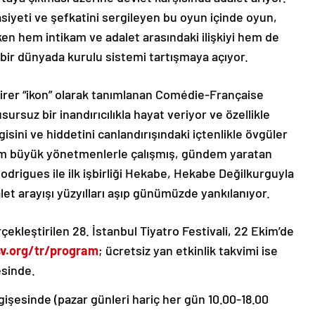
siyeti ve şefkatini sergileyen bu oyun içinde oyun,
en hem intikam ve adalet arasındaki ilişkiyi hem de
 bir dünyada kurulu sistemi tartışmaya açıyor.
i birer “ikon” olarak tanımlanan Comédie-Française
ursuz bir inandırıcılıkla hayat veriyor ve özellikle
sini ve hiddetini canlandırışındaki içtenlikle övgüler
 tüm büyük yönetmenlerle çalışmış, gündem yaratan
drigues ile ilk işbirliği Hekabe, Hekabe Değilkurguyla
let arayışı yüzyılları aşıp günümüzde yankılanıyor.
kleştirilen 28. İstanbul Tiyatro Festivali, 22 Ekim’de
ksv.org/tr/program
; ücretsiz yan etkinlik takvimi ise
sinde.
gişesinde (pazar günleri hariç her gün 10.00-18.00