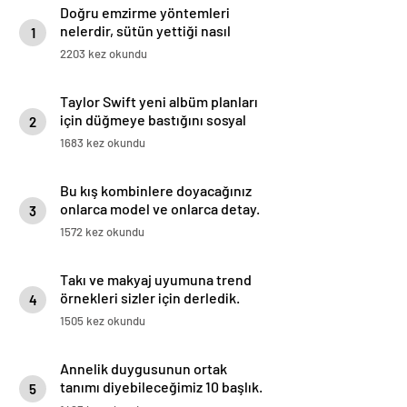
Doğru emzirme yöntemleri
nelerdir, sütün yettiği nasıl
1
anlaşılır?
2203 kez okundu
Taylor Swift yeni albüm planları
için düğmeye bastığını sosyal
2
medyadan duyurdu!
1683 kez okundu
Bu kış kombinlere doyacağınız
onlarca model ve onlarca detay.
3
1572 kez okundu
Takı ve makyaj uyumuna trend
örnekleri sizler için derledik.
4
1505 kez okundu
Annelik duygusunun ortak
tanımı diyebileceğimiz 10 başlık.
5