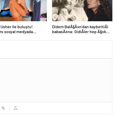
 Usher ile buluştu!
Didem BalÃ§Ä±n’dan kaybettiÄi
mı sosyal medyada
babasÄ±na: GidiÅler hep Ã§ok
 oldu
erken