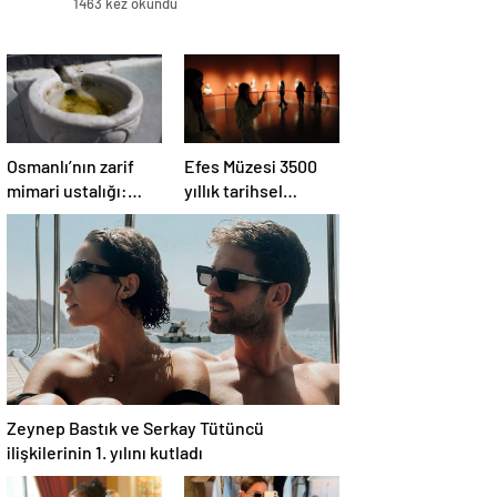
1463 kez okundu
Osmanlı’nın zarif
Efes Müzesi 3500
mimari ustalığı:
yıllık tarihsel
Yüzyıllardır
sürece ışık tutuyor
süslenen kuş
sebilleri ve
çanakları
Zeynep Bastık ve Serkay Tütüncü
ilişkilerinin 1. yılını kutladı