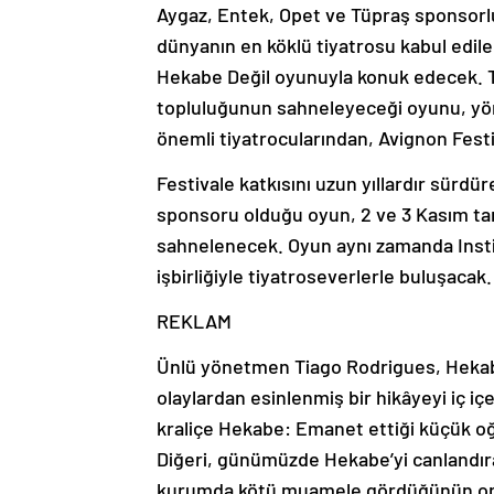
Aygaz, Entek, Opet ve Tüpraş sponsorlu
dünyanın en köklü tiyatrosu kabul edil
Hekabe Değil oyunuyla konuk edecek. T
topluluğunun sahneleyeceği oyunu, yön
önemli tiyatrocularından, Avignon Festi
Festivale katkısını uzun yıllardır sürd
sponsoru olduğu oyun, 2 ve 3 Kasım ta
sahnelenecek. Oyun aynı zamanda Institu
işbirliğiyle tiyatroseverlerle buluşacak.
REKLAM
Ünlü yönetmen Tiago Rodrigues, Hekabe
olaylardan esinlenmiş bir hikâyeyi iç iç
kraliçe Hekabe: Emanet ettiği küçük oğ
Diğeri, günümüzde Hekabe’yi canlandıra
kurumda kötü muamele gördüğünün ortay