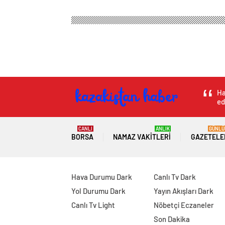
Ha
ed
CANLI
ANLIK
GÜNLÜ
BORSA
NAMAZ VAKITLERI
GAZETELE
Hava Durumu Dark
Canlı Tv Dark
Yol Durumu Dark
Yayın Akışları Dark
Canlı Tv Light
Nöbetçi Eczaneler
Son Dakika