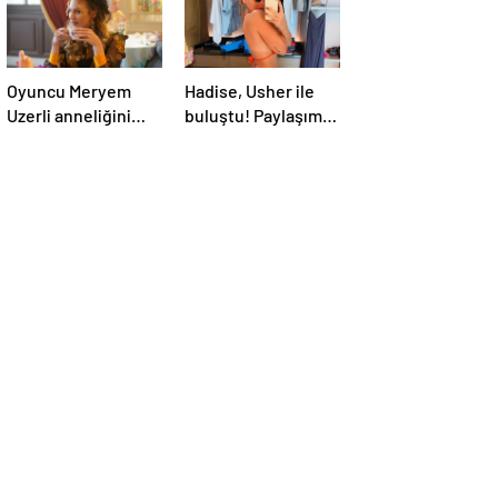
Oyuncu Meryem
Hadise, Usher ile
Uzerli anneliğini
buluştu! Paylaşımı
anlattı: “Hem
sosyal medyada
disiplinli hem
gündem oldu
rahatım”