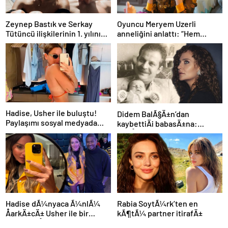
Zeynep Bastık ve Serkay
Oyuncu Meryem Uzerli
Tütüncü ilişkilerinin 1. yılını
anneliğini anlattı: “Hem
kutladı
disiplinli hem rahatım”
Hadise, Usher ile buluştu!
Didem BalÃ§Ä±n’dan
Paylaşımı sosyal medyada
kaybettiÄi babasÄ±na:
gündem oldu
GidiÅler hep Ã§ok erken
Hadise dÃ¼nyaca Ã¼nlÃ¼
Rabia SoytÃ¼rk’ten en
ÅarkÄ±cÄ± Usher ile bir
kÃ¶tÃ¼ partner itirafÄ±
arada: YaÅayan efsane