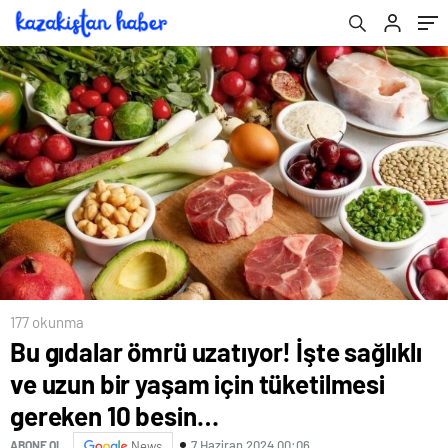
besin…
Pazartesi burç yorumları
177 okunma
Bu gıdalar ömrü uzatıyor! İşte sağlıklı
ve uzun bir yaşam için tüketilmesi
gereken 10 besin…
7 Haziran 2024 00:06
ABONE OL
News