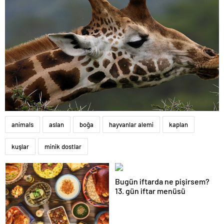
animals
aslan
boğa
hayvanlar alemi
kaplan
kuşlar
minik dostlar
Bugün iftarda ne pişirsem?
13. gün iftar menüsü