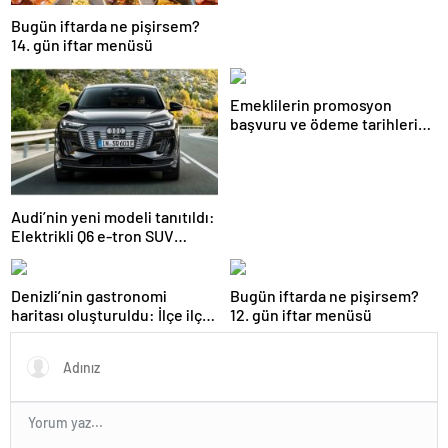
Bugün iftarda ne pişirsem?
14. gün iftar menüsü
Emeklilerin promosyon
başvuru ve ödeme tarihleri
belli oldu: Hangi banka
emekliye ne kadar
promosyon veriyor?
Audi’nin yeni modeli tanıtıldı:
Elektrikli Q6 e-tron SUV
yüzde 15 fiyat avantajı ile
geliyor…
Denizli’nin gastronomi
Bugün iftarda ne pişirsem?
haritası oluşturuldu: İlçe ilçe
12. gün iftar menüsü
lezzet haritasi