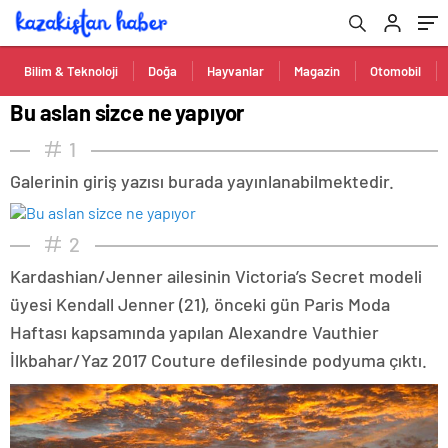
Bilim & Teknoloji
Doğa
Hayvanlar
Magazin
Otomobil
Bu aslan sizce ne yapıyor
1
Galerinin giriş yazısı burada yayınlanabilmektedir.
2
Kardashian/Jenner ailesinin Victoria’s Secret modeli
üyesi Kendall Jenner (21), önceki gün Paris Moda
Haftası kapsamında yapılan Alexandre Vauthier
İlkbahar/Yaz 2017 Couture defilesinde podyuma çıktı.