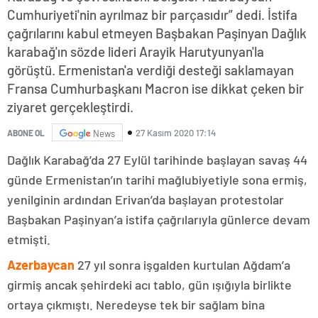
Cumhuriyeti'nin ayrılmaz bir parçasıdır” dedi. İstifa
çağrılarını kabul etmeyen Başbakan Paşinyan Dağlık
karabağ'ın sözde lideri Arayik Harutyunyan'la
görüştü. Ermenistan'a verdiği desteği saklamayan
Fransa Cumhurbaşkanı Macron ise dikkat çeken bir
ziyaret gerçekleştirdi.
27 Kasım 2020 17:14
ABONE OL
News
Dağlık Karabağ’da 27 Eylül tarihinde başlayan savaş 44
günde Ermenistan’ın tarihi mağlubiyetiyle sona ermiş,
yenilginin ardından Erivan’da başlayan protestolar
Başbakan Paşinyan’a istifa çağrılarıyla günlerce devam
etmişti.
Azerbaycan
27 yıl sonra işgalden kurtulan Ağdam’a
girmiş ancak şehirdeki acı tablo, gün ışığıyla birlikte
ortaya çıkmıştı. Neredeyse tek bir sağlam bina