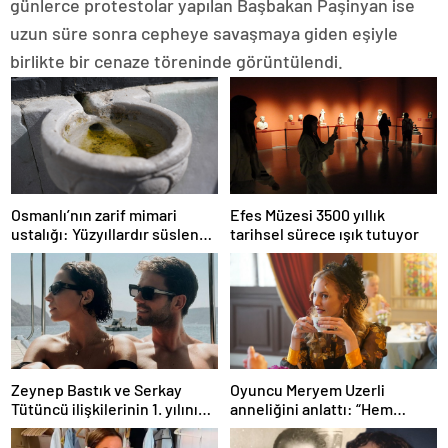
günlerce protestolar yapılan Başbakan Paşinyan ise
uzun süre sonra cepheye savaşmaya giden eşiyle
birlikte bir cenaze töreninde görüntülendi.
Osmanlı’nın zarif mimari
Efes Müzesi 3500 yıllık
ustalığı: Yüzyıllardır süslenen
tarihsel sürece ışık tutuyor
kuş sebilleri ve çanakları
Zeynep Bastık ve Serkay
Oyuncu Meryem Uzerli
Tütüncü ilişkilerinin 1. yılını
anneliğini anlattı: “Hem
kutladı
disiplinli hem rahatım”