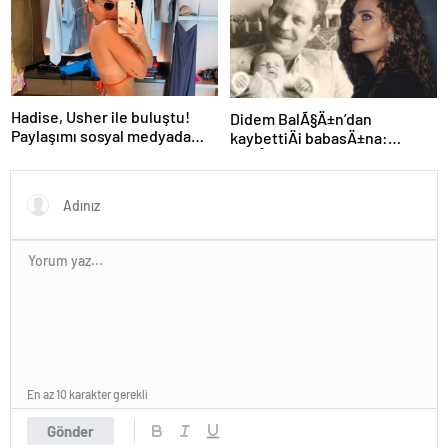
Hadise, Usher ile buluştu!
Didem BalÃ§Ä±n’dan
Paylaşımı sosyal medyada
kaybettiÄi babasÄ±na:
gündem oldu
GidiÅler hep Ã§ok erken
En az 10 karakter gerekli
Gönder