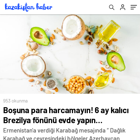
953 okunma
Boşuna para harcamayın! 6 ay kalıcı
Brezilya fönünü evde yapın…
Ermenistan'a verdiği Karabağ mesajında “ Dağlık
Karabağ ve çevresindeki bölgeler Azerbaycan