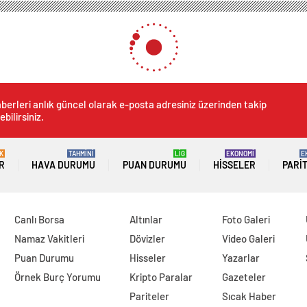
jinizi aşağı çekiyorsa dikkat! Toksik ilişki nedir? Toksik ilişki nasıl anlaşılır, düzel
iyorsa dikkat! Toksik ilişki 
elir mi?