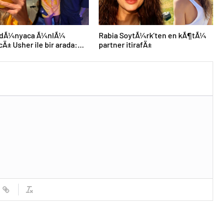
 dÃ¼nyaca Ã¼nlÃ¼
Rabia SoytÃ¼rk’ten en kÃ¶tÃ¼
cÄ± Usher ile bir arada:
partner itirafÄ±
n efsane