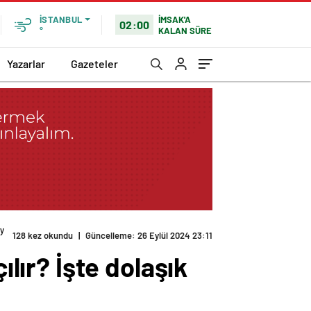
İMSAK'A
İSTANBUL
02:00
KALAN SÜRE
°
Yazarlar
Gazeteler
ay yöntemi!
ılır? İşte dolaşık