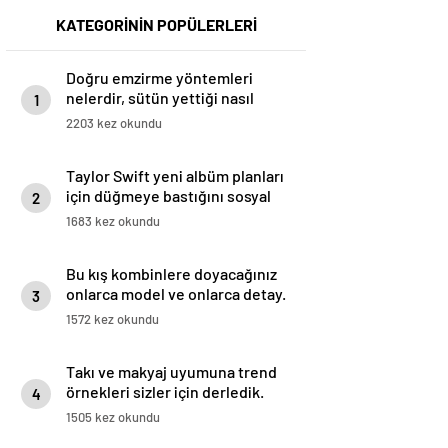
KATEGORİNİN POPÜLERLERİ
Doğru emzirme yöntemleri
nelerdir, sütün yettiği nasıl
1
anlaşılır?
2203 kez okundu
Taylor Swift yeni albüm planları
için düğmeye bastığını sosyal
2
medyadan duyurdu!
1683 kez okundu
Bu kış kombinlere doyacağınız
onlarca model ve onlarca detay.
3
1572 kez okundu
Takı ve makyaj uyumuna trend
örnekleri sizler için derledik.
4
1505 kez okundu