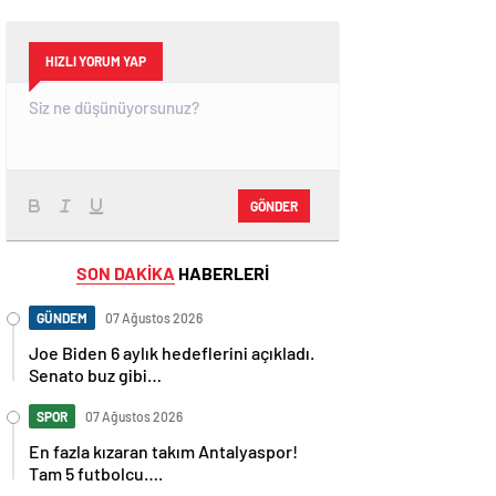
HIZLI YORUM YAP
GÖNDER
SON DAKİKA
HABERLERİ
GÜNDEM
07 Ağustos 2026
Joe Biden 6 aylık hedeflerini açıkladı.
Senato buz gibi…
SPOR
07 Ağustos 2026
En fazla kızaran takım Antalyaspor!
Tam 5 futbolcu….