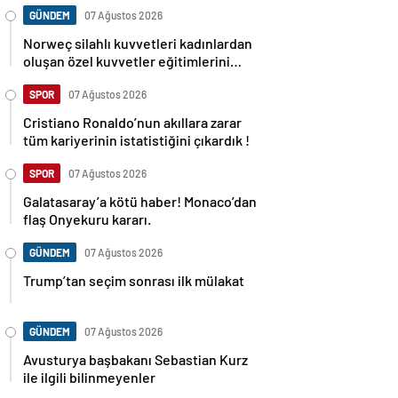
GÜNDEM
07 Ağustos 2026
Norweç silahlı kuvvetleri kadınlardan
oluşan özel kuvvetler eğitimlerini
başlattı.
SPOR
07 Ağustos 2026
Cristiano Ronaldo’nun akıllara zarar
tüm kariyerinin istatistiğini çıkardık !
SPOR
07 Ağustos 2026
Galatasaray’a kötü haber! Monaco’dan
flaş Onyekuru kararı.
GÜNDEM
07 Ağustos 2026
Trump’tan seçim sonrası ilk mülakat
GÜNDEM
07 Ağustos 2026
Avusturya başbakanı Sebastian Kurz
ile ilgili bilinmeyenler