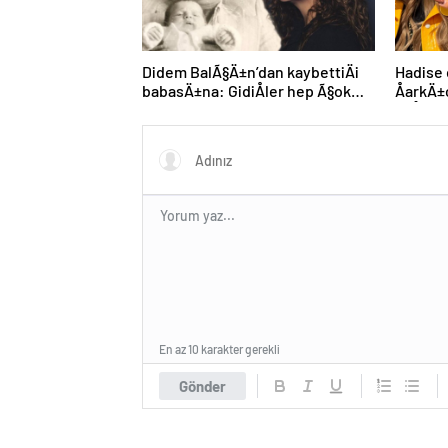
Didem BalÃ§Ä±n’dan kaybettiÄi
Hadise
babasÄ±na: GidiÅler hep Ã§ok
ÅarkÄ±
erken
YaÅaya
En az 10 karakter gerekli
Gönder