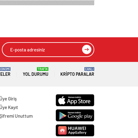
ir mi?
nedir? Toksik ilişki
HIZLI YORUM YAP
GÖNDER
SON DAKİKA
HABERLERİ
GÜNDEM
07 Ağustos 2026
Joe Biden 6 aylık hedeflerini açıkladı.