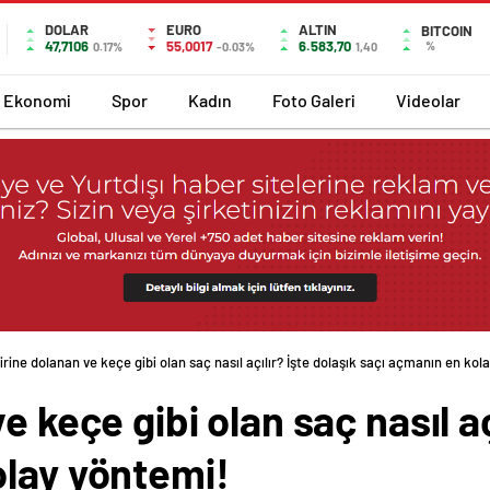
DOLAR
EURO
ALTIN
BITCOIN
47,7106
55,0017
6.583,70
%
0.17%
-0.03%
1,40
Ekonomi
Spor
Kadın
Foto Galeri
Videolar
irine dolanan ve keçe gibi olan saç nasıl açılır? İşte dolaşık saçı açmanın en kol
e keçe gibi olan saç nasıl aç
olay yöntemi!