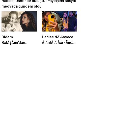
medyada gündem oldu
Didem
Hadise dÃ¼nyaca
BalÃ§Ä±n’dan
Ã¼nlÃ¼ ÅarkÄ±cÄ±
kaybettiÄi
Usher ile bir arada:
babasÄ±na:
YaÅayan efsane
GidiÅler hep Ã§ok
erken