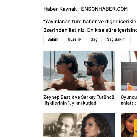
Haber Kaynak : ENSONHABER.COM
“Yayınlanan tüm haber ve diğer içerikler i
üzerinden iletiniz. En kısa süre içerisin
Bakım
Güzellik
Saç
Saç Bakımı
Zeynep Bastık ve Serkay Tütüncü
Oyuncu 
ilişkilerinin 1. yılını kutladı
anlattı
rahatım