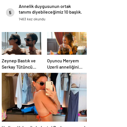
Annelik duygusunun ortak
tanımı diyebileceğimiz 10 başlık.
5
1463 kez okundu
Zeynep Bastık ve
Oyuncu Meryem
Serkay Tütüncü
Uzerli anneliğini
ilişkilerinin 1. yılını
anlattı: “Hem
kutladı
disiplinli hem
rahatım”
Hadise, Usher ile buluştu! Paylaşımı sosyal