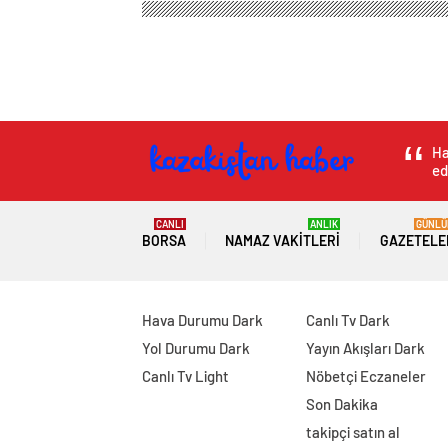
Kazakistan Haber
Magazin
Kadın Sağlığı
Ener
Enerjinizi aşağı çek
nasıl anlaşılır, düz