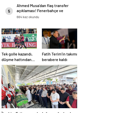
Ahmed Musa’dan flaş transfer
açıklaması! Fenerbahçe ve
5
Galatasaray…
664 kez okundu
Tek golle kazandı,
Fatih Terim’in takımı
düşme hattından
berabere kaldı
çıktı