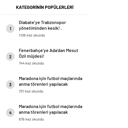
KATEGORİNİN POPÜLERLERİ
Diabate’ye Trabzonspor
yönetiminden kesik! .
1
1106 kez okundu
Fenerbahçe’ye Ada’dan Mesut
Özil müjdesi!
2
744 kez okundu
Maradona için futbol maçlarında
anma törenleri yapılacak
3
731 kez okundu
Maradona için futbol maçlarında
anma törenleri yapılacak
4
676 kez okundu