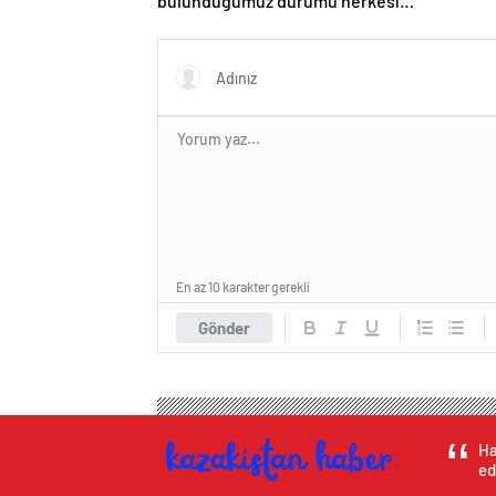
bulunduğumuz durumu herkesin
anlaması gerek
En az 10 karakter gerekli
Gönder
Ha
ed