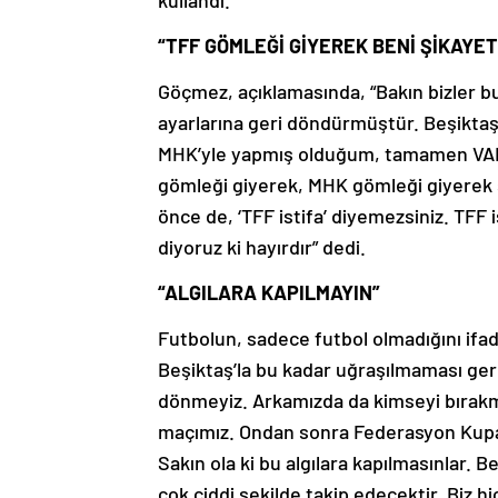
kullandı.
“TFF GÖMLEĞİ GİYEREK BENİ ŞİKAYET
Göçmez, açıklamasında, “Bakın bizler bu
ayarlarına geri döndürmüştür. Beşiktaş i
MHK’yle yapmış olduğum, tamamen VAR s
gömleği giyerek, MHK gömleği giyerek s
önce de, ‘TFF istifa’ diyemezsiniz. TFF i
diyoruz ki hayırdır” dedi.
“ALGILARA KAPILMAYIN”
Futbolun, sadece futbol olmadığını ifa
Beşiktaş’la bu kadar uğraşılmaması gere
dönmeyiz. Arkamızda da kimseyi bırakm
maçımız. Ondan sonra Federasyon Kupas
Sakın ola ki bu algılara kapılmasınlar. 
çok ciddi şekilde takip edecektir. Biz h