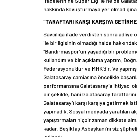
ifadelerin ne Süper Lig ile ne de Galat
hakkında kovuşturmaya yer olmadığına k
“TARAFTARI KARŞI KARŞIYA GETİRM
Savcılığa ifade verdikten sonra adliye
ile bir ilgisinin olmadığı halde hakkında
“Bandırmaspor’un yaşadığı bir problemd
kullandım ve bir açıklama yaptım. Doğru
Federasyonu’dur ve MHK’dir. Ve yapmı
Galatasaray camiasına öncelikle başarıl
performansına Galatasaray’a ihtiyacı o
bir şekilde, hani Galatasaray taraftarı
Galatasaray’ı karşı karşıya getirmek is
yapmadık. Sosyal medyada yaratılan algı
yapıştırmaları hiçbir zaman dikkate al
kadar, Beşiktaş Asbaşkanı’nı siz şüpheli 