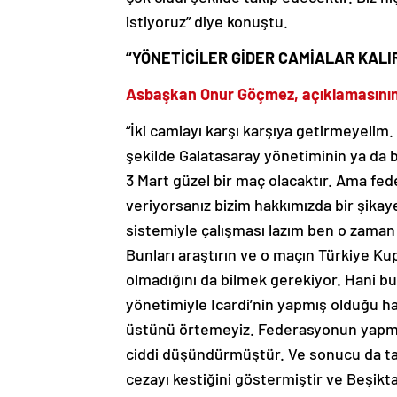
istiyoruz” diye konuştu.
“YÖNETİCİLER GİDER CAMİALAR KALI
Asbaşkan Onur Göçmez, açıklamasının
“İki camiayı karşı karşıya getirmeyelim. 
şekilde Galatasaray yönetiminin ya da 
3 Mart güzel bir maç olacaktır. Ama fed
veriyorsanız bizim hakkımızda bir şika
sistemiyle çalışması lazım ben o zama
Bunları araştırın ve o maçın Türkiye Ku
olmadığını da bilmek gerekiyor. Hani bu
yönetimiyle Icardi’nin yapmış olduğu h
üstünü örtemeyiz. Federasyonun yapmış 
ciddi düşündürmüştür. Ve sonucu da ta
cezayı kestiğini göstermiştir ve Beşik