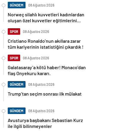
GÜNDEM
08 Ağustos 2026
Norweç silahlı kuvvetleri kadınlardan
oluşan özel kuvvetler eğitimlerini
başlattı.
SPOR
08 Ağustos 2026
Cristiano Ronaldo’nun akıllara zarar
tüm kariyerinin istatistiğini çıkardık !
SPOR
08 Ağustos 2026
Galatasaray’a kötü haber! Monaco’dan
flaş Onyekuru kararı.
GÜNDEM
08 Ağustos 2026
Trump’tan seçim sonrası ilk mülakat
GÜNDEM
08 Ağustos 2026
Avusturya başbakanı Sebastian Kurz
ile ilgili bilinmeyenler