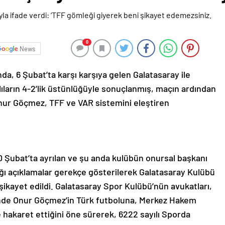
0
News
da, 6 Şubat’ta karşı karşıya gelen Galatasaray ile
ıların 4-2’lik üstünlüğüyle sonuçlanmış, maçın ardından
ur Göçmez, TFF ve VAR sistemini eleştiren
 Şubat’ta ayrılan ve şu anda kulübün onursal başkanı
ğı açıklamalar gerekçe gösterilerek Galatasaray Kulübü
a şikayet edildi. Galatasaray Spor Kulübü’nün avukatları,
rinde Onur Göçmez’in Türk futboluna, Merkez Hakem
 hakaret ettiğini öne sürerek, 6222 sayılı Sporda