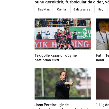
bunu gerektirir, futbolcular da gider. yö
Beşiktaş
Camia
Galatasaray
Maç
Tek golle kazandı, düşme
Fatih T
hattından çıktı
kaldı
Joao Pereira: İçinde
1. Lig’d