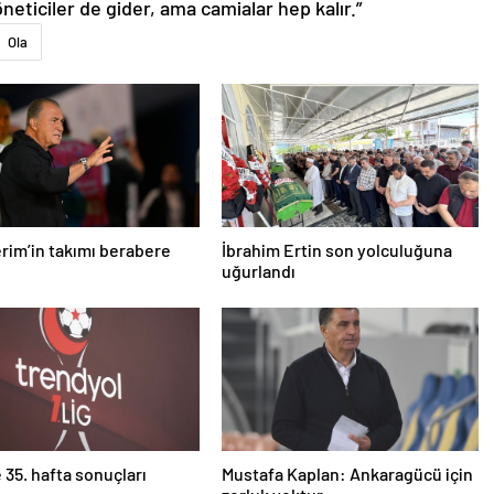
neticiler de gider, ama camialar hep kalır.”
Ola
erim’in takımı berabere
İbrahim Ertin son yolculuğuna
uğurlandı
e 35. hafta sonuçları
Mustafa Kaplan: Ankaragücü için