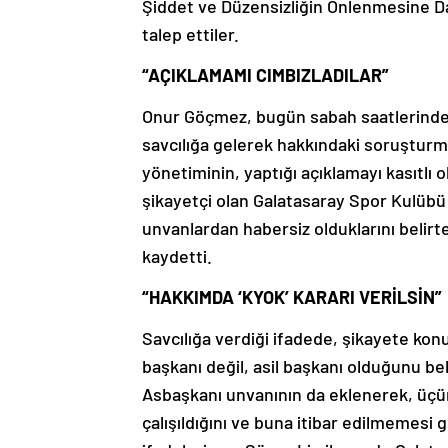
Şiddet ve Düzensizliğin Önlenmesine D
talep ettiler.
“AÇIKLAMAMI CIMBIZLADILAR”
Onur Göçmez, bugün sabah saatlerinde av
savcılığa gelerek hakkındaki soruşturma
yönetiminin, yaptığı açıklamayı kasıtlı
şikayetçi olan Galatasaray Spor Kulübü 
unvanlardan habersiz olduklarını belirt
kaydetti.
“HAKKIMDA ‘KYOK’ KARARI VERİLSİN”
Savcılığa verdiği ifadede, şikayete kon
başkanı değil, asil başkanı olduğunu b
Asbaşkanı unvanının da eklenerek, üçün
çalışıldığını ve buna itibar edilmemesi 