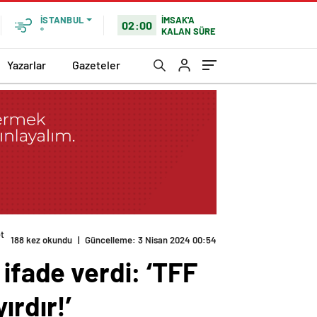
İMSAK'A
İSTANBUL
02:00
KALAN SÜRE
°
Yazarlar
Gazeteler
et
188 kez okundu
|
Güncelleme: 3 Nisan 2024 00:54
ifade verdi: ‘TFF
ırdır!’