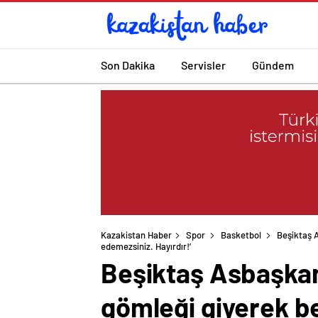
Son Dakika
Servisler
Gündem
Kazakistan Haber
Spor
Basketbol
Beşiktaş A
edemezsiniz. Hayırdır!’
Beşiktaş Asbaşkanı
gömleği giyerek be