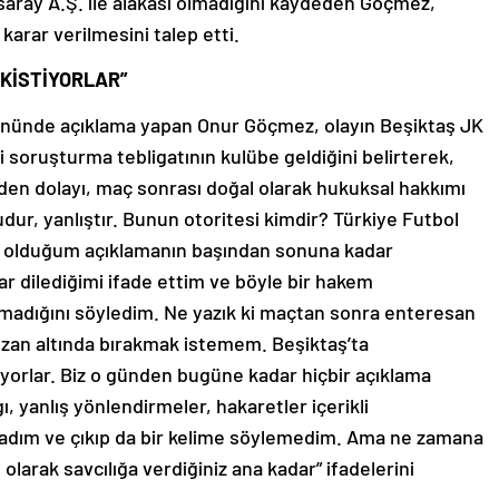
asaray A.Ş. ile alakası olmadığını kaydeden Göçmez,
arar verilmesini talep etti.
EKİSTİYORLAR”
 önünde açıklama yapan Onur Göçmez, olayın Beşiktaş JK
ki soruşturma tebligatının kulübe geldiğini belirterek,
en dolayı, maç sonrası doğal olarak hukuksal hakkımı
dur, yanlıştır. Bunun otoritesi kimdir? Türkiye Futbol
ş olduğum açıklamanın başından sonuna kadar
ar dilediğimi ifade ettim ve böyle bir hakem
lmadığını söyledim. Ne yazık ki maçtan sonra enteresan
nı zan altında bırakmak istemem. Beşiktaş’ta
tiyorlar. Biz o günden bugüne kadar hiçbir açıklama
, yanlış yönlendirmeler, hakaretler içerikli
madım ve çıkıp da bir kelime söylemedim. Ama ne zamana
olarak savcılığa verdiğiniz ana kadar” ifadelerini