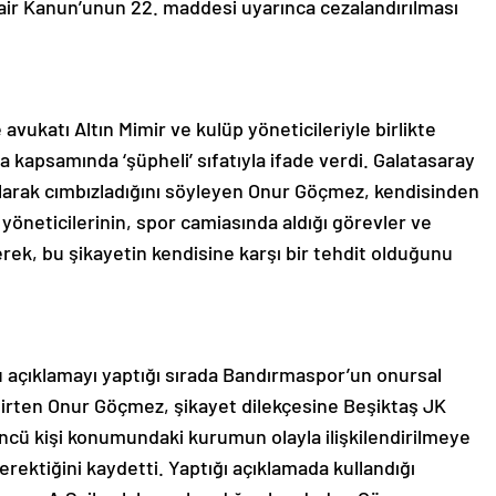
air Kanun’unun 22. maddesi uyarınca cezalandırılması
ukatı Altın Mimir ve kulüp yöneticileriyle birlikte
 kapsamında ‘şüpheli’ sıfatıyla ifade verdi. Galatasaray
 olarak cımbızladığını söyleyen Onur Göçmez, kendisinden
yöneticilerinin, spor camiasında aldığı görevler ve
erek, bu şikayetin kendisine karşı bir tehdit olduğunu
u açıklamayı yaptığı sırada Bandırmaspor’un onursal
elirten Onur Göçmez, şikayet dilekçesine Beşiktaş JK
cü kişi konumundaki kurumun olayla ilişkilendirilmeye
gerektiğini kaydetti. Yaptığı açıklamada kullandığı