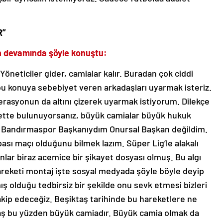
R”
 devamında şöyle konuştu:
Yöneticiler gider, camialar kalır. Buradan çok ciddi
bu konuya sebebiyet veren arkadaşları uyarmak isteriz.
erasyonun da altını çizerek uyarmak istiyorum. Dilekçe
yette bulunuyorsanız, büyük camialar büyük hukuk
n Bandırmaspor Başkanıydım Onursal Başkan değildim.
pası maçı olduğunu bilmek lazım. Süper Lig’le alakalı
nlar biraz acemice bir şikayet dosyası olmuş. Bu algı
areketi montaj işte sosyal medyada şöyle böyle deyip
olduğu tedbirsiz bir şekilde onu sevk etmesi bizleri
kip edeceğiz. Beşiktaş tarihinde bu hareketlere ne
taş bu yüzden büyük camiadır. Büyük camia olmak da