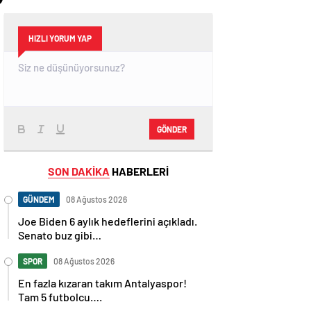
HIZLI YORUM YAP
GÖNDER
SON DAKİKA
HABERLERİ
GÜNDEM
08 Ağustos 2026
Joe Biden 6 aylık hedeflerini açıkladı.
Senato buz gibi…
SPOR
08 Ağustos 2026
En fazla kızaran takım Antalyaspor!
Tam 5 futbolcu….