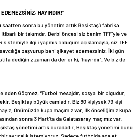
 EDEMEZSİNİZ. HAYIRDIR!”
 saatten sonra bu yönetim artık Beşiktaş’ı fabrika
tibarlı bir takımdır. Derbi öncesi siz benim TFF’yle ve
istemiyle ilgili yapmış olduğum açıklamayla, siz TFF
avcılığa başvurup beni şikayet edemezsiniz. İki gün
stifa dediğiniz zaman da derler ki, ‘hayırdır’. Ve biz de
de eden Göçmez, “Futbol mesajdır, sosyal bir olgudur.
kir. Beşiktaş büyük camiadır. Biz 80 kişiysek 79 kişi
ayız. Önümüzde kupa maçımız var. İlk önceliğimiz kupa
ından sonra 3 Mart’ta da Galatasaray maçımız var.
Beşiktaş yönetimi artık buradadır. Beşiktaş yönetimi bunu
içbir ayrıcalık istemiyoruz. Sadece futbolda adalet