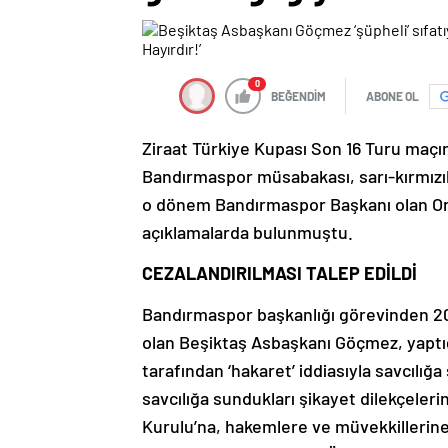
0
BEĞENDİM
ABONE OL
Ziraat Türkiye Kupası Son 16 Turu maçın
Bandırmaspor müsabakası, sarı-kırmızıl
o dönem Bandırmaspor Başkanı olan On
açıklamalarda bulunmuştu.
CEZALANDIRILMASI TALEP EDİLDİ
Bandırmaspor başkanlığı görevinden 20
olan Beşiktaş Asbaşkanı Göçmez, yaptı
tarafından ‘hakaret’ iddiasıyla savcılığ
savcılığa sundukları şikayet dilekçele
Kurulu’na, hakemlere ve müvekkillerine