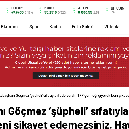
DOLAR
EURO
ALTIN
BITCOIN
47,7436
55,2510
6.660,55
%
0.18%
0.32%
2,59
Ekonomi
Spor
Kadın
Foto Galeri
Videolar
sbaşkanı Göçmez ‘şüpheli’ sıfatıyla ifade verdi: ‘TFF gömleği giyerek beni şikay
 Göçmez ‘şüpheli’ sıfatıyla 
ni şikayet edemezsiniz. Hay