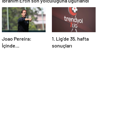
İbrahim Ertin son yolculuğuna uğurlandı
Joao Pereira:
1. Lig’de 35. hafta
İçinde
sonuçları
bulunduğumuz
durumu herkesin
anlaması gerek