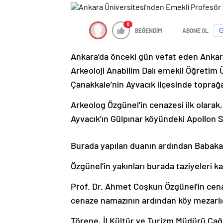
0
BEĞENDİM
ABONE OL
Ankara’da önceki gün vefat eden Ankara 
Arkeoloji Anabilim Dalı emekli Öğretim
Çanakkale’nin Ayvacık ilçesinde toprağa 
Arkeolog Özgünel’in cenazesi ilk olarak,
Ayvacık’ın Gülpınar köyündeki Apollon S
Burada yapılan duanın ardından Babaka
Özgünel’in yakınları burada taziyeleri ka
Prof. Dr. Ahmet Coşkun Özgünel’in cena
cenaze namazının ardından köy mezarlığ
Törene, İl Kültür ve Turizm Müdürü Ç