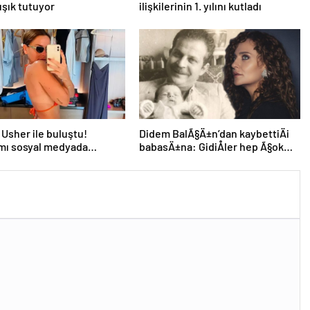
ışık tutuyor
ilişkilerinin 1. yılını kutladı
 Usher ile buluştu!
Didem BalÃ§Ä±n’dan kaybettiÄi
mı sosyal medyada
babasÄ±na: GidiÅler hep Ã§ok
 oldu
erken