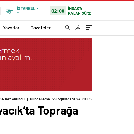
İMSAK'A
İSTANBUL
02:00
KALAN SÜRE
°
Yazarlar
Gazeteler
134 kez okundu
|
Güncelleme: 29 Ağustos 2024 20:05
vacık’ta Toprağa