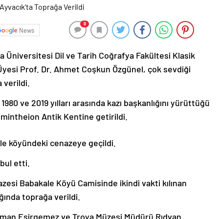
0
News
Üniversitesi Dil ve Tarih Coğrafya Fakültesi Klasik
 Üyesi Prof. Dr. Ahmet Coşkun Özgünel, çok sevdiği
verildi.
 1980 ve 2019 yılları arasında kazı başkanlığını yürüttüğü
mintheion Antik Kentine getirildi.
le köyündeki cenazeye geçildi.
bul etti.
zesi Babakale Köyü Camisinde ikindi vakti kılınan
ında toprağa verildi.
ağman Esirgemez ve Troya Müzesi Müdürü Rıdvan