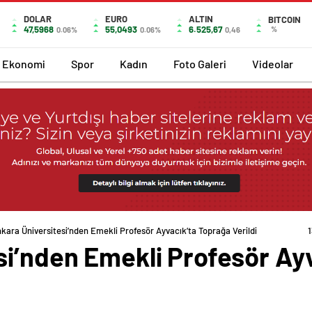
DOLAR
EURO
ALTIN
BITCOIN
47,5968
55,0493
6.525,67
%
0.06%
0.06%
0,46
Ekonomi
Spor
Kadın
Foto Galeri
Videolar
kara Üniversitesi’nden Emekli Profesör Ayvacık’ta Toprağa Verildi
si’nden Emekli Profesör Ay