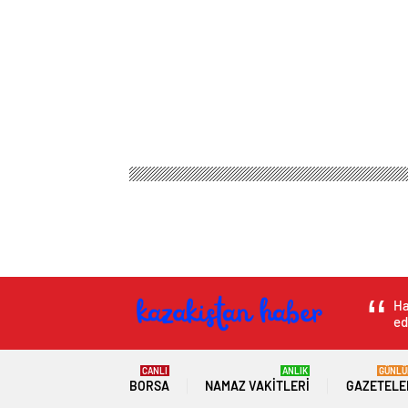
Ha
ed
CANLI
ANLIK
GÜNLÜ
BORSA
NAMAZ VAKITLERI
GAZETELE