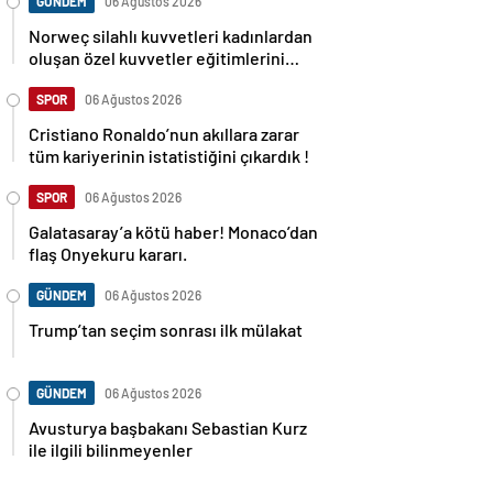
GÜNDEM
06 Ağustos 2026
Norweç silahlı kuvvetleri kadınlardan
oluşan özel kuvvetler eğitimlerini
başlattı.
SPOR
06 Ağustos 2026
Cristiano Ronaldo’nun akıllara zarar
tüm kariyerinin istatistiğini çıkardık !
SPOR
06 Ağustos 2026
Galatasaray’a kötü haber! Monaco’dan
flaş Onyekuru kararı.
GÜNDEM
06 Ağustos 2026
Trump’tan seçim sonrası ilk mülakat
GÜNDEM
06 Ağustos 2026
Avusturya başbakanı Sebastian Kurz
ile ilgili bilinmeyenler