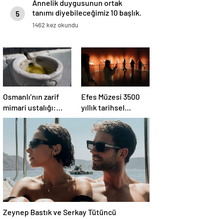
Annelik duygusunun ortak
tanımı diyebileceğimiz 10 başlık.
5
1462 kez okundu
Osmanlı’nın zarif
Efes Müzesi 3500
mimari ustalığı:
yıllık tarihsel
Yüzyıllardır
sürece ışık tutuyor
süslenen kuş
sebilleri ve
çanakları
Zeynep Bastık ve Serkay Tütüncü