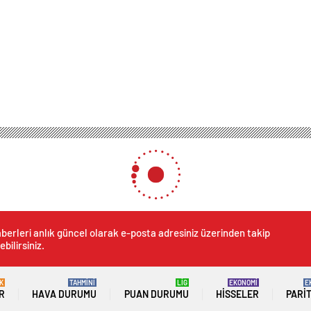
berleri anlık güncel olarak e-posta adresiniz üzerinden takip
ebilirsiniz.
K
TAHMİNİ
LİG
EKONOMİ
E
R
HAVA DURUMU
PUAN DURUMU
HISSELER
PARI