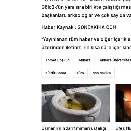
Gölcük’ün yanı sıra birlikte çalıştığı me
başkanları, arkeologlar ve çok sayıda va
Haber Kaynak : SONDAKIKA.COM
“Yayınlanan tüm haber ve diğer içerikler i
üzerinden iletiniz. En kısa süre içerisin
Ahmet Coşkun
Ankara
Ankara Üniversites
Kültür Sanat
Ölüm
son dakika
Osmanlı’nın zarif mimari ustalığı:
Efes Mü