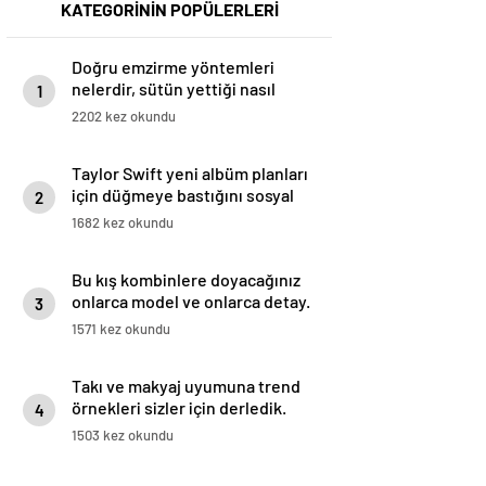
KATEGORİNİN POPÜLERLERİ
Doğru emzirme yöntemleri
nelerdir, sütün yettiği nasıl
1
anlaşılır?
2202 kez okundu
Taylor Swift yeni albüm planları
için düğmeye bastığını sosyal
2
medyadan duyurdu!
1682 kez okundu
Bu kış kombinlere doyacağınız
onlarca model ve onlarca detay.
3
1571 kez okundu
Takı ve makyaj uyumuna trend
örnekleri sizler için derledik.
4
1503 kez okundu