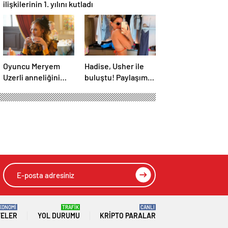
ilişkilerinin 1. yılını kutladı
Oyuncu Meryem
Hadise, Usher ile
Uzerli anneliğini
buluştu! Paylaşımı
anlattı: “Hem
sosyal medyada
disiplinli hem
gündem oldu
rahatım”
KONOMİ
TRAFİK
CANLI
TELER
YOL DURUMU
KRIPTO PARALAR