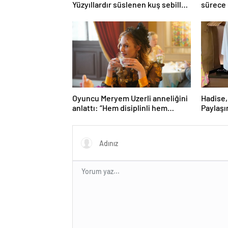
Yüzyıllardır süslenen kuş sebilleri
sürece 
ve çanakları
Oyuncu Meryem Uzerli anneliğini
Hadise,
anlattı: “Hem disiplinli hem
Paylaşı
rahatım”
gündem