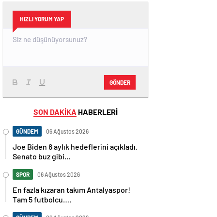
HIZLI YORUM YAP
GÖNDER
SON DAKİKA
HABERLERİ
GÜNDEM
06 Ağustos 2026
Joe Biden 6 aylık hedeflerini açıkladı.
Senato buz gibi…
SPOR
06 Ağustos 2026
En fazla kızaran takım Antalyaspor!
Tam 5 futbolcu….