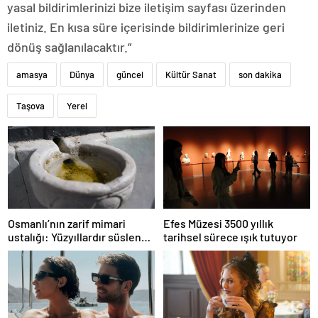
yasal bildirimlerinizi bize iletişim sayfası üzerinden
iletiniz. En kısa süre içerisinde bildirimlerinize geri
dönüş sağlanılacaktır.”
amasya
Dünya
güncel
Kültür Sanat
son dakika
Taşova
Yerel
Osmanlı’nın zarif mimari
Efes Müzesi 3500 yıllık
ustalığı: Yüzyıllardır süslenen
tarihsel sürece ışık tutuyor
kuş sebilleri ve çanakları