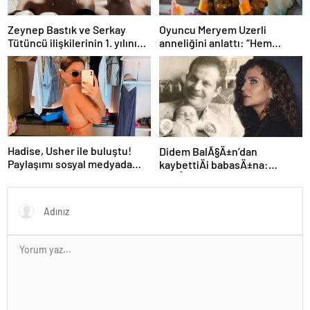
Zeynep Bastık ve Serkay
Oyuncu Meryem Uzerli
Tütüncü ilişkilerinin 1. yılını
anneliğini anlattı: “Hem
kutladı
disiplinli hem rahatım”
Hadise, Usher ile buluştu!
Didem BalÃ§Ä±n’dan
Paylaşımı sosyal medyada
kaybettiÄi babasÄ±na:
gündem oldu
GidiÅler hep Ã§ok erken