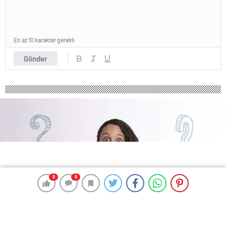
En az 10 karakter gerekli
Gönder
0
0
0
0