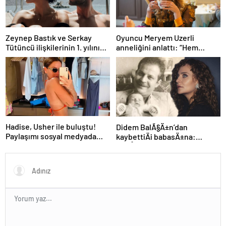
Zeynep Bastık ve Serkay
Oyuncu Meryem Uzerli
Tütüncü ilişkilerinin 1. yılını
anneliğini anlattı: “Hem
kutladı
disiplinli hem rahatım”
Hadise, Usher ile buluştu!
Didem BalÃ§Ä±n’dan
Paylaşımı sosyal medyada
kaybettiÄi babasÄ±na:
gündem oldu
GidiÅler hep Ã§ok erken