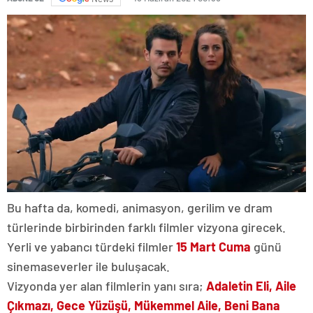
Bu hafta da, komedi, animasyon, gerilim ve dram
türlerinde birbirinden farklı filmler vizyona girecek.
Yerli ve yabancı türdeki filmler
15 Mart Cuma
günü
sinemaseverler ile buluşacak.
Vizyonda yer alan filmlerin yanı sıra;
Adaletin Eli, Aile
Çıkmazı, Gece Yüzüşü, Mükemmel Aile, Beni Bana