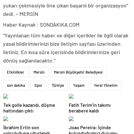
yukarı çekmesiyle öne çıkan başarılı bir organizasyon”
dedi. – MERSİN
Haber Kaynak : SONDAKIKA.COM
“Yayınlanan tüm haber ve diğer içerikler ile ilgili olarak
yasal bildirimlerinizi bize iletişim sayfası üzerinden
iletiniz. En kısa süre içerisinde bildirimlerinize geri
dönüş sağlanılacaktır.”
Etkinlikler
Mersin
Mersin Büyükşehir Belediyesi
son dakika
Spor
Türkiye
Yaşam
Yerel Yönetim
Tek golle kazandı, düşme
Fatih Terim’in takımı
hattından çıktı
berabere kaldı
İbrahim Ertin son
Joao Pereira: İçinde
yolculuğuna uğurlandı
bulunduğumuz durumu