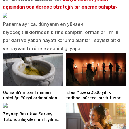
açısından son derece stratejik bir öneme sahiptir.
Panama ayrıca, dünyanın en yüksek
biyoçeşitliliklerinden birine sahiptir; ormanları, milli
parkları ve yaban hayatı koruma alanları, sayısız bitki
ve hayvan türüne ev sahipliği yapar.
Osmanlı’nın zarif mimari
Efes Müzesi 3500 yıllık
ustalığı: Yüzyıllardır süslenen
tarihsel sürece ışık tutuyor
kuş sebilleri ve çanakları
Zeynep Bastık ve Serkay
Tütüncü ilişkilerinin 1. yılını
kutladı