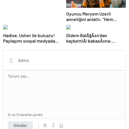
Oyuncu Meryem Uzerli
anneliğini anlattı: “Hem
disiplinli hem rahatım”
Hadise, Usher ile buluştu!
Didem BalÃ§Ä±n’dan
Paylaşımı sosyal medyada
kaybettiÄi babasÄ±na:
gündem oldu
GidiÅler hep Ã§ok erken
En az 10 karakter gerekli
Gönder