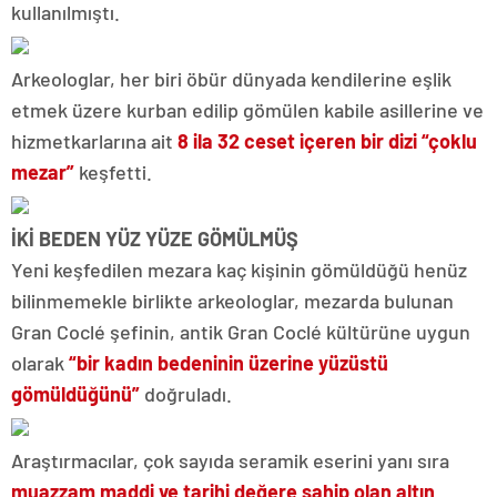
kullanılmıştı.
Arkeologlar, her biri öbür dünyada kendilerine eşlik
etmek üzere kurban edilip gömülen kabile asillerine ve
hizmetkarlarına ait
8 ila 32 ceset içeren bir dizi “çoklu
mezar”
keşfetti.
İKİ BEDEN YÜZ YÜZE GÖMÜLMÜŞ
Yeni keşfedilen mezara kaç kişinin gömüldüğü henüz
bilinmemekle birlikte arkeologlar, mezarda bulunan
Gran Coclé şefinin, antik Gran Coclé kültürüne uygun
olarak
“bir kadın bedeninin üzerine yüzüstü
gömüldüğünü”
doğruladı.
Araştırmacılar, çok sayıda seramik eserini yanı sıra
muazzam maddi ve tarihi değere sahip olan altın