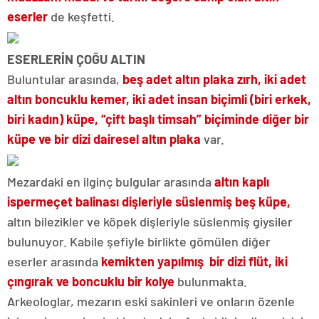
eserler
de keşfetti.
ESERLERİN ÇOĞU ALTIN
Buluntular arasında,
beş adet altın plaka zırh, iki adet
altın boncuklu kemer, iki adet insan biçimli (biri erkek,
biri kadın) küpe, “çift başlı timsah” biçiminde diğer bir
küpe ve bir dizi dairesel altın plaka
var.
Mezardaki en ilginç bulgular arasında
altın kaplı
ispermeçet balinası dişleriyle süslenmiş beş küpe,
altın bilezikler ve köpek dişleriyle süslenmiş giysiler
bulunuyor. Kabile şefiyle birlikte gömülen diğer
eserler arasında
kemikten yapılmış bir dizi flüt, iki
çıngırak ve boncuklu bir kolye
bulunmakta.
Arkeologlar, mezarın eski sakinleri ve onların özenle