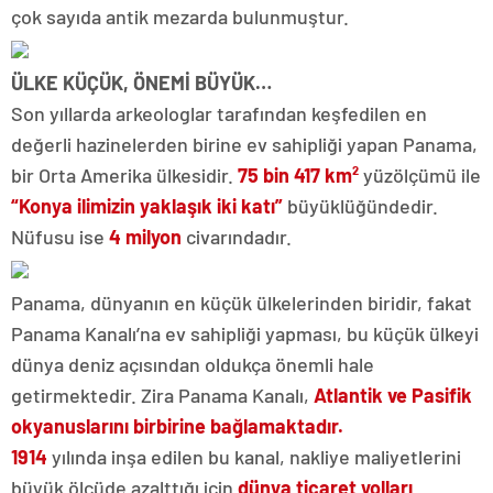
çok sayıda antik mezarda bulunmuştur.
ÜLKE KÜÇÜK, ÖNEMİ BÜYÜK…
Son yıllarda arkeologlar tarafından keşfedilen en
değerli hazinelerden birine ev sahipliği yapan Panama,
bir Orta Amerika ülkesidir.
75 bin 417 km²
yüzölçümü ile
“Konya ilimizin yaklaşık iki katı”
büyüklüğündedir.
Nüfusu ise
4 milyon
civarındadır.
Panama, dünyanın en küçük ülkelerinden biridir, fakat
Panama Kanalı’na ev sahipliği yapması, bu küçük ülkeyi
dünya deniz açısından oldukça önemli hale
getirmektedir. Zira Panama Kanalı,
Atlantik ve Pasifik
okyanuslarını birbirine bağlamaktadır.
1914
yılında inşa edilen bu kanal, nakliye maliyetlerini
büyük ölçüde azalttığı için
dünya ticaret yolları