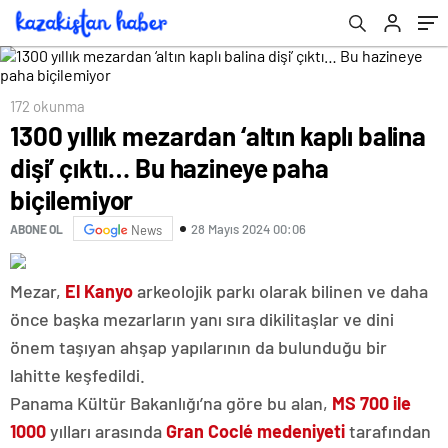
172 okunma
1300 yıllık mezardan ‘altın kaplı balina
dişi’ çıktı… Bu hazineye paha
biçilemiyor
28 Mayıs 2024 00:06
ABONE OL
News
Mezar,
El Kanyo
arkeolojik parkı olarak bilinen ve daha
önce başka mezarların yanı sıra dikilitaşlar ve dini
önem taşıyan ahşap yapılarının da bulunduğu bir
lahitte keşfedildi.
Panama Kültür Bakanlığı’na göre bu alan,
MS 700 ile
1000
yılları arasında
Gran Coclé medeniyeti
tarafından