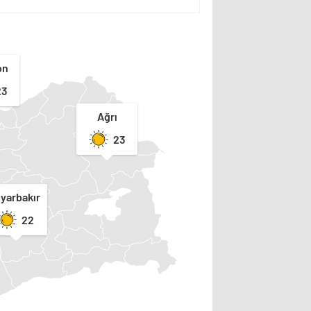
on
23
Ağrı
23
iyarbakır
22