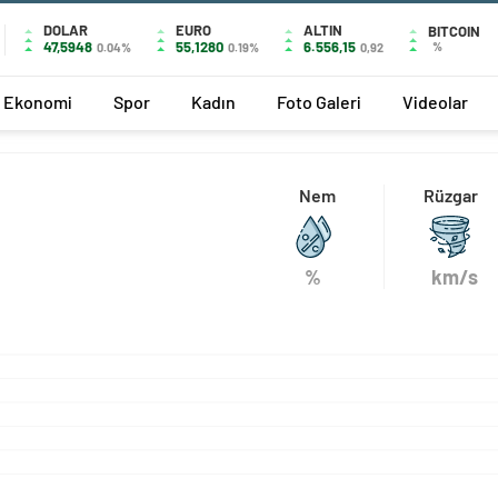
DOLAR
EURO
ALTIN
BITCOIN
47,5948
55,1280
6.556,15
%
0.04%
0.19%
0,92
Ekonomi
Spor
Kadın
Foto Galeri
Videolar
Nem
Rüzgar
%
km/s