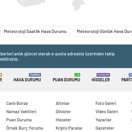
Meteoroloji Saatlik Hava Durumu
Meteoroloji Günlük Hava Du
berleri anlık güncel olarak e-posta adresiniz üzerinden takip
ebilirsiniz.
K
TAHMİNİ
LİG
EKONOMİ
E
R
HAVA DURUMU
PUAN DURUMU
HISSELER
PARI
Canlı Borsa
Altınlar
Foto Galeri
Namaz Vakitleri
Dövizler
Video Galeri
Puan Durumu
Hisseler
Yazarlar
Örnek Burç Yorumu
Kripto Paralar
Gazeteler