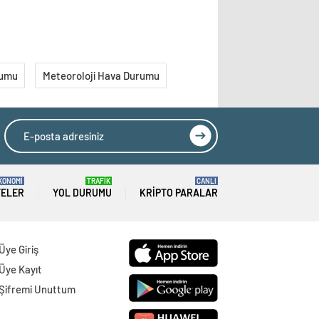
rumu
Meteoroloji Hava Durumu
KONOMİ
TRAFİK
CANLI
TELER
YOL DURUMU
KRIPTO PARALAR
Üye Giriş
Üye Kayıt
Şifremi Unuttum