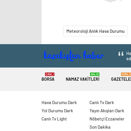
Meteoroloji Anlık Hava Durumu
Ha
ed
CANLI
ANLIK
GÜNLÜ
BORSA
NAMAZ VAKITLERI
GAZETELE
Hava Durumu Dark
Canlı Tv Dark
Yol Durumu Dark
Yayın Akışları Dark
Canlı Tv Light
Nöbetçi Eczaneler
Son Dakika