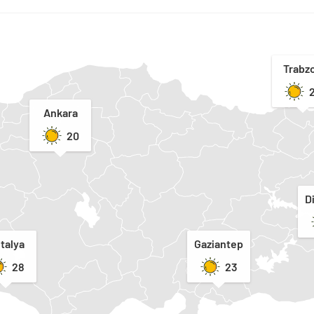
Trabz
Ankara
20
D
talya
Gaziantep
28
23