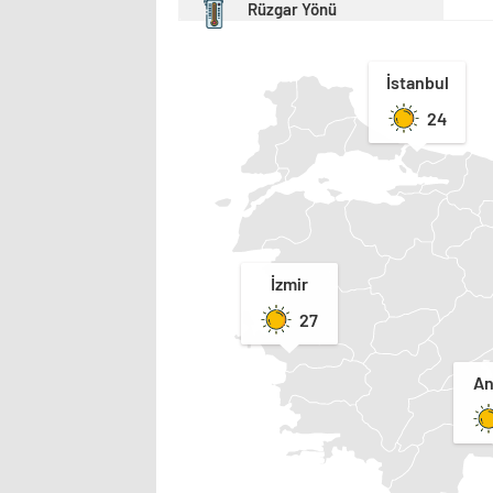
Rüzgar Yönü
İstanbul
24
İzmir
27
An