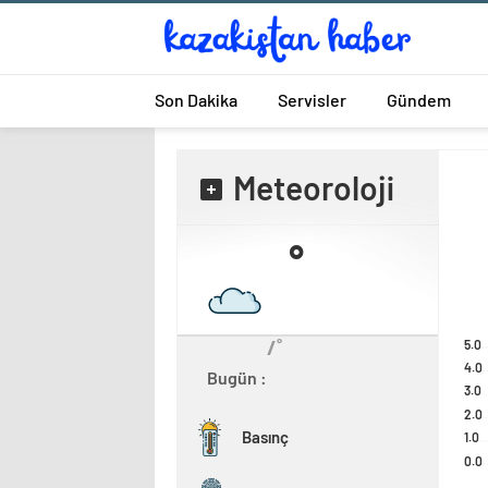
Son Dakika
Servisler
Gündem
Meteoroloji
˚
/˚
5.0
4.0
Bugün :
3.0
2.0
Basınç
1.0
0.0