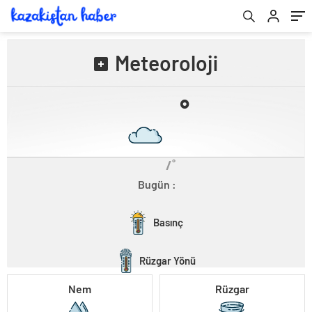
Meteoroloji
˚
/˚
Bugün :
Basınç
Rüzgar Yönü
Nem
Rüzgar