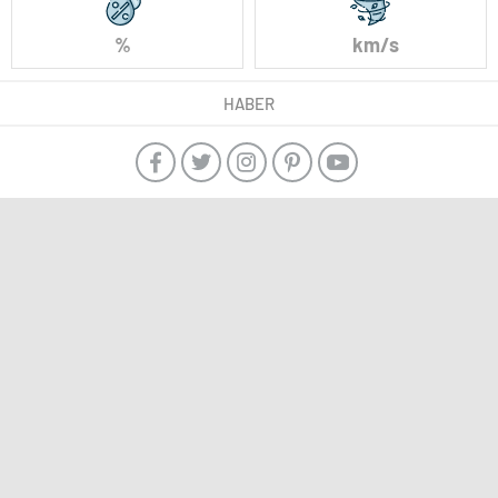
%
km/s
HABER