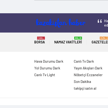
Ha
ed
CANLI
ANLIK
GÜNLÜ
BORSA
NAMAZ VAKITLERI
GAZETELE
Hava Durumu Dark
Canlı Tv Dark
Yol Durumu Dark
Yayın Akışları Dark
Canlı Tv Light
Nöbetçi Eczaneler
Son Dakika
takipçi satın al