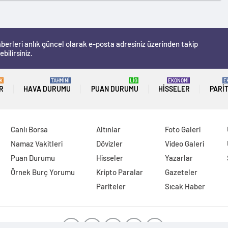
berleri anlık güncel olarak e-posta adresiniz üzerinden takip
ebilirsiniz.
K
TAHMİNİ
LİG
EKONOMİ
E
R
HAVA DURUMU
PUAN DURUMU
HISSELER
PARI
Canlı Borsa
Altınlar
Foto Galeri
Namaz Vakitleri
Dövizler
Video Galeri
Puan Durumu
Hisseler
Yazarlar
Örnek Burç Yorumu
Kripto Paralar
Gazeteler
Pariteler
Sıcak Haber