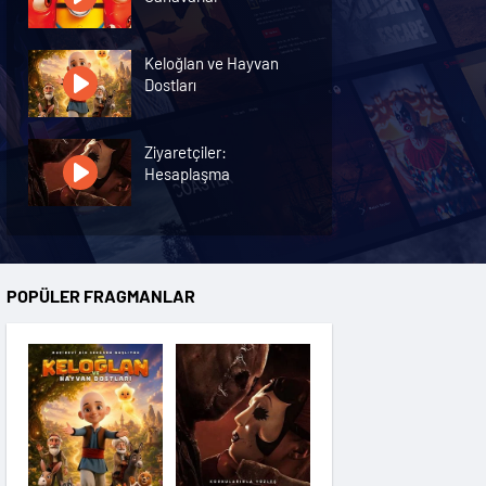
Keloğlan ve Hayvan
Dostları
Ziyaretçiler:
Hesaplaşma
Nasreddin Hoca:
Zaman Yolcusu 4
POPÜLER FRAGMANLAR
Oyuncak Hikayesi 5
Hayvan Çiftliği