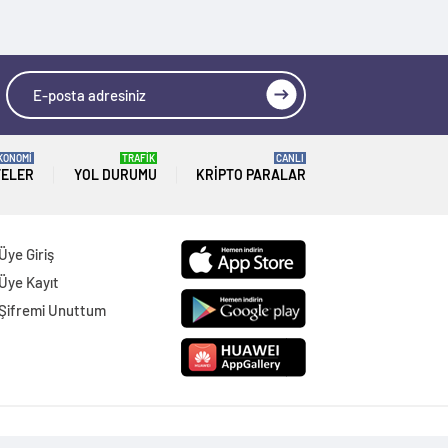
KONOMİ
TRAFİK
CANLI
TELER
YOL DURUMU
KRIPTO PARALAR
Üye Giriş
Üye Kayıt
Şifremi Unuttum