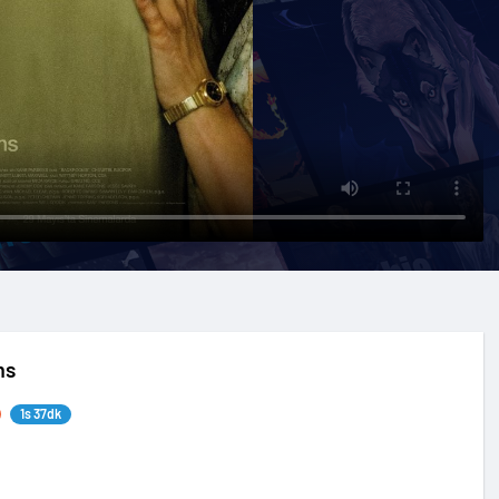
ms
1s 37dk