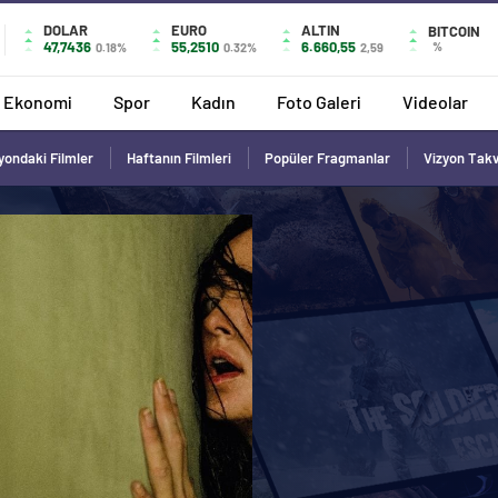
DOLAR
EURO
ALTIN
BITCOIN
47,7436
55,2510
6.660,55
%
0.18%
0.32%
2,59
Ekonomi
Spor
Kadın
Foto Galeri
Videolar
yondaki Filmler
Haftanın Filmleri
Popüler Fragmanlar
Vizyon Tak