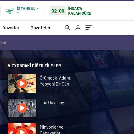
İMSAK'A
İSTANBUL
02:00
KALAN SÜRE
°
Yazarlar
Gazeteler
vimi
VIZYONDAKI DIĞER FILMLER
Örümcek-Adam:
Yepyeni Bir Gün
The Odyssey
Minyonlar ve
Canavarlar