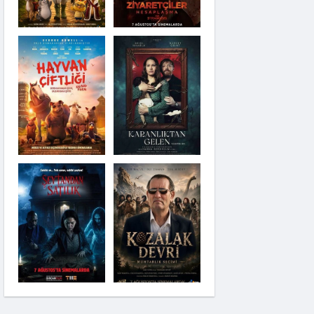
Karanlıktan Gelen
Şeytandan Satılık
Moana
Kozalak Devri